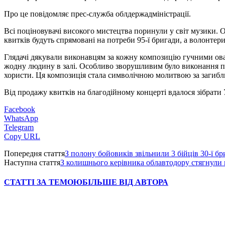
Про це повідомляє прес-служба облдержадміністрації.
Всі поціновувачі високого мистецтва поринули у світ музики. 
квитків будуть спрямовані на потреби 95-ї бригади, а волонтер
Глядачі дякували виконавцям за кожну композицію гучними ова
жодну людину в залі. Особливо зворушливим було виконання піс
хористи. Ця композиція стала символічною молитвою за загибли
Від продажу квитків на благодійному концерті вдалося зібрати 
Facebook
WhatsApp
Telegram
Copy URL
Попередня стаття
З полону бойовиків звільнили 3 бійців 30-ї б
Наступна стаття
З колишнього керівника облавтодору стягнули 
СТАТТІ ЗА ТЕМОЮ
БІЛЬШЕ ВІД АВТОРА