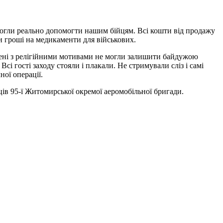
могли реально допомогти нашим бійцям. Всі кошти від продажу
ли гроші на медикаменти для військових.
етені з релігійними мотивами не могли залишити байдужою
 гості заходу стояли і плакали. Не стримували сліз і самі
ої операції.
ців 95-ї Житомирської окремої аеромобільної бригади.