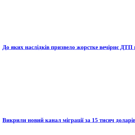
До яких наслідків призвело жорстке вечірнє ДТП 
Викрили новий канал міграції за 15 тисяч доларі