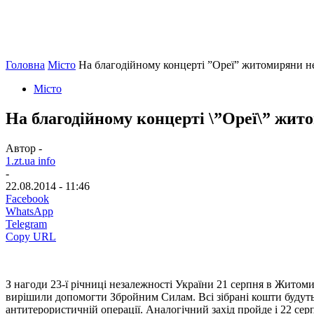
Головна
Місто
На благодійному концерті ”Ореї” житомиряни не
Місто
На благодійному концерті \”Ореї\” жит
Автор -
1.zt.ua info
-
22.08.2014 - 11:46
Facebook
WhatsApp
Telegram
Copy URL
З нагоди 23-ї річниці незалежності України 21 серпня в Житом
вирішили допомогти Збройним Силам. Всі зібрані кошти будуть 
антитерористичній операції. Аналогічний захід пройде і 22 серп