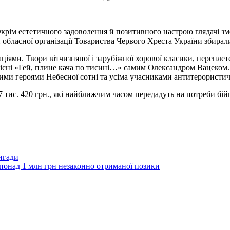
Окрім естетичного задоволення й позитивного настрою глядачі з
и обласної організації Товариства Червого Хреста України збира
ціями. Твори вітчизняної і зарубіжної хорової класики, перепл
ні «Гей, плине кача по тисині…» самим Олександром Вацеком. Всі
ми героями Небесної сотні та усіма учасниками антитерористичн
7 тис. 420 грн., які найближчим часом передадуть на потреби бій
ригади
понад 1 млн грн незаконно отриманої позики