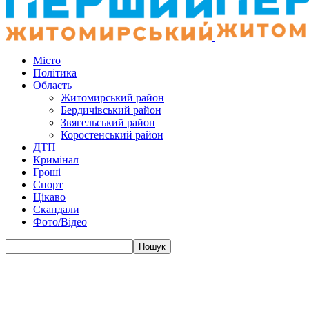
Місто
Політика
Область
Житомирський район
Бердичівський район
Звягельський район
Коростенський район
ДТП
Кримінал
Гроші
Спорт
Цікаво
Скандали
Фото/Відео