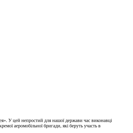
рея». У цей непростий для нашої держави час виконавці
емої аеромобільної бригади, які беруть участь в