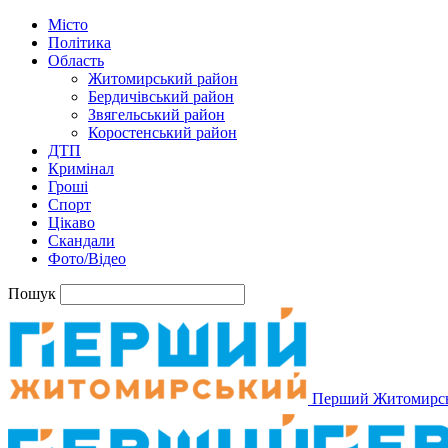
Місто
Політика
Область
Житомирський район
Бердичівський район
Звягельський район
Коростенський район
ДТП
Кримінал
Гроші
Спорт
Цікаво
Скандали
Фото/Відео
Пошук
Перший Житомирс