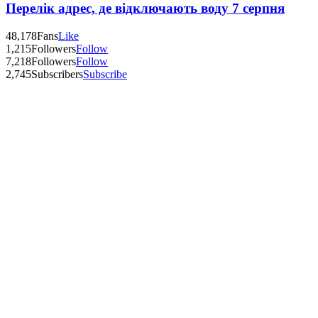
Перелік адрес, де відключають воду 7 серпня
48,178
Fans
Like
1,215
Followers
Follow
7,218
Followers
Follow
2,745
Subscribers
Subscribe