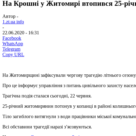
На Крошні у Житомирі втопився 25-річ
Автор -
1.zt.ua info
-
22.06.2020 - 16:31
Facebook
WhatsApp
Telegram
Copy URL
На Житомирщині зафіксували чергову трагедію літнього сезону
Про це інформує управління з питань цивільного захисту насе
Трагічна подія сталася сьогодні, 22 червня.
25-річний житомирянин потонув у копанці в районі колишньог
Тіло загиблого витягнули з води працівники міської комунальн
Всі обставини трагедії наразі з’ясовуються.