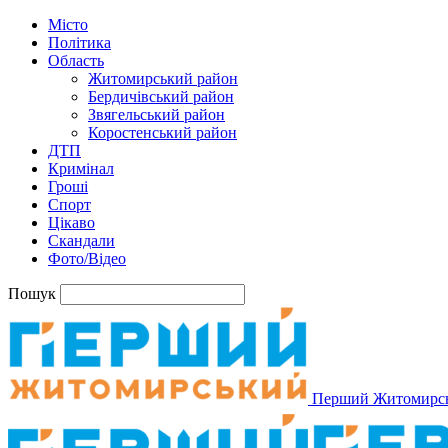
Місто
Політика
Область
Житомирський район
Бердичівський район
Звягельський район
Коростенський район
ДТП
Кримінал
Гроші
Спорт
Цікаво
Скандали
Фото/Відео
Пошук
Перший Житомирс