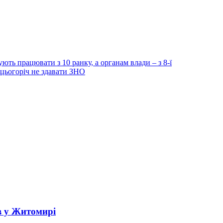
ють працювати з 10 ранку, а органам влади – з 8-ї
 цьогоріч не здавати ЗНО
в у Житомирі