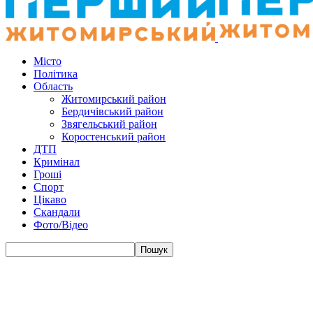
Місто
Політика
Область
Житомирський район
Бердичівський район
Звягельський район
Коростенський район
ДТП
Кримінал
Гроші
Спорт
Цікаво
Скандали
Фото/Відео