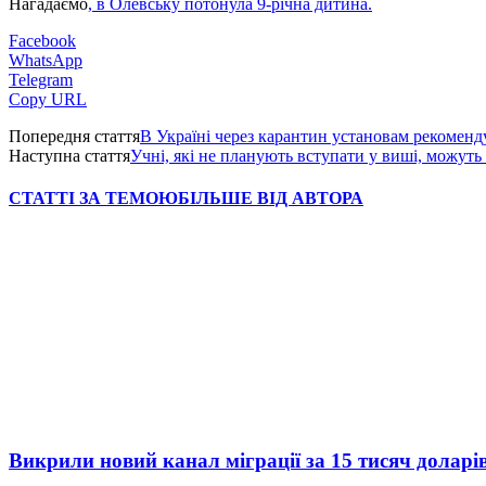
Нагадаємо
, в Олевську потонула 9-річна дитина.
Facebook
WhatsApp
Telegram
Copy URL
Попередня стаття
В Україні через карантин установам рекоменду
Наступна стаття
Учні, які не планують вступати у виші, можуть
СТАТТІ ЗА ТЕМОЮ
БІЛЬШЕ ВІД АВТОРА
Викрили новий канал міграції за 15 тисяч доларі