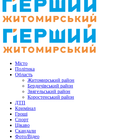
Місто
Політика
Область
Житомирський район
Бердичівський район
Звягельський район
Коростенський район
ДТП
Кримінал
Гроші
Спорт
Цікаво
Скандали
Фото/Відео