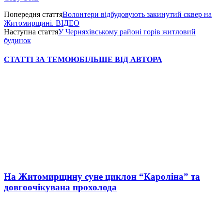
Попередня стаття
Волонтери відбудовують закинутий сквер на
Житомирщині. ВІДЕО
Наступна стаття
У Черняхівському районі горів житловий
будинок
СТАТТІ ЗА ТЕМОЮ
БІЛЬШЕ ВІД АВТОРА
На Житомирщину суне циклон “Кароліна” та
довгоочікувана прохолода