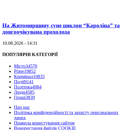
На Житомирщину суне циклон “Кароліна” та
довгоочікувана прохолода
10.08.2026 - 14:31
ПОПУЛЯРНІ КАТЕГОРІЇ
Місто
34570
Різне
19852
Кримінал
10835
Події
9141
Політика
4984
Люди
4585
Гроші
3839
Про нас
Політика конфіденційності та захисту персональних
даних
Правила користування сайтом
Використання файлів COOKIE