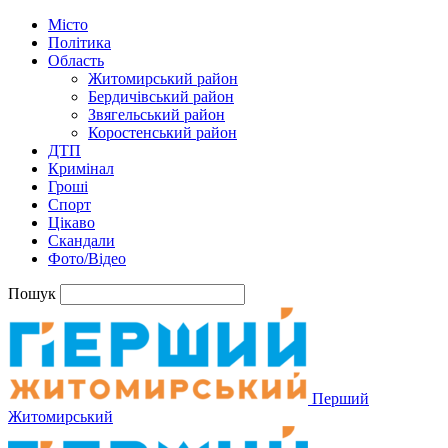
Місто
Політика
Область
Житомирський район
Бердичівський район
Звягельський район
Коростенський район
ДТП
Кримінал
Гроші
Спорт
Цікаво
Скандали
Фото/Відео
Пошук
Перший
Житомирський