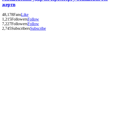
жертв
48,178
Fans
Like
1,215
Followers
Follow
7,227
Followers
Follow
2,745
Subscribers
Subscribe