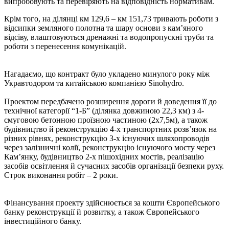
випробовують та перевіряють на відповідність нормативам.
Крім того, на ділянці км 129,6 – км 151,73 тривають роботи з
відсипки земляного полотна та шару основи з кам’яного
відсіву, влаштовуються дренажні та водопропускні труби та
роботи з перенесення комунікацій.
Нагадаємо, що контракт було укладено минулого року між
Укравтодором та китайською компанією Sinohydro.
Проектом передбачено розширення дороги й доведення її до
технічної категорії “1-Б” (ділянка довжиною 22,3 км) з 4-
смуговою бетонною проїзною частиною (2х7,5м), а також
будівництво й реконструкцію 4-х транспортних розв’язок на
різних рівнях, реконструкцію 3-х існуючих шляхопроводів
через залізничні колії, реконструкцію існуючого мосту через
Кам’янку, будівництво 2-х пішохідних мостів, реалізацію
засобів освітлення й сучасних засобів організації безпеки руху.
Строк виконання робіт – 2 роки.
Фінансування проекту здійснюється за кошти Європейського
банку реконструкції й розвитку, а також Європейського
інвестиційного банку.