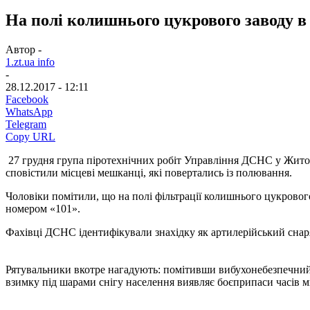
На полі колишнього цукрового заводу 
Автор -
1.zt.ua info
-
28.12.2017 - 12:11
Facebook
WhatsApp
Telegram
Copy URL
27 грудня група піротехнічних робіт Управління ДСНС у Житом
сповістили місцеві мешканці, які повертались із полювання.
Чоловіки помітили, що на полі фільтрації колишнього цукровог
номером «101».
Фахівці ДСНС ідентифікували знахідку як артилерійський снар
Рятувальники вкотре нагадують: помітивши вибухонебезпечний п
взимку під шарами снігу населення виявляє боєприпаси часів ми