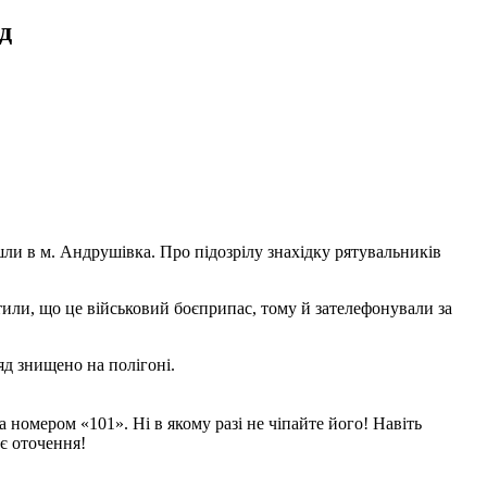
д
и в м. Андрушівка. Про підозрілу знахідку рятувальників
тили, що це військовий боєприпас, тому й зателефонували за
яд знищено на полігоні.
номером «101». Ні в якому разі не чіпайте його! Навіть
оє оточення!