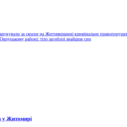
озшукували за скоєне на Житомирщині кримінальне правопоруше
 Овруцькому районі: тіло загиблої знайшов син
в у Житомирі