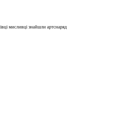
івці мисливці знайшли артснаряд