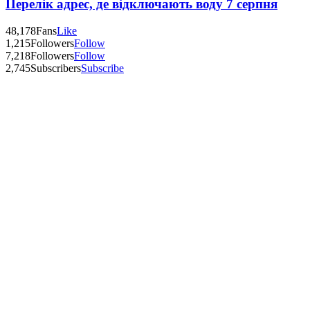
Перелік адрес, де відключають воду 7 серпня
48,178
Fans
Like
1,215
Followers
Follow
7,218
Followers
Follow
2,745
Subscribers
Subscribe