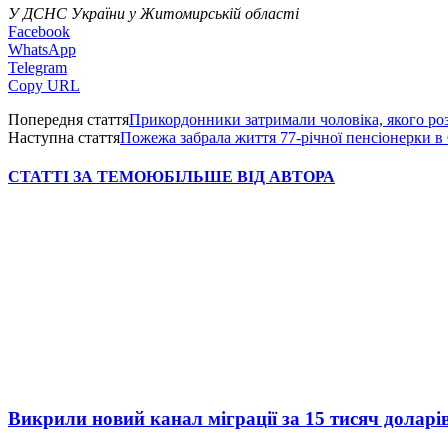
У ДСНС України у Житомирській області
Facebook
WhatsApp
Telegram
Copy URL
Попередня стаття
Прикордонники затримали чоловіка, якого р
Наступна стаття
Пожежа забрала життя 77-річної пенсіонерки в
СТАТТІ ЗА ТЕМОЮ
БІЛЬШЕ ВІД АВТОРА
Викрили новий канал міграції за 15 тисяч доларі