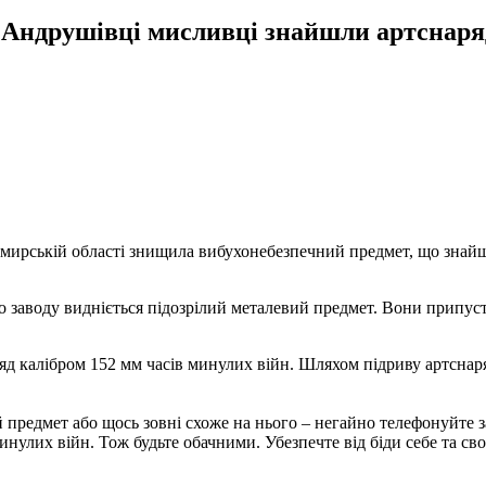
в Андрушівці мисливці знайшли артснаря
ирській області знищила вибухонебезпечний предмет, що знайшл
о заводу видніється підозрілий металевий предмет. Вони припус
яд калібром 152 мм часів минулих війн. Шляхом підриву артснар
редмет або щось зовні схоже на нього – негайно телефонуйте за 
нулих війн. Тож будьте обачними. Убезпечте від біди себе та св