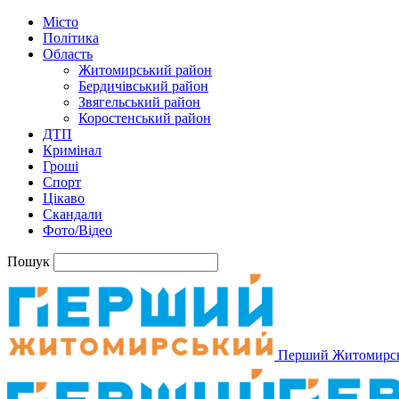
Місто
Політика
Область
Житомирський район
Бердичівський район
Звягельський район
Коростенський район
ДТП
Кримінал
Гроші
Спорт
Цікаво
Скандали
Фото/Відео
Пошук
Перший Житомирс