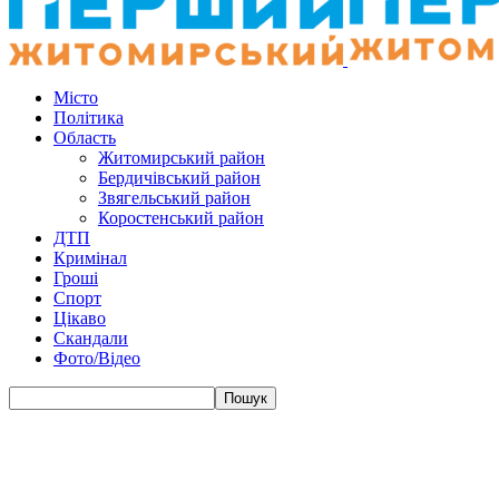
Місто
Політика
Область
Житомирський район
Бердичівський район
Звягельський район
Коростенський район
ДТП
Кримінал
Гроші
Спорт
Цікаво
Скандали
Фото/Відео