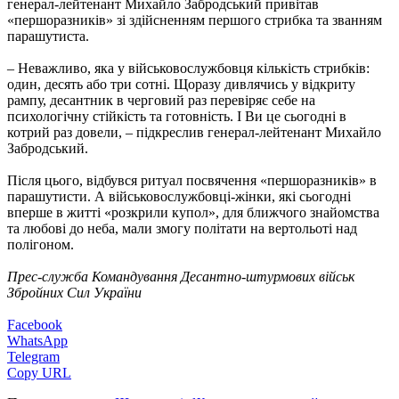
генерал-лейтенант Михайло Забродський привітав
«першоразників» зі здійсненням першого стрибка та званням
парашутиста.
– Неважливо, яка у військовослужбовця кількість стрибків:
один, десять або три сотні. Щоразу дивлячись у відкриту
рампу, десантник в черговий раз перевіряє себе на
психологічну стійкість та готовність. І Ви це сьогодні в
котрий раз довели, – підкреслив генерал-лейтенант Михайло
Забродський.
Після цього, відбувся ритуал посвячення «першоразників» в
парашутисти. А військовослужбовці-жінки, які сьогодні
вперше в житті «розкрили купол», для ближчого знайомства
та любові до неба, мали змогу політати на вертольоті над
полігоном.
Прес-служба Командування Десантно-штурмових військ
Збройних Сил України
Facebook
WhatsApp
Telegram
Copy URL