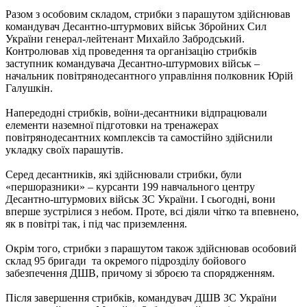
Разом з особовим складом, стрибки з парашутом здійснював
командувач Десантно-штурмових військ Збройних Сил
України генерал-лейтенант Михайло Забродський.
Контролював хід проведення та організацію стрибків
заступник командувача Десантно-штурмових військ –
начальник повітрянодесантного управління полковник Юрій
Галушкін.
Напередодні стрибків, воїни-десантники відпрацювали
елементи наземної підготовки на тренажерах
повітрянодесантних комплексів та самостійно здійснили
укладку своїх парашутів.
Серед десантників, які здійснювали стрибки, були
«першоразники» – курсанти 199 навчального центру
Десантно-штурмових військ ЗС України. І сьогодні, вони
вперше зустрілися з небом. Проте, всі діяли чітко та впевнено,
як в повітрі так, і під час приземлення.
Окрім того, стрибки з парашутом також здійснював особовий
склад 95 бригади та окремого підрозділу бойового
забезпечення ДШВ, причому зі зброєю та спорядженням.
Після завершення стрибків, командувач ДШВ ЗС України