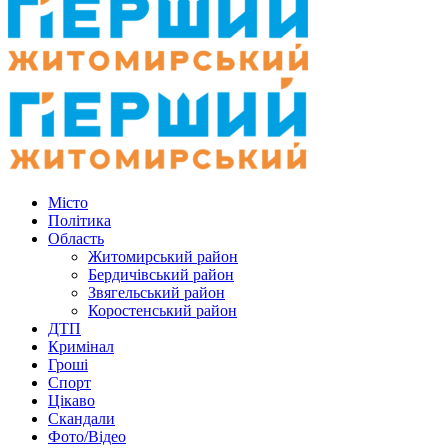
Місто
Політика
Область
Житомирський район
Бердичівський район
Звягельський район
Коростенський район
ДТП
Кримінал
Гроші
Спорт
Цікаво
Скандали
Фото/Відео