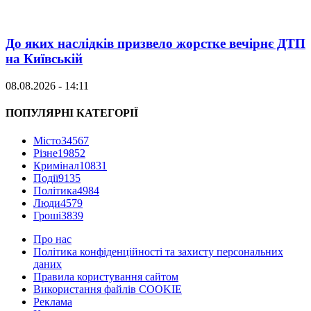
До яких наслідків призвело жорстке вечірнє ДТП
на Київській
08.08.2026 - 14:11
ПОПУЛЯРНІ КАТЕГОРІЇ
Місто
34567
Різне
19852
Кримінал
10831
Події
9135
Політика
4984
Люди
4579
Гроші
3839
Про нас
Політика конфіденційності та захисту персональних
даних
Правила користування сайтом
Використання файлів COOKIE
Реклама