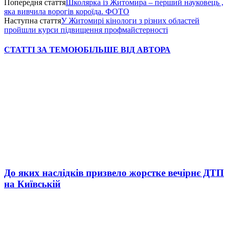
Попередня стаття
Школярка із Житомира – перший науковець ,
яка вивчила ворогів короїда. ФОТО
Наступна стаття
У Житомирі кінологи з різних областей
пройшли курси підвищення профмайстерності
СТАТТІ ЗА ТЕМОЮ
БІЛЬШЕ ВІД АВТОРА
До яких наслідків призвело жорстке вечірнє ДТП
на Київській