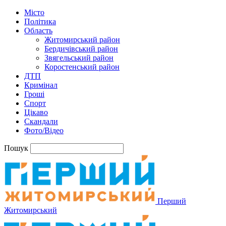
Місто
Політика
Область
Житомирський район
Бердичівський район
Звягельський район
Коростенський район
ДТП
Кримінал
Гроші
Спорт
Цікаво
Скандали
Фото/Відео
Пошук
Перший
Житомирський