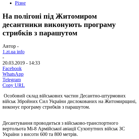
Різне
На полігоні під Житомиром
десантники виконують програму
стрибків з парашутом
Автор -
1.zt.ua info
-
20.03.2019 - 14:33
Facebook
WhatsApp
Telegram
Copy URL
Особовий склад військових частин Десантно-штурмових
військ Збройних Сил України дислокованих на Житомирщині,
виконує програму стрибків з парашутом.
Десантування проводиться з військово-транспортного
вертольота Мі-8 Армійської авіації Сухопутних військ ЗС
України з висоти 600 та 800 метрів.