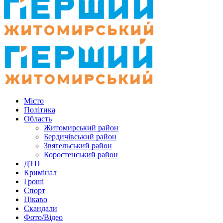
Місто
Політика
Область
Житомирський район
Бердичівський район
Звягельський район
Коростенський район
ДТП
Кримінал
Гроші
Спорт
Цікаво
Скандали
Фото/Відео