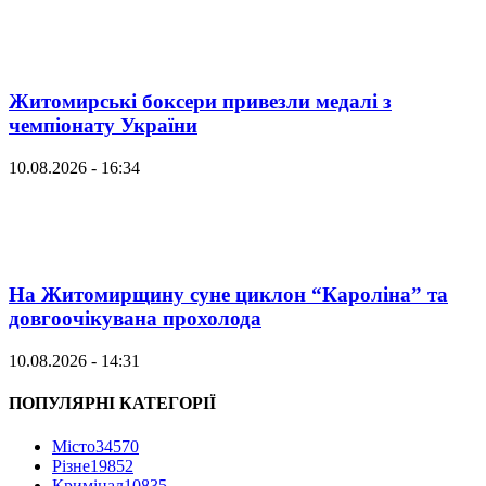
Житомирські боксери привезли медалі з
чемпіонату України
10.08.2026 - 16:34
На Житомирщину суне циклон “Кароліна” та
довгоочікувана прохолода
10.08.2026 - 14:31
ПОПУЛЯРНІ КАТЕГОРІЇ
Місто
34570
Різне
19852
Кримінал
10835