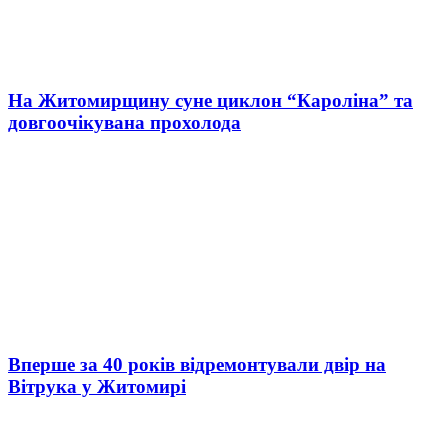
На Житомирщину суне циклон “Кароліна” та
довгоочікувана прохолода
Вперше за 40 років відремонтували двір на
Вітрука у Житомирі