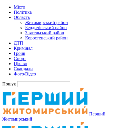
Місто
Політика
Область
Житомирський район
Бердичівський район
Звягельський район
Коростенський район
ДТП
Кримінал
Гроші
Спорт
Цікаво
Скандали
Фото/Відео
Пошук
Перший
Житомирський