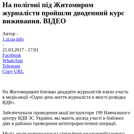
На полігоні під Житомиром
журналісти пройшли дводенний курс
виживання. ВІДЕО
Автор -
1.zt.ua info
-
21.03.2017 - 17:01
Facebook
WhatsApp
Telegram
Copy URL
На Житомирщині близько двадцяти журналістів взяли участь
в медіа-акції «Один день життя журналіста в якості розвідка
ВДВ».
Забезпечували проведення акції інструктори 199 Навчального
центру ВДВ ЗС України, які мають досвід участі в бойових
діях в районах проведення антитерористичної операції.
Медіа-акція розпочалася на стрільбищі загальновійськового