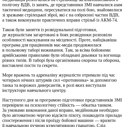
полігону ВДВ, із занять, де представники ЗМІ навчалися азам
тактичної медицини, пересуватися на полі бою, знайомилися
зі зразками стрілецької зброї, які є на озброєнні частин ВДВ,
а також виконували практичних вправи стрільб із АКМ-74.
Також були заняття із розвідувальної підготовки,
де журналістам загартовані в боях розвідники розповіли
особливості маскування на місцевості. Проте, найцікавіша
програма для працівників мас-медіа продовжилася
в польовому таборі виживання. Там, за всіма бойовими
армійськими правилами були обладнані дньовки та вогнища
різних типів. В таборі була організована охорона та оборона,
виставлені пости та секрети.
Море вражень та адреналіну журналісти отримали під час
чотирьох нічних штурмів сил «противника» за допомогою
танка та ворожих диверсантів, в ролі яких виступали
інструктори навчального центру.
Наступного дня за програмою підготовки представників ЗМІ
перевіряли на психологічну стійкість — обкатка танком.
За умовами виконання даної вправи, медійникам необхідно
було автоматною чергою відсікти піхоту, пошкодити прилади
спостереження і після проїзду бойової машини — вразити
її навчальною ручною кумулятивною гранатою. Слід