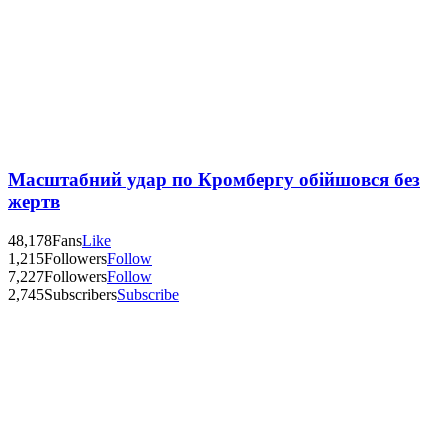
Масштабний удар по Кромбергу обійшовся без
жертв
48,178
Fans
Like
1,215
Followers
Follow
7,227
Followers
Follow
2,745
Subscribers
Subscribe