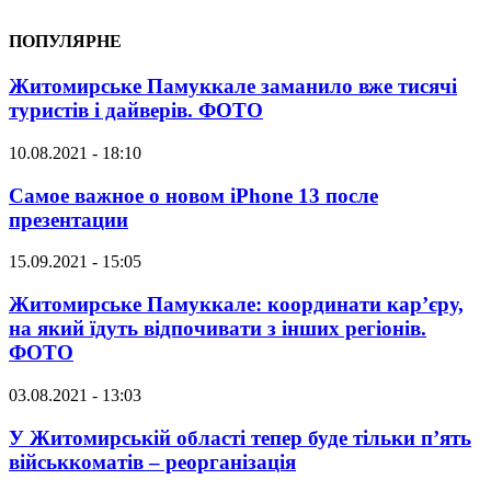
ПОПУЛЯРНЕ
Житомирське Памуккале заманило вже тисячі
туристів і дайверів. ФОТО
10.08.2021 - 18:10
Самое важное о новом iPhone 13 после
презентации
15.09.2021 - 15:05
Житомирське Памуккале: координати кар’єру,
на який їдуть відпочивати з інших регіонів.
ФОТО
03.08.2021 - 13:03
У Житомирській області тепер буде тільки п’ять
військкоматів – реорганізація