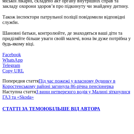
міської лікарні, складено акт органу внутрішніх справ та
закладу охорони здоров’я про підкинуту чи знайдену дитину.
Також інспектори патрульної поліції повідомили відповідні
служби.
Шановні батьки, контролюйте, де знаходяться ваші діти та
приділяйте більше уваги своїй малечі, вона їм дуже потрібна у
будь-якому віці.
Facebook
WhatsApp
Telegram
Copy URL
Попередня стаття
Під час пожежі у власному будинку в
Коростенському районі загинула 86-річна пенсіонерка
Наступна стаття
З вини нетверезого водія у Малині зіткнулися
ГАЗ та «Skoda»
СТАТТІ ЗА ТЕМОЮ
БІЛЬШЕ ВІД АВТОРА