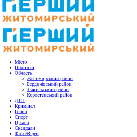
Місто
Політика
Область
Житомирський район
Бердичівський район
Звягельський район
Коростенський район
ДТП
Кримінал
Гроші
Спорт
Цікаво
Скандали
Фото/Відео