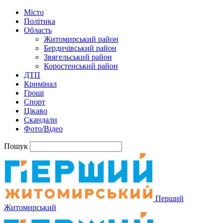
Місто
Політика
Область
Житомирський район
Бердичівський район
Звягельський район
Коростенський район
ДТП
Кримінал
Гроші
Спорт
Цікаво
Скандали
Фото/Відео
Пошук
Перший
Житомирський