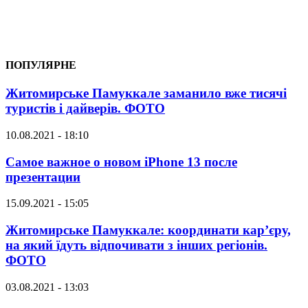
ПОПУЛЯРНЕ
Житомирське Памуккале заманило вже тисячі
туристів і дайверів. ФОТО
10.08.2021 - 18:10
Самое важное о новом iPhone 13 после
презентации
15.09.2021 - 15:05
Житомирське Памуккале: координати кар’єру,
на який їдуть відпочивати з інших регіонів.
ФОТО
03.08.2021 - 13:03