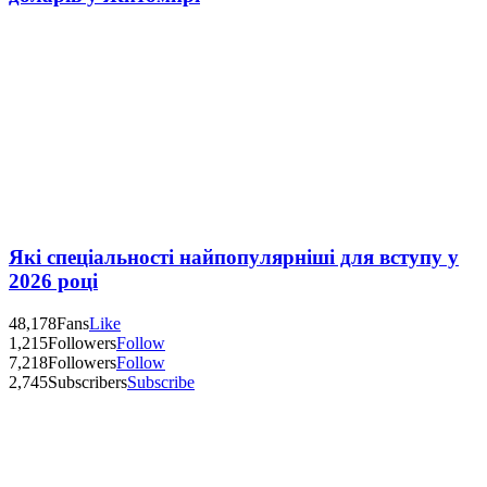
Які спеціальності найпопулярніші для вступу у
2026 році
48,178
Fans
Like
1,215
Followers
Follow
7,218
Followers
Follow
2,745
Subscribers
Subscribe