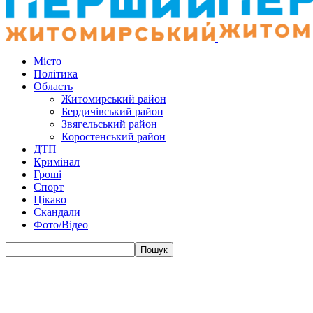
Місто
Політика
Область
Житомирський район
Бердичівський район
Звягельський район
Коростенський район
ДТП
Кримінал
Гроші
Спорт
Цікаво
Скандали
Фото/Відео