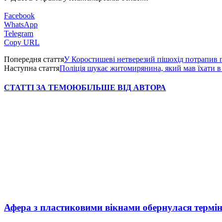
Facebook
WhatsApp
Telegram
Copy URL
Попередня стаття
У Коростишеві нетверезий пішохід потрапив п
Наступна стаття
Поліція шукає житомирянина, який мав їхати в
СТАТТІ ЗА ТЕМОЮ
БІЛЬШЕ ВІД АВТОРА
Афера з пластиковими вікнами обернулася термі