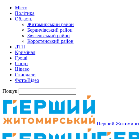
Місто
Політика
Область
Житомирський район
Бердичівський район
Звягельський район
Коростенський район
ДТП
Кримінал
Гроші
Спорт
Цікаво
Скандали
Фото/Відео
Пошук
Перший Житомирс