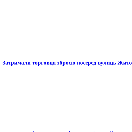
Затримали торговця зброєю посеред вулиць Жит