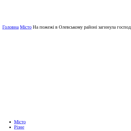
Головна
Місто
На пожежі в Олевському районі загинула госпо
Місто
Різне