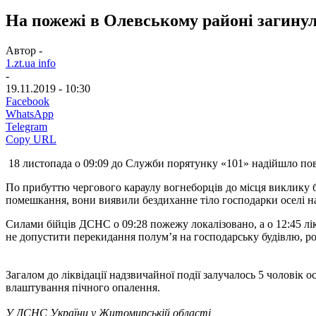
На пожежі в Олевському районі загинул
Автор -
1.zt.ua info
-
19.11.2019 - 10:30
Facebook
WhatsApp
Telegram
Copy URL
18 листопада о 09:09 до Служби порятунку «101» надійшло по
По прибуттю чергового караулу вогнеборців до місця виклику 
помешкання, вони виявили бездиханне тіло господарки оселі на
Силами бійців ДСНС о 09:28 пожежу локалізовано, а о 12:45 лі
не допустити перекидання полум’я на господарську будівлю, ро
Загалом до ліквідації надзвичайної події залучалось 5 чолов
влаштування пічного опалення.
У ДСНС України у Житомирській області