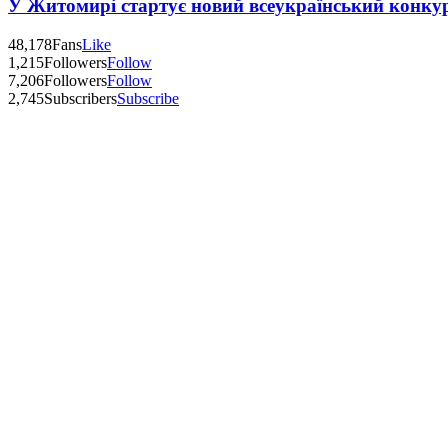
У Житомирі стартує новий всеукраїнський конку
48,178
Fans
Like
1,215
Followers
Follow
7,206
Followers
Follow
2,745
Subscribers
Subscribe