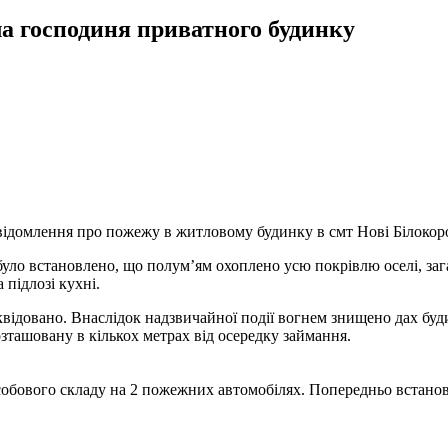
а господиня приватного будинку
відомлення про пожежу в житловому будинку в смт Нові Білокор
було встановлено, що полум’ям охоплено усю покрівлю оселі, за
 підлозі кухні.
квідовано. Внаслідок надзвичайної події вогнем знищено дах бу
зташовану в кількох метрах від осередку займання.
ік особового складу на 2 пожежних автомобілях. Попередньо вст