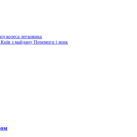
ід колеса легковика
 Київ з майдану Перемоги і зник
ном