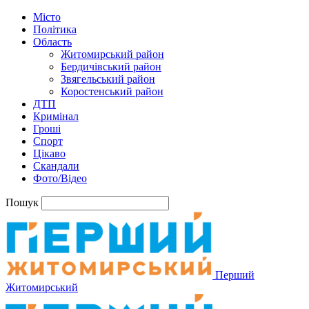
Місто
Політика
Область
Житомирський район
Бердичівський район
Звягельський район
Коростенський район
ДТП
Кримінал
Гроші
Спорт
Цікаво
Скандали
Фото/Відео
Пошук
Перший
Житомирський