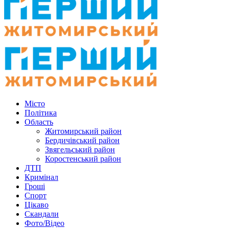
Місто
Політика
Область
Житомирський район
Бердичівський район
Звягельський район
Коростенський район
ДТП
Кримінал
Гроші
Спорт
Цікаво
Скандали
Фото/Відео