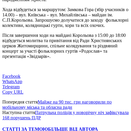
Хода відбудеться за маршрутом: Замкова Гора (збір учасників о
14.00) – вул. Київська – вул. Михайлівська – майдан ім.
С.П.Корольова. Запрошуємо долучатися до заходу фольклорні
колективи, колядницькі гурти, хори та всіх охочих.
Після завершення ходи на майдані Корольова з 15:00 до 18:00
відбудеться молитва та привітання від Ради Християнських
церков Житомирщини, спільне колядування та різдвяний
концерт за участі фольклорних гуртів «Родослав» та
презентація «Звідзарів».
Facebook
WhatsApp
Telegram
Copy URL
Попередня стаття
Майже на 90 тис. грн наговорили по
мобільному міська та обласна ради
Наступна стаття
Патрульна поліція у новорічну ніч зафіксувала
168 порушень ПДР
СТАТТІ ЗА ТЕМОЮ
БІЛЬШЕ ВІД АВТОРА