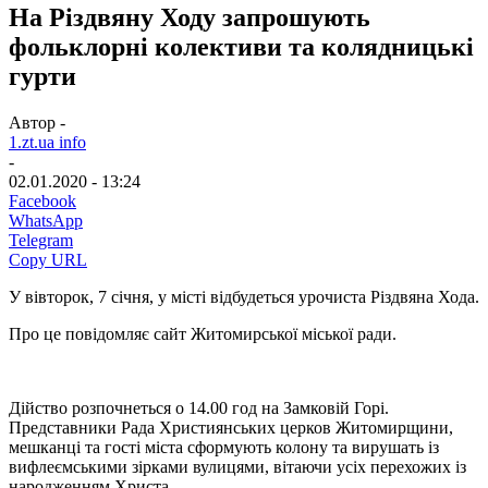
На Різдвяну Ходу запрошують
фольклорні колективи та колядницькі
гурти
Автор -
1.zt.ua info
-
02.01.2020 - 13:24
Facebook
WhatsApp
Telegram
Copy URL
У вівторок, 7 січня, у місті відбудеться урочиста Різдвяна Хода.
Про це повідомляє сайт Житомирської міської ради.
Дійство розпочнеться о 14.00 год на Замковій Горі.
Представники Рада Християнських церков Житомирщини,
мешканці та гості міста сформують колону та вирушать із
вифлеємськими зірками вулицями, вітаючи усіх перехожих із
народженням Христа.