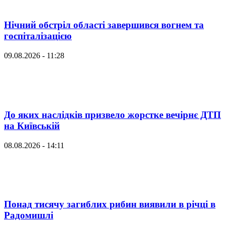
Нічний обстріл області завершився вогнем та
госпіталізацією
09.08.2026 - 11:28
До яких наслідків призвело жорстке вечірнє ДТП
на Київській
08.08.2026 - 14:11
Понад тисячу загиблих рибин виявили в річці в
Радомишлі