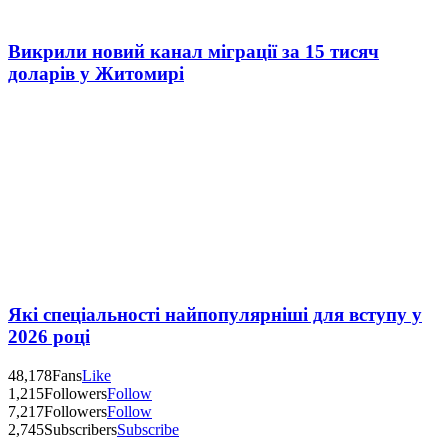
Викрили новий канал міграції за 15 тисяч
доларів у Житомирі
Які спеціальності найпопулярніші для вступу у
2026 році
48,178
Fans
Like
1,215
Followers
Follow
7,217
Followers
Follow
2,745
Subscribers
Subscribe