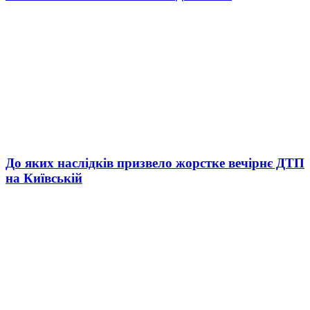
До яких наслідків призвело жорстке вечірнє ДТП
на Київській