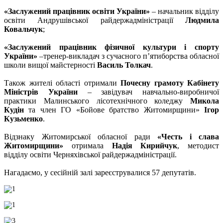
«Заслужений працівник освіти України»
– начальник відділу
освіти Андрушівської райдержадміністрації
Людмила
Ковальчук
;
«Заслужений працівник фізичної культури і спорту
України»
–тренер-викладач з сучасного п’ятиборства обласної
школи вищої майстерності
Василь Толкач
.
Також жителі області отримали
Почесну грамоту Кабінету
Міністрів України
– завідувач навчально-виробничої
практики Малинського лісотехнічного коледжу
Микола
Кудін
та член ГО «Бойове братство Житомирщини»
Ігор
Кузьменко
.
Відзнаку Житомирської обласної ради
«Честь і слава
Житомирщини»
отримала
Надія Кирийчук
, методист
відділу освіти Черняхівської райдержадміністрації.
Нагадаємо, у сесійній залі зареєструвалися 57 депутатів.