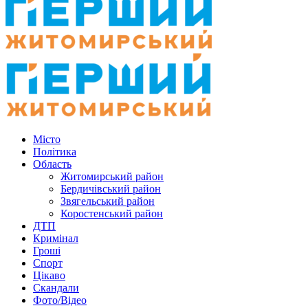
Місто
Політика
Область
Житомирський район
Бердичівський район
Звягельський район
Коростенський район
ДТП
Кримінал
Гроші
Спорт
Цікаво
Скандали
Фото/Відео