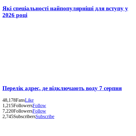
Які спеціальності найпопулярніші для вступу у
2026 році
Перелік адрес, де відключають воду 7 серпня
48,178
Fans
Like
1,215
Followers
Follow
7,220
Followers
Follow
2,745
Subscribers
Subscribe