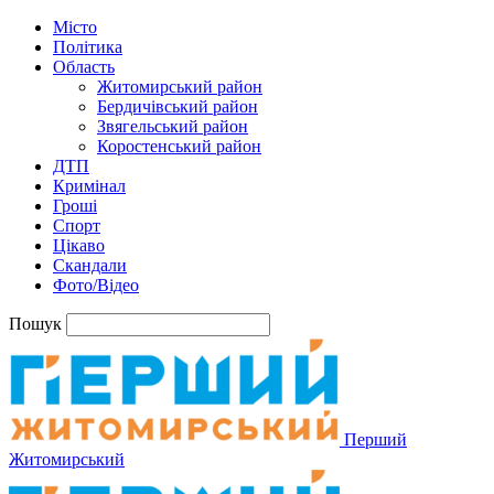
Місто
Політика
Область
Житомирський район
Бердичівський район
Звягельський район
Коростенський район
ДТП
Кримінал
Гроші
Спорт
Цікаво
Скандали
Фото/Відео
Пошук
Перший
Житомирський