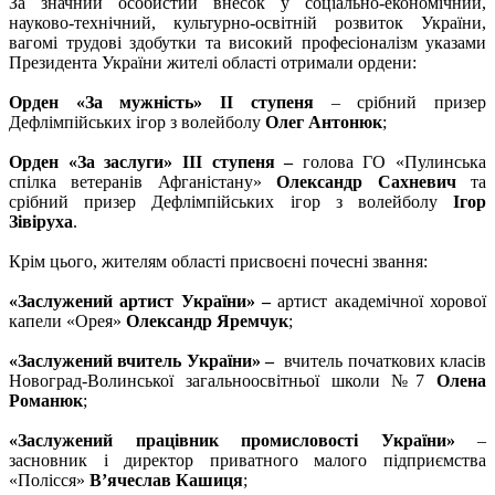
За значний особистий внесок у соціально-економічний,
науково-технічний, культурно-освітній розвиток України,
вагомі трудові здобутки та високий професіоналізм указами
Президента України жителі області отримали ордени:
Орден «За мужність»
II
ступеня
– срібний призер
Дефлімпійських ігор з волейболу
Олег Антонюк
;
Орден «За заслуги»
III
ступеня –
голова ГО «Пулинська
спілка ветеранів Афганістану»
Олександр Сахневич
та
срібний призер Дефлімпійських ігор з волейболу
Ігор
Зівіруха
.
Крім цього, жителям області присвоєні почесні звання:
«Заслужений артист України» –
артист академічної хорової
капели «Орея»
Олександр Яремчук
;
«Заслужений вчитель України» –
вчитель початкових класів
Новоград-Волинської загальноосвітньої школи №7
Олена
Романюк
;
«Заслужений працівник промисловості України»
–
засновник і директор приватного малого підприємства
«Полісся»
В’ячеслав Кашиця
;