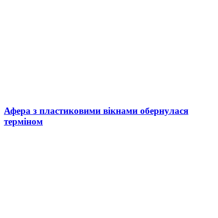
Афера з пластиковими вікнами обернулася
терміном