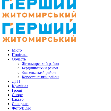
Місто
Політика
Область
Житомирський район
Бердичівський район
Звягельський район
Коростенський район
ДТП
Кримінал
Гроші
Спорт
Цікаво
Скандали
Фото/Відео