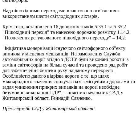
світлофорів.
Над пішохідними переходами влаштовано освітлення з
використанням шести світлодіодних ліхтарів.
Крім того, встановлено 16 дорожніх знаків 5.35.1 та 5.35.2
"Пішохідний перехід" та нанесено дорожню розмітку 1.14.2
"Позначення регульованого пішохідного переходу" – 14,2.
"Ініціатива модернізації існуючого світлофорного об"єкту
виникла у місцевих мешканців. На замовлення Служби
автомобільних доріг згідно з ДСТУ були виконані роботи із
заміни світлофорів на більш сучасні та проведено ряд робіт
для забезпечення безпеки руху на даному перехресті.
Особливістю даного відрізка дороги є те, що шлях
міжнародного значення сполучається з місцевими дорогами та
задля уникнення прикрих випадків на дорозі необхідне
безумовне виконання ПДР", – пояснив начальник САД у
Житомирській області Геннадій Савченко.
Прес-служба САД у Житомирській області