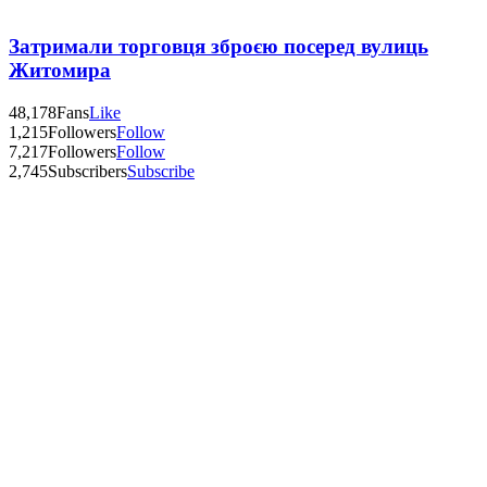
Затримали торговця зброєю посеред вулиць
Житомира
48,178
Fans
Like
1,215
Followers
Follow
7,217
Followers
Follow
2,745
Subscribers
Subscribe