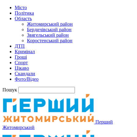
Місто
Політика
Область
Житомирський район
Бердичівський район
Звягельський район
Коростенський район
ДТП
Кримінал
Гроші
Спорт
Цікаво
Скандали
Фото/Відео
Пошук
Перший
Житомирський