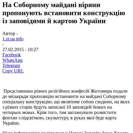
На Соборному майдані віряни
пропонують встановити конструкцію
із заповідями й картою України
Автор -
1.zt.ua info
-
27.02.2015 - 10:27
Facebook
WhatsApp
Telegram
Copy URL
Представники різних релігійних конфесій Житомира подали
до міськради пропозицію встановити на майдані Соборному
спеціальну конструкцію, що являтиме собою сходини, на яких
з різних сторін будуть записані 10 заповідей божих на
чотирьох мовах. Крім того, там запланували розмістити
фонтан з підсвіткою, скульптуру, в руках якої буде карта
України.