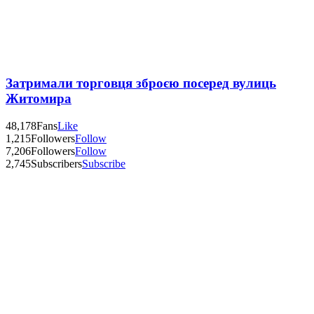
Затримали торговця зброєю посеред вулиць
Житомира
48,178
Fans
Like
1,215
Followers
Follow
7,206
Followers
Follow
2,745
Subscribers
Subscribe