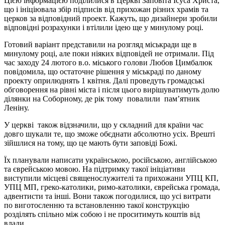
Цією інформацією поділилися в Церкві Заповіта Ісуса Христа,
що і ініціювала збір підписів від прихожан різних храмів та
церков за відповідний проект. Кажуть, що дизайнери зробили
відповідні розрахунки і втілили ідею ще у минулому році.
Готовий варіант представили на розгляд міськради ще в
минулому році, але поки ніяких відповідей не отримали. Під
час заходу 24 лютого в.о. міського голови Любов Цимбалюк
повідомила, що остаточне рішення у міськраді по даному
проекту оприлюднять 1 квітня. Далі проведуть громадські
обговорення на рівні міста і після цього вирішуватимуть долю
ділянки на Соборному, де рік тому повалили пам’ятник
Леніну.
У церкві також відзначили, що у складний для країни час
довго шукали те, що зможе обєднати абсолютно усіх. Врешті
зійшлися на тому, що це мають бути заповіді Божі.
Їх планували написати українською, російською, англійською
та єврейською мовою. На підтримку такої ініціативи
виступили місцеві священослужителі та прихожани УПЦ КП,
УПЦ МП, греко-католики, римо-католики, єврейська громада,
адвентисти та інші. Вони також погодилися, що усі витрати
по виготосленню та встановленню такої конструкцію
розділять спільно між собою і не проситимуть коштів від
влади.