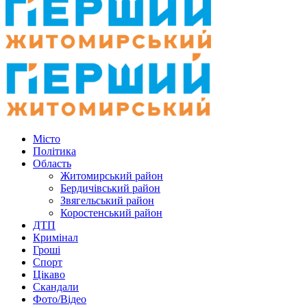
Місто
Політика
Область
Житомирський район
Бердичівський район
Звягельський район
Коростенський район
ДТП
Кримінал
Гроші
Спорт
Цікаво
Скандали
Фото/Відео