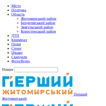
Місто
Політика
Область
Житомирський район
Бердичівський район
Звягельський район
Коростенський район
ДТП
Кримінал
Гроші
Спорт
Цікаво
Скандали
Фото/Відео
Пошук
Перший
Житомирський