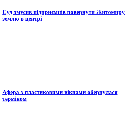
Суд змусив підприємців повернути Житомиру
землю в центрі
Афера з пластиковими вікнами обернулася
терміном