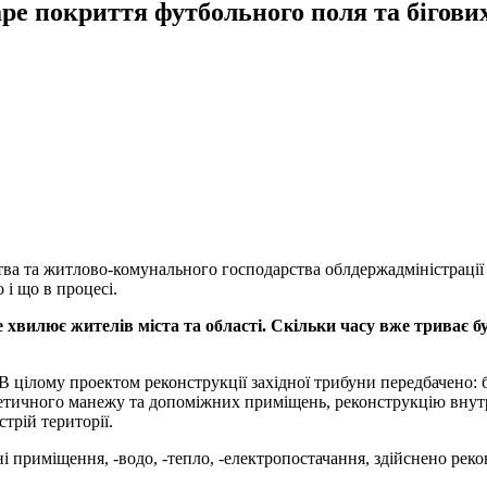
аре покриття футбольного поля та бігови
тва та житлово-комунального господарства облдержадміністрації
 і що в процесі.
е хвилює жителів міста та області. Скільки часу вже триває 
. В цілому проектом реконструкції західної трибуни передбачено:
летичного манежу та допоміжних приміщень, реконструкцію внут
трій території.
 приміщення, -водо, -тепло, -електропостачання, здійснено реко