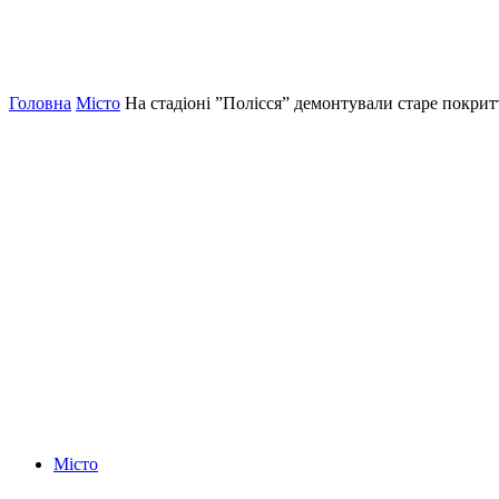
Головна
Місто
На стадіоні ”Полісся” демонтували старе покрит
Місто