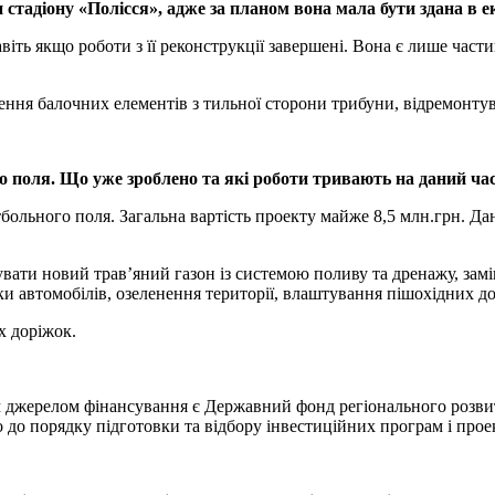
и стадіону «Полісся», адже за планом вона мала бути здана в 
віть якщо роботи з її реконструкції завершені. Вона є лише част
ення балочних елементів з тильної сторони трибуни, відремонтув
 поля. Що уже зроблено та які роботи тривають на даний час
утбольного поля. Загальна вартість проекту майже 8,5 млн.грн. Д
вати новий трав’яний газон із системою поливу та дренажу, замі
ки автомобілів, озеленення території, влаштування пішохідних д
х доріжок.
 джерелом фінансування є Державний фонд регіонального розвит
о до порядку підготовки та відбору інвестиційних програм і про