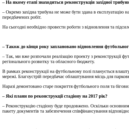
– На якому етапі знаходиться реконструкція західної трибун
– Окремо західна трибуна не може бути здана в експлуатацію на
передбачених робіт.
На сьогодні необхідно провести роботи з відновлення та підсил
– Також до кінця року заплановано відновлення футбольного
– Так, ми вже розпочали реалізацію проекту з реконструкції ф
регіонального розвитку та обласного бюджету.
В рамках реконструкції на футбольному полі планується влашту
мережі. Благоустрій передбачає облаштування місць для парков
Наразі демонтовано старе покриття футбольного поля та бігови
– Які плани по реконструкції стадіону на 2017 рік?
– Реконструкцію стадіону буде продовжено. Оскільки основним
пакету документів та забезпечення співфінансування відповідн