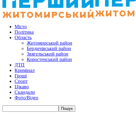
Місто
Політика
Область
Житомирський район
Бердичівський район
Звягельський район
Коростенський район
ДТП
Кримінал
Гроші
Спорт
Цікаво
Скандали
Фото/Відео