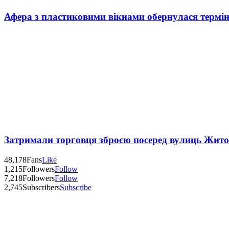
Афера з пластиковими вікнами обернулася термі
Затримали торговця зброєю посеред вулиць Жит
48,178
Fans
Like
1,215
Followers
Follow
7,218
Followers
Follow
2,745
Subscribers
Subscribe