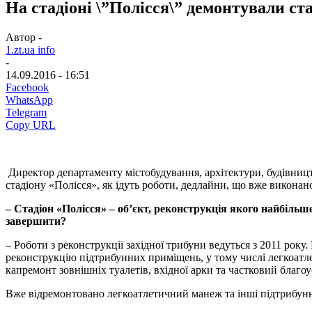
На стадіоні \”Полісся\” демонтували ст
Автор -
1.zt.ua info
-
14.09.2016 - 16:51
Facebook
WhatsApp
Telegram
Copy URL
Директор департаменту містобудування, архітектури, будівниц
стадіону «Полісся», як ідуть роботи, дедлайни, що вже виконано
– Стадіон «Полісся» – об’єкт, реконструкція якого найбільш
завершити?
– Роботи з реконструкції західної трибуни ведуться з 2011 року
реконструкцію підтрибунних приміщень, у тому числі легкоат
капремонт зовнішніх туалетів, вхідної арки та частковий благоус
Вже відремонтовано легкоатлетичний манеж та інші підтрибунні