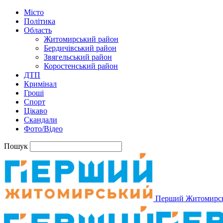
Місто
Політика
Область
Житомирський район
Бердичівський район
Звягельський район
Коростенський район
ДТП
Кримінал
Гроші
Спорт
Цікаво
Скандали
Фото/Відео
Пошук
Перший Житомирс