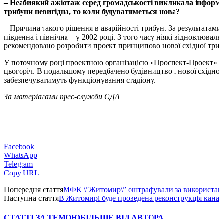
– Неабиякий ажіотаж серед громадськості викликала інформа
трибуни невигідна, то коли будуватиметься нова?
– Причина такого рішення в аварійності трибун. За результата
південна і північна – у 2002 році. З того часу ніякі відновлюв
рекомендовано розробити проект принципово нової східної тр
У поточному році проектною організацією «Проспект-Проект» ро
цьогоріч. В подальшому передбачено будівництво і нової східно
забезпечуватимуть функціонування стадіону.
За матеріалами прес-служби ОДА
Facebook
WhatsApp
Telegram
Copy URL
Попередня стаття
МФК \”Житомир\” оштрафували за використан
Наступна стаття
В Житомирі буде проведена реконструкція кана
СТАТТІ ЗА ТЕМОЮ
БІЛЬШЕ ВІД АВТОРА