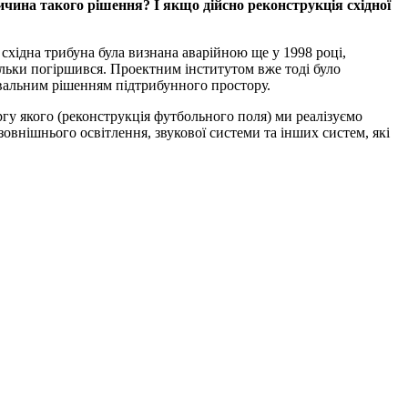
ичина такого рішення? І якщо дійсно реконструкція східної
східна трибуна була визнана аварійною ще у 1998 році,
тільки погіршився. Проектним інститутом вже тоді було
вальним рішенням підтрибунного простору.
гу якого (реконструкція футбольного поля) ми реалізуємо
зовнішнього освітлення, звукової системи та інших систем, які