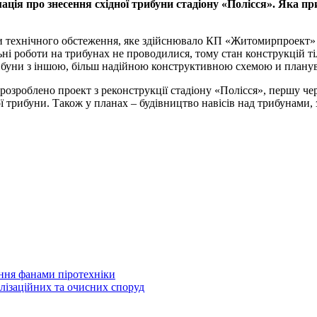
ція про знесення східної трибуни стадіону «Полісся». Яка пр
ми технічного обстеження, яке здійснювало КП «Житомирпроект» 
альні роботи на трибунах не проводилися, тому стан конструкцій 
ибуни з іншою, більш надійною конструктивною схемою и плану
зроблено проект з реконструкції стадіону «Полісся», першу чер
ї трибуни. Також у планах – будівництво навісів над трибунами, 
ня фанами піротехніки
лізаційних та очисних споруд