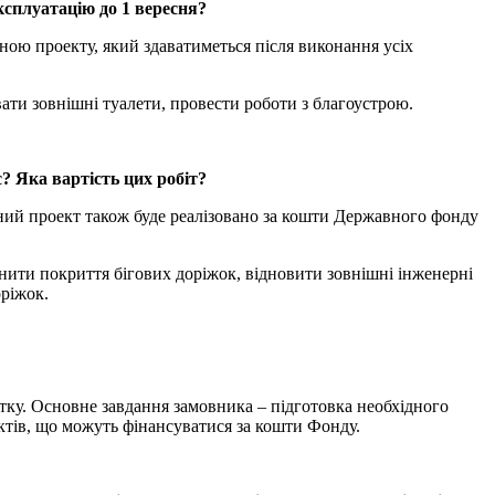
експлуатацію до 1 вересня?
иною проекту, який здаватиметься після виконання усіх
ати зовнішні туалети, провести роботи з благоустрою.
? Яка вартість цих робіт?
аний проект також буде реалізовано за кошти Державного фонду
нити покриття бігових доріжок, відновити зовнішні інженерні
оріжок.
ку. Основне завдання замовника – підготовка необхідного
ектів, що можуть фінансуватися за кошти Фонду.