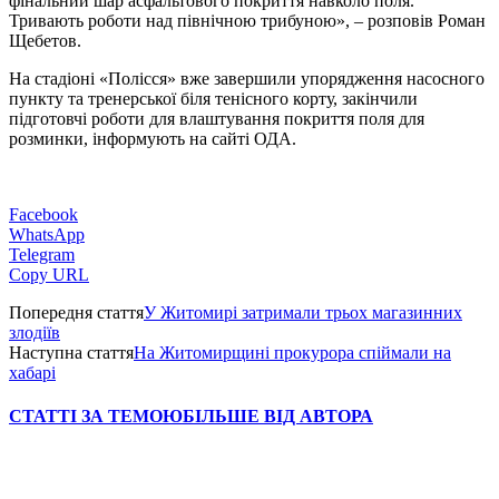
фінальний шар асфальтового покриття навколо поля.
Тривають роботи над північною трибуною», – розповів Роман
Щебетов.
На стадіоні «Полісся» вже завершили упорядження насосного
пункту та тренерської біля тенісного корту, закінчили
підготовчі роботи для влаштування покриття поля для
розминки, інформують на сайті ОДА.
Facebook
WhatsApp
Telegram
Copy URL
Попередня стаття
У Житомирі затримали трьох магазинних
злодіїв
Наступна стаття
На Житомирщині прокурора спіймали на
хабарі
СТАТТІ ЗА ТЕМОЮ
БІЛЬШЕ ВІД АВТОРА