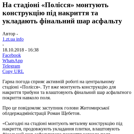
На стадіоні «Полісся» монтують
конструкцію під накриття та
укладають фінальний шар асфальту
Автор -
1.zt.ua info
-
18.10.2018 - 16:38
Facebook
WhatsApp
Telegram
Copy URL
Гарна погода сприяє активній роботі на центральному
стадіоні «Полісся». Тут вже монтують конструкцію для
накриття трибуни та влаштовують фінальний шар асфальтного
покриття навколо поля.
Про це повідомляє заступник голови Житомирської
облдержадміністрації Роман Щебетов.
«Сьогодні на стадіоні монтують металеву конструкцію під
накриття, продовжують укладання плитки, влаштовують