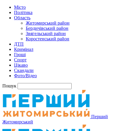
Місто
Політика
Область
Житомирський район
Бердичівський район
Звягельський район
Коростенський район
ДТП
Кримінал
Гроші
Спорт
Цікаво
Скандали
Фото/Відео
Пошук
Перший
Житомирський