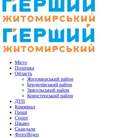
Місто
Політика
Область
Житомирський район
Бердичівський район
Звягельський район
Коростенський район
ДТП
Кримінал
Гроші
Спорт
Цікаво
Скандали
Фото/Відео