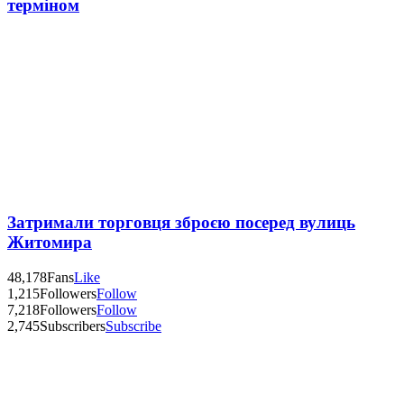
терміном
Затримали торговця зброєю посеред вулиць
Житомира
48,178
Fans
Like
1,215
Followers
Follow
7,218
Followers
Follow
2,745
Subscribers
Subscribe