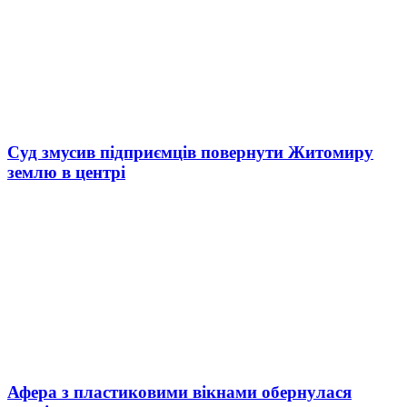
Суд змусив підприємців повернути Житомиру
землю в центрі
Афера з пластиковими вікнами обернулася