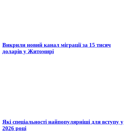
Викрили новий канал міграції за 15 тисяч
доларів у Житомирі
Які спеціальності найпопулярніші для вступу у
2026 році