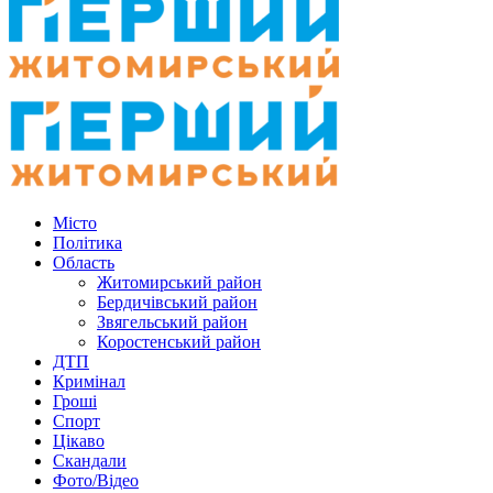
Місто
Політика
Область
Житомирський район
Бердичівський район
Звягельський район
Коростенський район
ДТП
Кримінал
Гроші
Спорт
Цікаво
Скандали
Фото/Відео