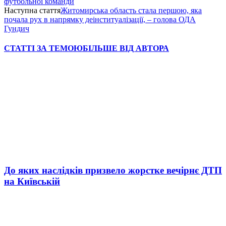
футбольної команди
Наступна стаття
Житомирська область стала першою, яка
почала рух в напрямку деінституалізації, – голова ОДА
Гундич
СТАТТІ ЗА ТЕМОЮ
БІЛЬШЕ ВІД АВТОРА
До яких наслідків призвело жорстке вечірнє ДТП
на Київській