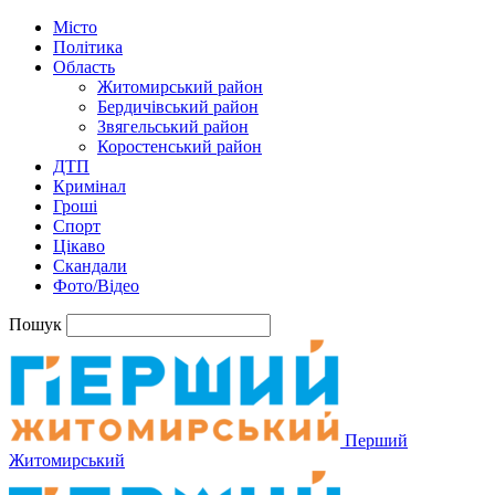
Місто
Політика
Область
Житомирський район
Бердичівський район
Звягельський район
Коростенський район
ДТП
Кримінал
Гроші
Спорт
Цікаво
Скандали
Фото/Відео
Пошук
Перший
Житомирський