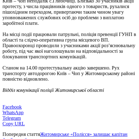
Київ – Чоп неподалік с.Глибочиці. Близько 30 учасників акції
протесту, з числа працівників одного з товариств, рухалися
пішохідним переходом, привертаючи таким чином увагу
уповноважених службових осіб до проблеми з виплатою
заробітної плати.
На місці події працювали патрульні, поліція превенції ГУНП в
області та слідчо-оперативна група місцевого ВП.
Правоохоронці проводили з учасниками акції роз’яснювальну
роботу, під час якої наголошували на відповідальності за
блокування транспортних комунікацій.
Станом на 14.00 протестувальну акцію завершено. Рух
транспорту автодорогою Київ – Чоп у Житомирському районі
повністю відновлено.
Відділ комунікації поліції Житомирської області
Facebook
WhatsApp
Telegram
Copy URL
Попередня стаття
Житомирське «Полісся» залишає капітан