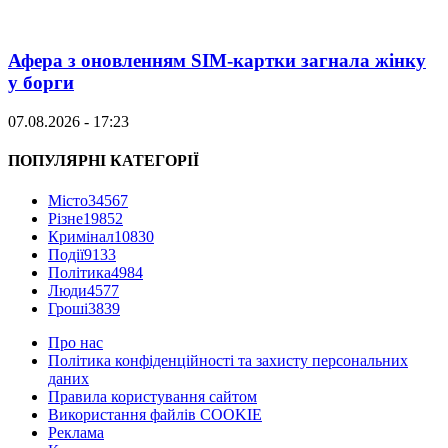
Афера з оновленням SIM-картки загнала жінку
у борги
07.08.2026 - 17:23
ПОПУЛЯРНІ КАТЕГОРІЇ
Місто
34567
Різне
19852
Кримінал
10830
Події
9133
Політика
4984
Люди
4577
Гроші
3839
Про нас
Політика конфіденційності та захисту персональних
даних
Правила користування сайтом
Використання файлів COOKIE
Реклама