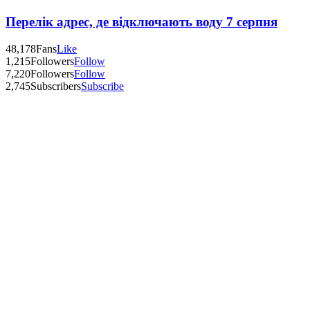
Перелік адрес, де відключають воду 7 серпня
48,178
Fans
Like
1,215
Followers
Follow
7,220
Followers
Follow
2,745
Subscribers
Subscribe