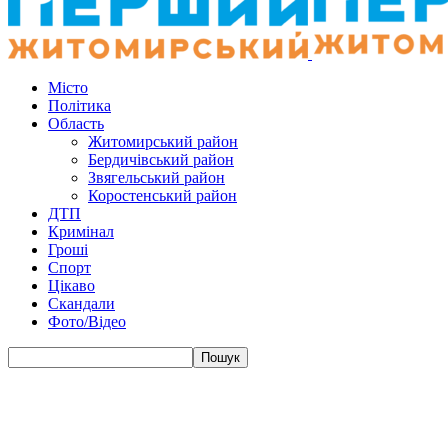
Місто
Політика
Область
Житомирський район
Бердичівський район
Звягельський район
Коростенський район
ДТП
Кримінал
Гроші
Спорт
Цікаво
Скандали
Фото/Відео