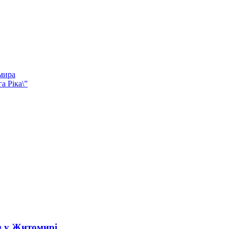
омира
а Ріка\”
в у Житомирі