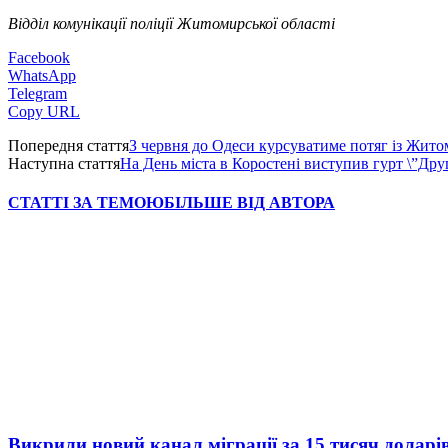
Відділ комунікації поліції Житомирської області
Facebook
WhatsApp
Telegram
Copy URL
Попередня стаття
З червня до Одеси курсуватиме потяг із Жит
Наступна стаття
На День міста в Коростені виступив гурт \”Друг
СТАТТІ ЗА ТЕМОЮ
БІЛЬШЕ ВІД АВТОРА
Викрили новий канал міграції за 15 тисяч доларі