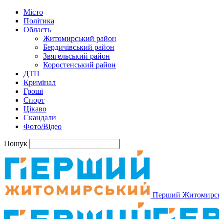
Місто
Політика
Область
Житомирський район
Бердичівський район
Звягельський район
Коростенський район
ДТП
Кримінал
Гроші
Спорт
Цікаво
Скандали
Фото/Відео
Пошук
Перший Житомирс