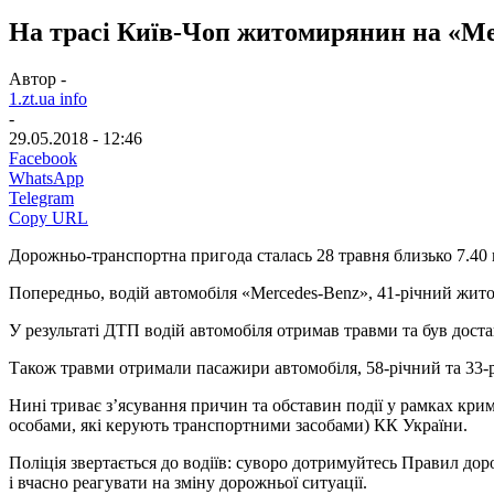
На трасі Київ-Чоп житомирянин на «Mer
Автор -
1.zt.ua info
-
29.05.2018 - 12:46
Facebook
WhatsApp
Telegram
Copy URL
Дорожньо-транспортна пригода сталась 28 травня близько 7.40 
Попередньо, водій автомобіля «Mercedes-Benz», 41-річний житом
У результаті ДТП водій автомобіля отримав травми та був дост
Також травми отримали пасажири автомобіля, 58-річний та 33-р
Нині триває з’ясування причин та обставин події у рамках кри
особами, які керують транспортними засобами) КК України.
Поліція звертається до водіїв: суворо дотримуйтесь Правил дор
і вчасно реагувати на зміну дорожньої ситуації.