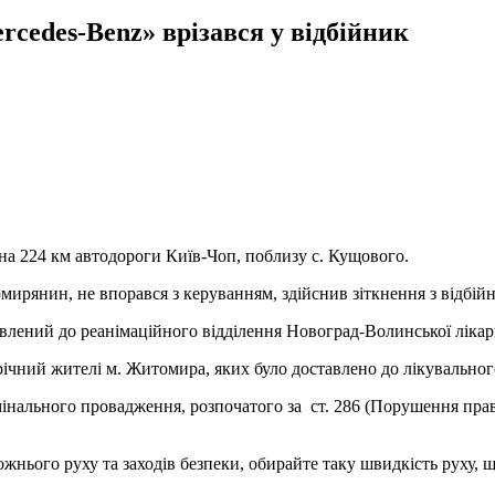
cedes-Benz» врізався у відбійник
на 224 км автодороги Київ-Чоп, поблизу с. Кущового.
ирянин, не впорався з керуванням, здійснив зіткнення з відбійн
авлений до реанімаційного відділення Новоград-Волинської лікар
ічний жителі м. Житомира, яких було доставлено до лікувального
мінального провадження, розпочатого за ст. 286 (Порушення пра
ожнього руху та заходів безпеки, обирайте таку швидкість руху,