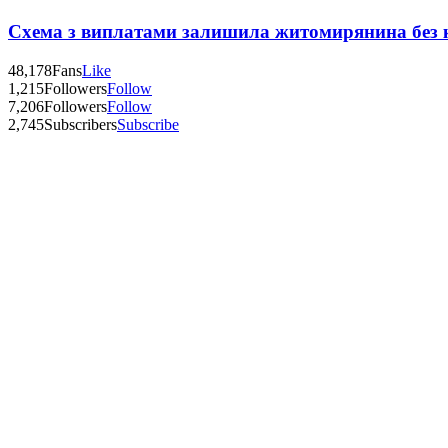
Схема з виплатами залишила житомирянина без 
48,178
Fans
Like
1,215
Followers
Follow
7,206
Followers
Follow
2,745
Subscribers
Subscribe