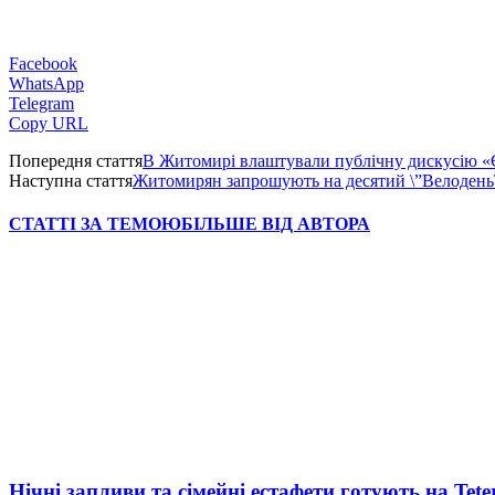
Facebook
WhatsApp
Telegram
Copy URL
Попередня стаття
В Житомирі влаштували публічну дискусію «Є
Наступна стаття
Житомирян запрошують на десятий \”Велоде
СТАТТІ ЗА ТЕМОЮ
БІЛЬШЕ ВІД АВТОРА
Нічні запливи та сімейні естафети готують на Tete