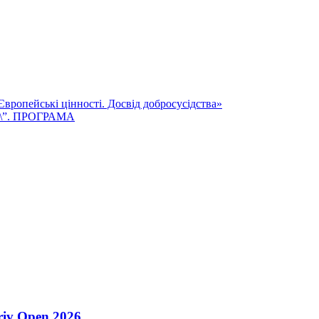
вропейські цінності. Досвід добросусідства»
нь\”. ПРОГРАМА
riv Open 2026