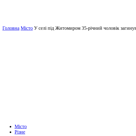
Головна
Місто
У селі під Житомиром 35-річний чоловік загинув
Місто
Різне