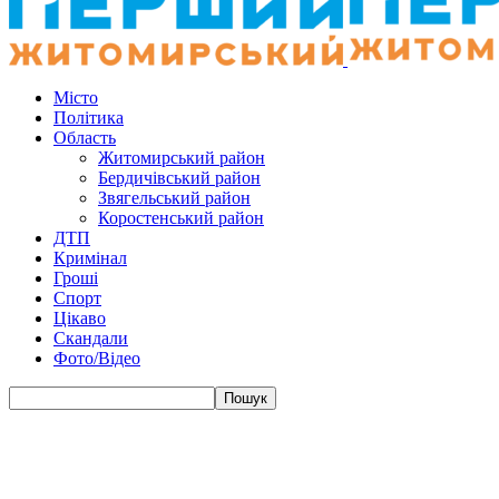
Місто
Політика
Область
Житомирський район
Бердичівський район
Звягельський район
Коростенський район
ДТП
Кримінал
Гроші
Спорт
Цікаво
Скандали
Фото/Відео