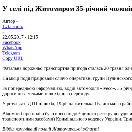
У селі під Житомиром 35-річний чолові
Автор -
1.zt.ua info
-
22.05.2017 - 12:15
Facebook
WhatsApp
Telegram
Copy URL
Фатальна дорожньо-транспортна пригода сталась 20 травня близ
На місці події працювали слідчо-оперативні групи Пулинського 
За попередньою інформацією, водій автомобіля «Іveco», 35-річ
дороги поза межами пішохідного переходу.
У результаті ДТП пішохід, 19-річна жителька Пулинського району
Відомості про подію було внесено до Єдиного реєстру досудових
транспортними засобами) Кримінального кодексу України. Три
Відділ комунікації поліції Житомирської області