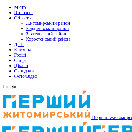
Місто
Політика
Область
Житомирський район
Бердичівський район
Звягельський район
Коростенський район
ДТП
Кримінал
Гроші
Спорт
Цікаво
Скандали
Фото/Відео
Пошук
Перший Житомирс