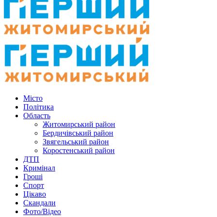
Місто
Політика
Область
Житомирський район
Бердичівський район
Звягельський район
Коростенський район
ДТП
Кримінал
Гроші
Спорт
Цікаво
Скандали
Фото/Відео