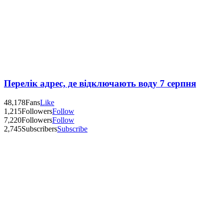
Перелік адрес, де відключають воду 7 серпня
48,178
Fans
Like
1,215
Followers
Follow
7,220
Followers
Follow
2,745
Subscribers
Subscribe