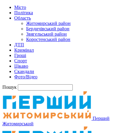
Місто
Політика
Область
Житомирський район
Бердичівський район
Звягельський район
Коростенський район
ДТП
Кримінал
Гроші
Спорт
Цікаво
Скандали
Фото/Відео
Пошук
Перший
Житомирський