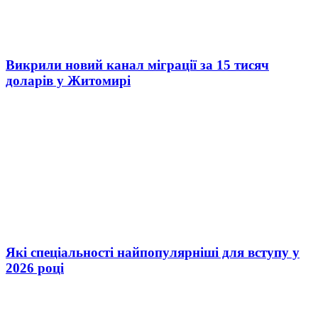
Викрили новий канал міграції за 15 тисяч
доларів у Житомирі
Які спеціальності найпопулярніші для вступу у
2026 році