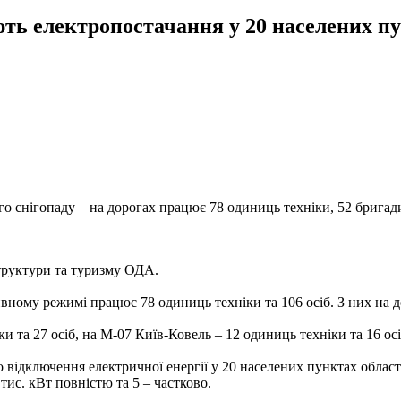
ь електропостачання у 20 населених п
го снігопаду – на дорогах працює 78 одиниць техніки, 52 брига
труктури та туризму ОДА.
ивному режимі працює 78 одиниць техніки та 106 осіб. З них на д
 та 27 осіб, на М-07 Київ-Ковель – 12 одиниць техніки та 16 осі
о відключення електричної енергії у 20 населених пунктах област
тис. кВт повністю та 5 – частково.