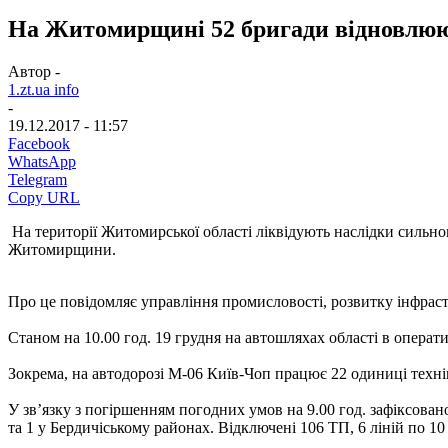
На Житомирщині 52 бригади відновлюют
Автор -
1.zt.ua info
-
19.12.2017 - 11:57
Facebook
WhatsApp
Telegram
Copy URL
На території Житомирської області ліквідують наслідки сильно
Житомирщини.
Про це повідомляє управління промисловості, розвитку інфрас
Станом на 10.00 год. 19 грудня на автошляхах області в операт
Зокрема, на автодорозі М-06 Київ-Чоп працює 22 одиниці техніки
У зв’язку з погіршенням погодних умов на 9.00 год. зафіксован
та 1 у Бердичіському районах. Відключені 106 ТП, 6 ліній по 10 