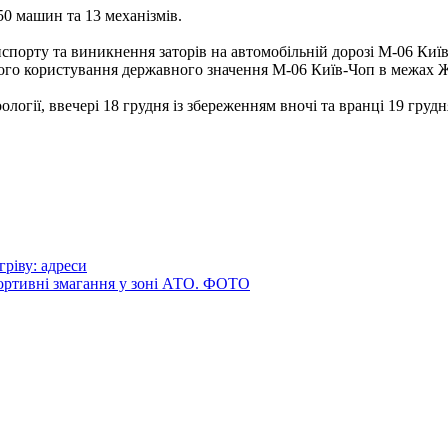
50 машин та 13 механізмів.
нспорту та виникнення заторів на автомобільній дорозі М-06 Ки
ого користування державного значення М-06 Київ-Чоп в межах Жит
логії, ввечері 18 грудня із збереженням вночі та вранці 19 груд
ріву: адреси
портивні змагання у зоні АТО. ФОТО