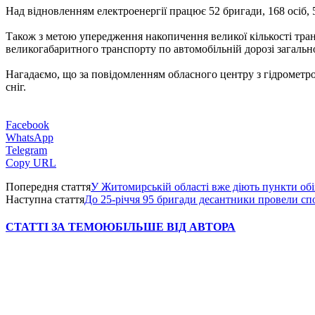
Над відновленням електроенергії працює 52 бригади, 168 осіб, 
Також з метою упередження накопичення великої кількості тра
великогабаритного транспорту по автомобільній дорозі загальн
Нагадаємо, що за повідомленням обласного центру з гідрометроо
сніг.
Facebook
WhatsApp
Telegram
Copy URL
Попередня стаття
У Житомирській області вже діють пункти обіг
Наступна стаття
До 25-річчя 95 бригади десантники провели с
СТАТТІ ЗА ТЕМОЮ
БІЛЬШЕ ВІД АВТОРА