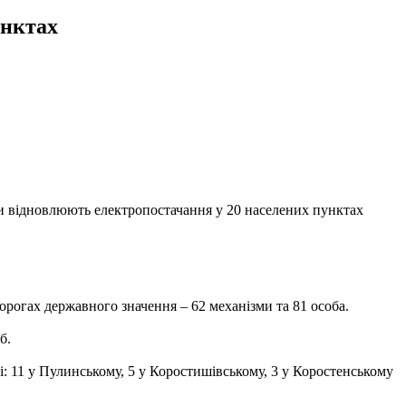
унктах
ди відновлюють електропостачання у 20 населених пунктах
орогах державного значення – 62 механізми та 81 особа.
б.
і: 11 у Пулинському, 5 у Коростишівському, 3 у Коростенському