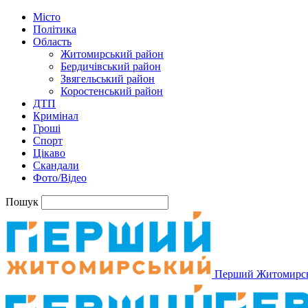
Місто
Політика
Область
Житомирський район
Бердичівський район
Звягельський район
Коростенський район
ДТП
Кримінал
Гроші
Спорт
Цікаво
Скандали
Фото/Відео
Пошук
Перший Житомирс