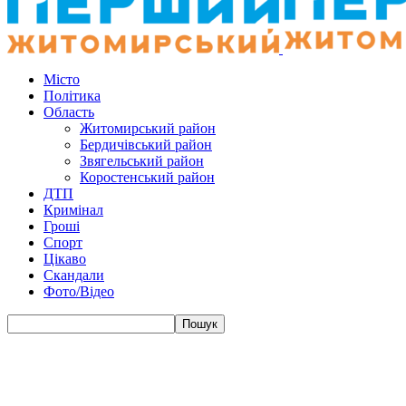
Місто
Політика
Область
Житомирський район
Бердичівський район
Звягельський район
Коростенський район
ДТП
Кримінал
Гроші
Спорт
Цікаво
Скандали
Фото/Відео