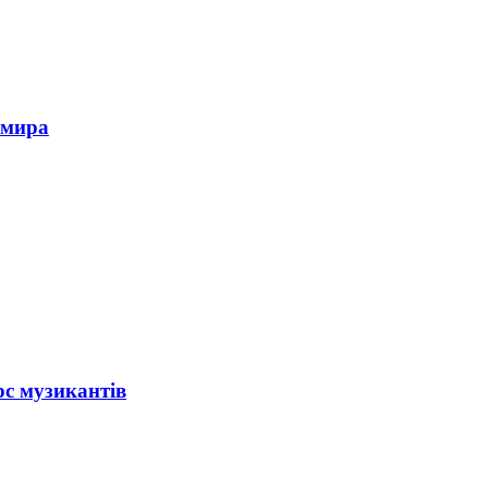
омира
рс музикантів