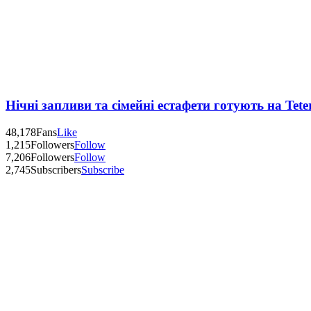
Нічні запливи та сімейні естафети готують на Tete
48,178
Fans
Like
1,215
Followers
Follow
7,206
Followers
Follow
2,745
Subscribers
Subscribe