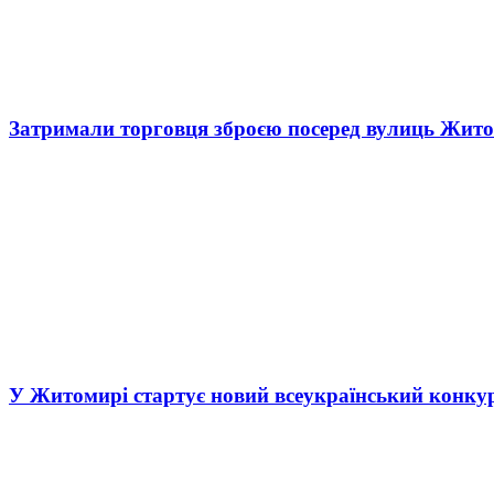
Затримали торговця зброєю посеред вулиць Жит
У Житомирі стартує новий всеукраїнський конку