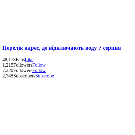
Перелік адрес, де відключають воду 7 серпня
48,178
Fans
Like
1,215
Followers
Follow
7,220
Followers
Follow
2,745
Subscribers
Subscribe