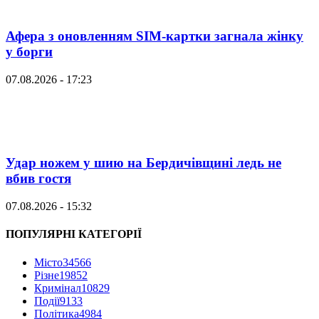
Афера з оновленням SIM-картки загнала жінку
у борги
07.08.2026 - 17:23
Удар ножем у шию на Бердичівщині ледь не
вбив гостя
07.08.2026 - 15:32
ПОПУЛЯРНІ КАТЕГОРІЇ
Місто
34566
Різне
19852
Кримінал
10829
Події
9133
Політика
4984