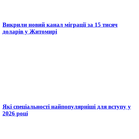
Викрили новий канал міграції за 15 тисяч
доларів у Житомирі
Які спеціальності найпопулярніші для вступу у
2026 році