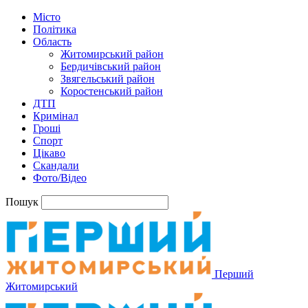
Місто
Політика
Область
Житомирський район
Бердичівський район
Звягельський район
Коростенський район
ДТП
Кримінал
Гроші
Спорт
Цікаво
Скандали
Фото/Відео
Пошук
Перший
Житомирський