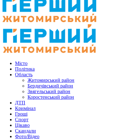
Місто
Політика
Область
Житомирський район
Бердичівський район
Звягельський район
Коростенський район
ДТП
Кримінал
Гроші
Спорт
Цікаво
Скандали
Фото/Відео