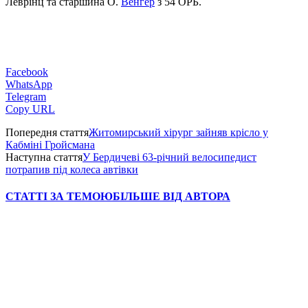
Леврінц та старшина О.
Венгер
з 54 ОРБ.
Facebook
WhatsApp
Telegram
Copy URL
Попередня стаття
Житомирський хірург зайняв крісло у
Кабміні Гройсмана
Наступна стаття
У Бердичеві 63-річний велосипедист
потрапив під колеса автівки
СТАТТІ ЗА ТЕМОЮ
БІЛЬШЕ ВІД АВТОРА