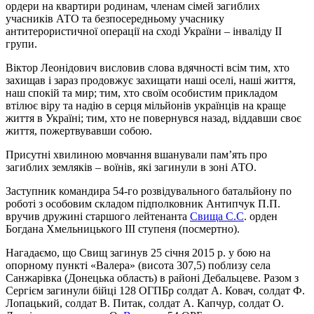
ордери на квартири родинам, членам сімей загиблих
учасників АТО та безпосередньому учаснику
антитерористичної операції на сході України – інваліду ІІ
групи.
Віктор Леонідович висловив слова вдячності всім тим, хто
захищав і зараз продовжує захищати наші оселі, наші життя,
наш спокій та мир; тим, хто своїм особистим прикладом
втілює віру та надію в серця мільйонів українців на краще
життя в Україні; тим, хто не повернувся назад, віддавши своє
життя, пожертвувавши собою.
Присутні хвилиною мовчання вшанували пам’ять про
загиблих земляків – воїнів, які загинули в зоні АТО.
Заступник командира 54-го розвідувального батальйону по
роботі з особовим складом підполковник Антипчук П.П.
вручив дружині старшого лейтенанта
Свища С.С
. орден
Богдана Хмельницького III ступеня (посмертно).
Нагадаємо, що Свищ загинув 25 січня 2015 р. у бою на
опорному пункті «Валера» (висота 307,5) поблизу села
Санжарівка (Донецька область) в районі Дебальцеве. Разом з
Сергієм загинули бійці 128 ОГПБр солдат А. Ковач, солдат Ф.
Лопацький, солдат В. Питак, солдат А. Капчур, солдат О.