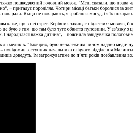
 тяжко пошкоджений головний мозок. "Мені сказали, що права ча
о", – пригадує породілля. Чотири місяці батьки боролися за жит
 їх покарали. Якщо не покарають, я зроблю самосуд, і я їх покара
ням каже, що в неї стрес. Керівник захищає підлеглих: мовляв, бр
но це було з тим, що там було туге обвиття пуповини. У зв’язку з
м. І народилася важка дитина", – пояснила завідувачка пологови
 дії медиків. "Імовірно, було неналежним чином надано медичну 
 – повідомив заступник начальника слідчого відділення Малинсь
иків доведуть, їм загрожуватиме до п’яти років позбавлення вол