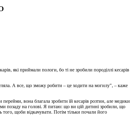
ЕО
рів, які приймали пологи, бо ті не зробили породіллі кесарів
уляла. А все, що зможу робити – це ходити на могилу", – каже
и перейми, вона благала зробити їй кесарів розтин, але медики
оми позаду на голові. Я питаю: що ви цій дитині зробили, що
ь того, щоби відкачувати. Потім тільки почали його