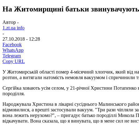
На Житомирщині батьки звинувачують л
Автор -
1.zt.ua info
-
27.10.2018 - 12:28
Facebook
WhatsApp
Telegram
Copy URL
У Житомирській області помер 4-місячний хлопчик, який від нар
розтин, а витягали натомість немовля вакуумом і спричинили 
Сергійка ховають усім селом, у 21-річної Христини Потапенко в
породілля.
Народжувала Христина в лікарні сусіднього Малинського району,
відмовилися, а врешті застосували вакуум. "Три рази чіпляли за
вона лежить нерухомо?", – пригадує батько породіллі Микола П
відкачувати. Вона сказала, що я винувата, що в мене сил не ви