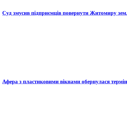
Суд змусив підприємців повернути Житомиру зем
Афера з пластиковими вікнами обернулася термі