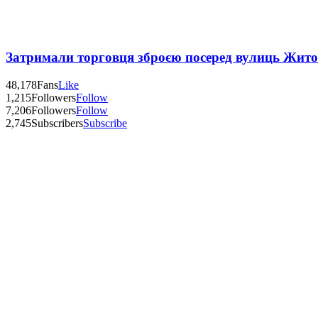
Затримали торговця зброєю посеред вулиць Жит
48,178
Fans
Like
1,215
Followers
Follow
7,206
Followers
Follow
2,745
Subscribers
Subscribe