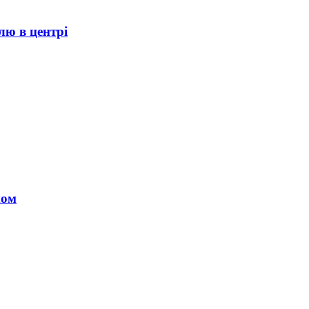
лю в центрі
ном