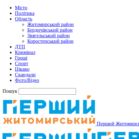
Місто
Політика
Область
Житомирський район
Бердичівський район
Звягельський район
Коростенський район
ДТП
Кримінал
Гроші
Спорт
Цікаво
Скандали
Фото/Відео
Пошук
Перший Житомирс