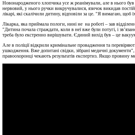
Новонародженого хлопчика усе ж реанімували, але в нього був
нервовий, у нього ручки викручувалися, язичок викидав постійн
лікарі, які скалічили дитину, відповіли за це. "Я вимагаю, щоб
Лікарка, яка приймала пологи, нині не на роботі – зав відділен
"Дитина почала страждати, коли в неї вже були потугі, і зв’яза
треба було екстренно вирішувати. Єдиний вихід був – це вакуу
Але в поліції відкрили кримінальне провадження та перевіряють
ушкодження. Вже допитані свідки, зібрані медичні документи",
правоохоронці чекають результатів експертиз. Якщо провину мед