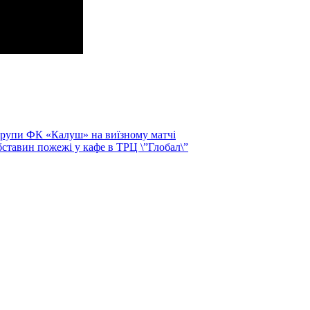
групи ФК «Калуш» на виїзному матчі
бставин пожежі у кафе в ТРЦ \”Глобал\”