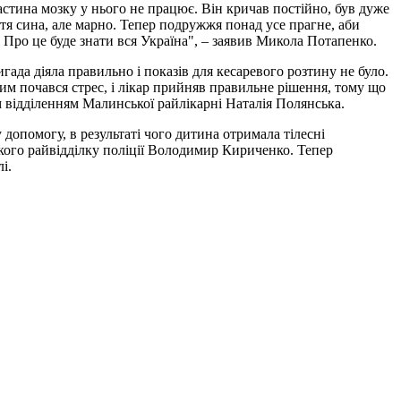
стина мозку у нього не працює. Він кричав постійно, був дуже
тя сина, але марно. Тепер подружжя понад усе прагне, аби
ю. Про це буде знати вся Україна", – заявив Микола Потапенко.
игада діяла правильно і показів для кесаревого розтину не було.
 цим почався стрес, і лікар прийняв правильне рішення, тому що
м відділенням Малинської райлікарні Наталія Полянська.
допомогу, в результаті чого дитина отримала тілесні
кого райвідділку поліції Володимир Кириченко. Тепер
і.