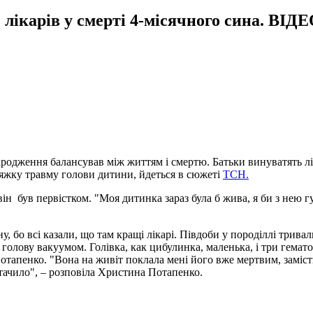
ікарів у смерті 4-місячного сина. ВІД
одження балансував між життям і смертю. Батьки винуватять ліка
тяжку травму голови дитини, йдеться в сюжеті
ТСН.
ін був первістком. "Моя дитинка зараз була б жива, я би з нею г
 бо всі казали, що там кращі лікарі. Півдоби у породіллі тривал
 голову вакуумом. Голівка, как цибулинка, маленька, і три гемат
отапенко. "Вона на живіт поклала мені його вже мертвим, заміст
стачило", – розповіла Христина Потапенко.