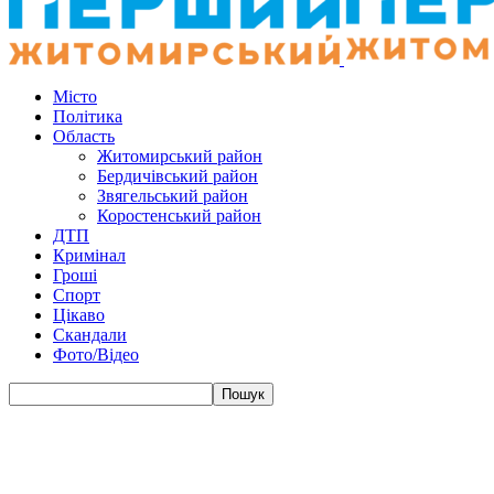
Місто
Політика
Область
Житомирський район
Бердичівський район
Звягельський район
Коростенський район
ДТП
Кримінал
Гроші
Спорт
Цікаво
Скандали
Фото/Відео