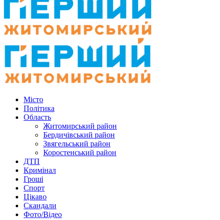
Місто
Політика
Область
Житомирський район
Бердичівський район
Звягельський район
Коростенський район
ДТП
Кримінал
Гроші
Спорт
Цікаво
Скандали
Фото/Відео