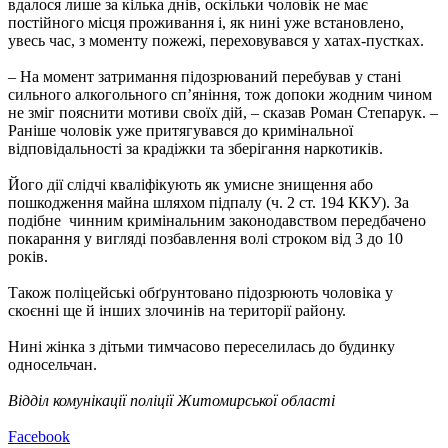
вдалося лише за кілька днів, оскільки чоловік не має
постійного місця проживання і, як нині уже встановлено,
увесь час, з моменту пожежі, переховувався у хатах-пустках.
– На момент затримання підозрюваний перебував у стані
сильного алкогольного сп’яніння, тож допоки жодним чином
не зміг пояснити мотиви своїх дій, – сказав Роман Степарук. –
Раніше чоловік уже притягувався до кримінальної
відповідальності за крадіжки та зберігання наркотиків.
Його дії слідчі кваліфікують як умисне знищення або
пошкодження майна шляхом підпалу (ч. 2 ст. 194 ККУ). За
подібне чинним кримінальним законодавством передбачено
покарання у вигляді позбавлення волі строком від 3 до 10
років.
Також поліцейські обґрунтовано підозрюють чоловіка у
скоєнні ще й інших злочинів на території району.
Нині жінка з дітьми тимчасово переселилась до будинку
односельчан.
Відділ комунікації поліції Житомирської області
Facebook