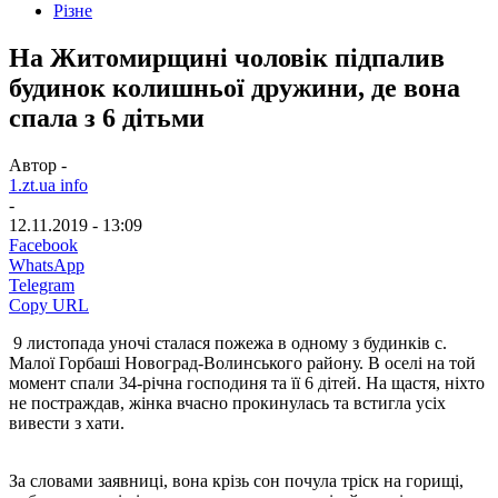
Різне
На Житомирщині чоловік підпалив
будинок колишньої дружини, де вона
спала з 6 дітьми
Автор -
1.zt.ua info
-
12.11.2019 - 13:09
Facebook
WhatsApp
Telegram
Copy URL
9 листопада уночі сталася пожежа в одному з будинків с.
Малої Горбаші Новоград-Волинського району. В оселі на той
момент спали 34-річна господиня та її 6 дітей. На щастя, ніхто
не постраждав, жінка вчасно прокинулась та встигла усіх
вивести з хати.
За словами заявниці, вона крізь сон почула тріск на горищі,