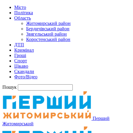
Місто
Політика
Область
Житомирський район
Бердичівський район
Звягельський район
Коростенський район
ДТП
Кримінал
Гроші
Спорт
Цікаво
Скандали
Фото/Відео
Пошук
Перший
Житомирський