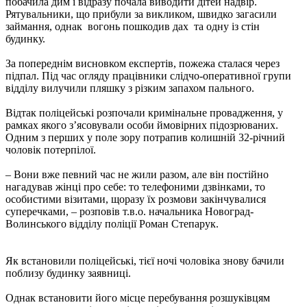
побачила дим і відразу почала виводити дітей надвір.
Рятувальники, що прибули за викликом, швидко загасили
займання, однак вогонь пошкодив дах та одну із стін
будинку.
За попереднім висновком експертів, пожежа сталася через
підпал. Під час огляду працівники слідчо-оперативної групи
відділу вилучили пляшку з різким запахом пального.
Відтак поліцейські розпочали кримінальне провадження, у
рамках якого з’ясовували особи ймовірних підозрюваних.
Одним з перших у поле зору потрапив колишній 32-річний
чоловік потерпілої.
– Вони вже певний час не жили разом, але він постійно
нагадував жінці про себе: то телефоними дзвінками, то
особистими візитами, щоразу їх розмови закінчувалися
суперечками, – розповів т.в.о. начальника Новоград-
Волинського відділу поліції Роман Степарук.
Як встановили поліцейські, тієї ночі чоловіка знову бачили
поблизу будинку заявниці.
Однак встановити його місце перебування розшуківцям