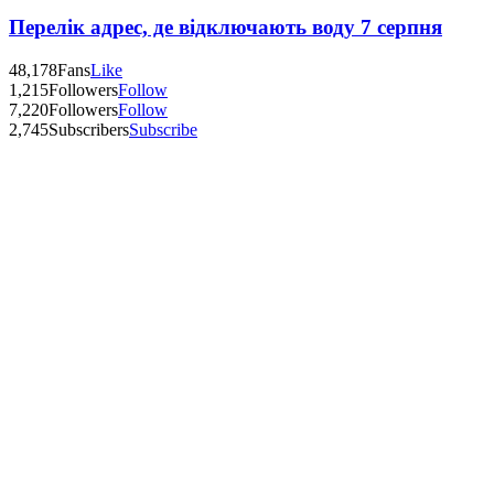
Перелік адрес, де відключають воду 7 серпня
48,178
Fans
Like
1,215
Followers
Follow
7,220
Followers
Follow
2,745
Subscribers
Subscribe