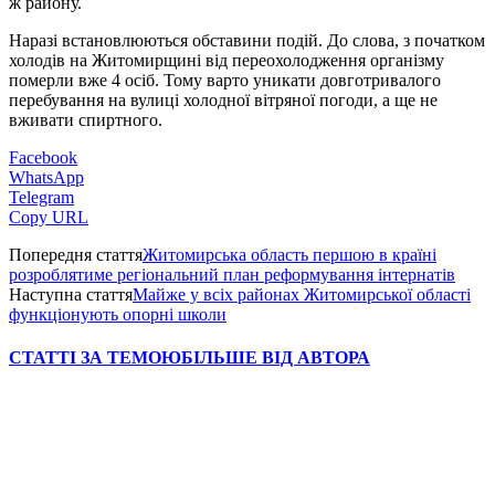
ж району.
Наразі встановлюються обставини подій. До слова, з початком
холодів на Житомирщині від переохолодження організму
померли вже 4 осіб. Тому варто уникати довготривалого
перебування на вулиці холодної вітряної погоди, а ще не
вживати спиртного.
Facebook
WhatsApp
Telegram
Copy URL
Попередня стаття
Житомирська область першою в країні
розроблятиме регіональний план реформування інтернатів
Наступна стаття
Майже у всіх районах Житомирської області
функціонують опорні школи
СТАТТІ ЗА ТЕМОЮ
БІЛЬШЕ ВІД АВТОРА