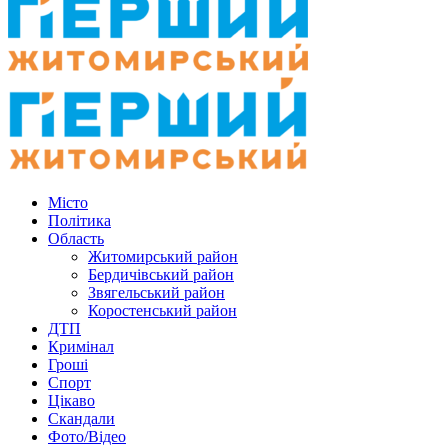
Місто
Політика
Область
Житомирський район
Бердичівський район
Звягельський район
Коростенський район
ДТП
Кримінал
Гроші
Спорт
Цікаво
Скандали
Фото/Відео