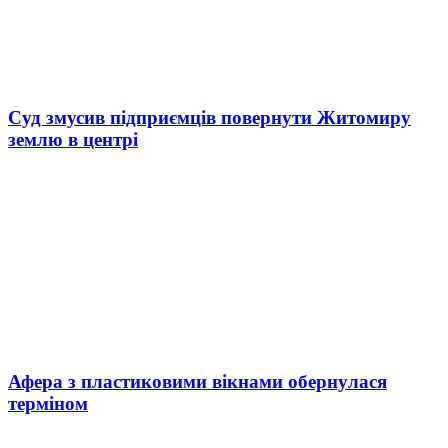
Суд змусив підприємців повернути Житомиру
землю в центрі
Афера з пластиковими вікнами обернулася
терміном