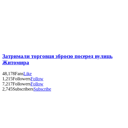
Затримали торговця зброєю посеред вулиць
Житомира
48,178
Fans
Like
1,215
Followers
Follow
7,217
Followers
Follow
2,745
Subscribers
Subscribe