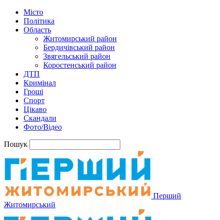
Місто
Політика
Область
Житомирський район
Бердичівський район
Звягельський район
Коростенський район
ДТП
Кримінал
Гроші
Спорт
Цікаво
Скандали
Фото/Відео
Пошук
Перший
Житомирський