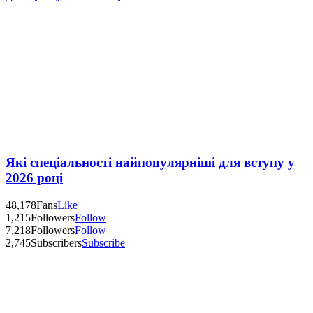
Які спеціальності найпопулярніші для вступу у
2026 році
48,178
Fans
Like
1,215
Followers
Follow
7,218
Followers
Follow
2,745
Subscribers
Subscribe