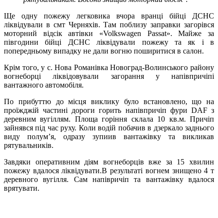
Ще одну пожежу легковика вчора вранці бійці ДСНС
ліквідували в смт Черняхів. Там поблизу заправки загорівся
моторний відсік автівки «Volkswagen Passat». Майже за
півгодини бійці ДСНС ліквідували пожежу та як і в
попередньому випадку не дали вогню поширитися в салон.
Крім того, у с. Нова Романівка Новоград-Волинського району
вогнеборці ліквідовували загорання у напівпричіпі
вантажного автомобіля.
По прибуттю до місця виклику було встановлено, що на
проїжджій частині дороги горить напівпричіп фури DAF з
деревним вугіллям. Площа горіння склала 10 кв.м. Причіп
зайнявся під час руху. Коли водій побачив в дзеркало заднього
виду полум’я, одразу зупиив вантажівку та викликав
рятувальників.
Завдяки оперативним діям вогнеборців вже за 15 хвилин
пожежу вдалося ліквідувати.
В результаті вогнем знищено 4 т
деревного вугілля. Сам напівричіп та вантажівку вдалося
врятувати.