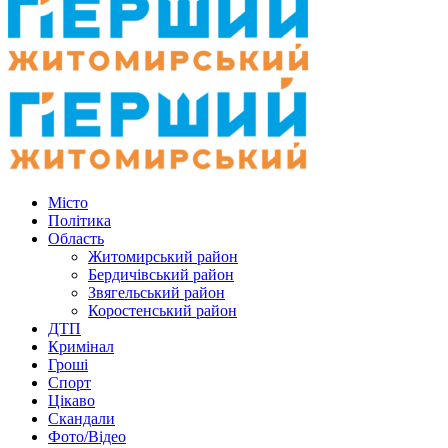
Місто
Політика
Область
Житомирський район
Бердичівський район
Звягельський район
Коростенський район
ДТП
Кримінал
Гроші
Спорт
Цікаво
Скандали
Фото/Відео