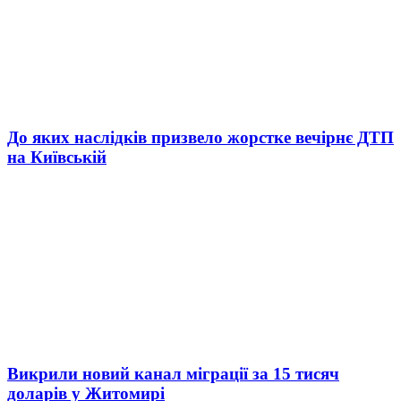
До яких наслідків призвело жорстке вечірнє ДТП
на Київській
Викрили новий канал міграції за 15 тисяч
доларів у Житомирі