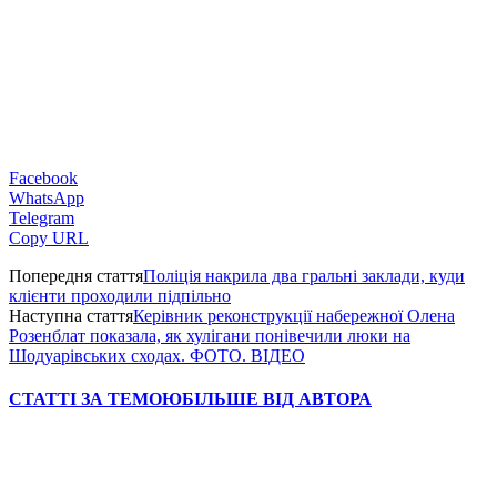
Facebook
WhatsApp
Telegram
Copy URL
Попередня стаття
Поліція накрила два гральні заклади, куди
клієнти проходили підпільно
Наступна стаття
Керівник реконструкції набережної Олена
Розенблат показала, як хулігани понівечили люки на
Шодуарівських сходах. ФОТО. ВІДЕО
СТАТТІ ЗА ТЕМОЮ
БІЛЬШЕ ВІД АВТОРА