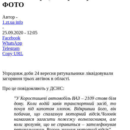
ФОТО
Автор -
1.zt.ua info
-
25.09.2020 - 12:05
Facebook
WhatsApp
Telegram
Copy URL
Упродовж доби 24 вересня рятувальники ліквідовували
загоряння трьох автівок в області.
Про це повідомляють у ДСНС:
"У Коростишеві а
втомобіль ВАЗ
–
2109 стояв біля
дому. Коли водій завів транспортний засіб, то
почув під капотом хлопок. Відкривши
його
, він
побачив, що спалахнув моторний відсік.
Чоловік
намагався загасити пожежу вогнегасником
,
але
коли зрозумів, що не справиться – зателефонував
рятувальникам
. Вогонь знищив моторний відсік".