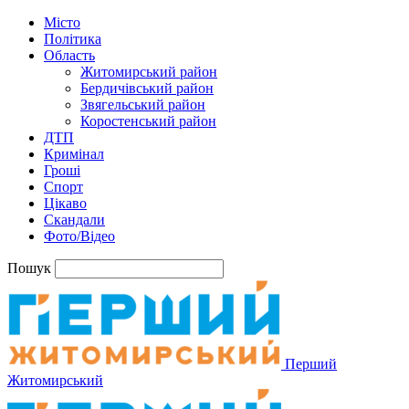
Місто
Політика
Область
Житомирський район
Бердичівський район
Звягельський район
Коростенський район
ДТП
Кримінал
Гроші
Спорт
Цікаво
Скандали
Фото/Відео
Пошук
Перший
Житомирський