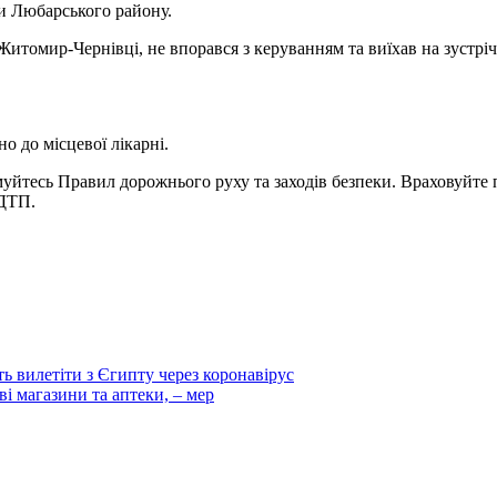
ки Любарського району.
итомир-Чернівці, не впорався з керуванням та виїхав на зустріч
о до місцевої лікарні.
имуйтесь Правил дорожнього руху та заходів безпеки. Враховуйте
 ДТП.
ь вилетіти з Єгипту через коронавірус
і магазини та аптеки, – мер