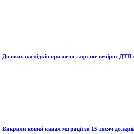
До яких наслідків призвело жорстке вечірнє ДТП 
Викрили новий канал міграції за 15 тисяч доларі