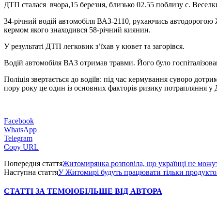
ДТП сталася вчора,15 березня, близько 02.55 поблизу с. Весел
34-річний водій автомобіля ВАЗ-2110, рухаючись автодорогою Ж
кермом якого знаходився 58-річний киянин.
У результаті ДТП легковик з’їхав у кювет та загорівся.
Водій автомобіля ВАЗ отримав травми. Його було госпіталізован
Поліція звертається до водіїв: під час кермування суворо дотр
пору року це один із основних факторів ризику потрапляння у
Facebook
WhatsApp
Telegram
Copy URL
Попередня стаття
Житомирянка розповіла, що українці не можут
Наступна стаття
У Житомирі будуть працювати тільки продуктов
СТАТТІ ЗА ТЕМОЮ
БІЛЬШЕ ВІД АВТОРА