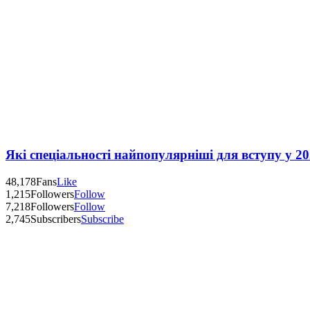
Які спеціальності найпопулярніші для вступу у 20
48,178
Fans
Like
1,215
Followers
Follow
7,218
Followers
Follow
2,745
Subscribers
Subscribe