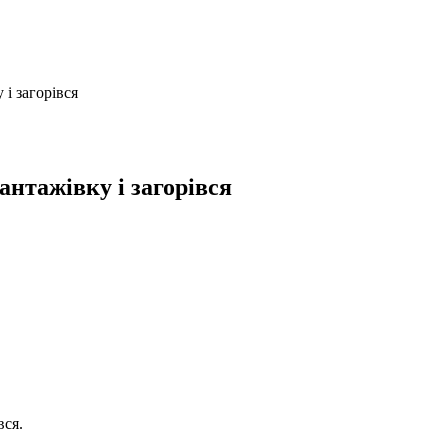
і загорівся
нтажівку і загорівся
вся.