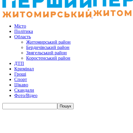
Місто
Політика
Область
Житомирський район
Бердичівський район
Звягельський район
Коростенський район
ДТП
Кримінал
Гроші
Спорт
Цікаво
Скандали
Фото/Відео