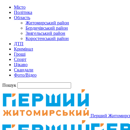
Місто
Політика
Область
Житомирський район
Бердичівський район
Звягельський район
Коростенський район
ДТП
Кримінал
Гроші
Спорт
Цікаво
Скандали
Фото/Відео
Пошук
Перший Житомирс