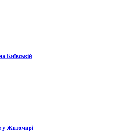
на Київській
в у Житомирі