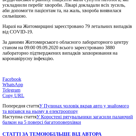
ускладнили перебіг хвороби. Лікарі докладали всіх зусиль,
аби допомогти пацієнтам та, на жаль, хвороба виявилася
сильнішою.
Наразі на Житомирщині зареєстровано 79 летальних випадків
від COVID-19.
За даними Житомирського обласного лабораторного центру
станом на 09:00 09.09.2020 всього зареєстровано 3880
лабораторно підтверджених випадків захворювання на
коронавірусну інфекцію.
Facebook
WhatsApp
Telegram
Copy URL
Попередня стаття
У Пулинах чоловік вкрав авто у знайомого
та врізався на ньому в електроопору
Наступна стаття
У Коростені рятувальники загасили палаючий
балкон на 5 поверсі багатоповерхівки
СТАТТІ ЗА ТЕМОЮ
БІЛЬШЕ ВІД АВТОРА