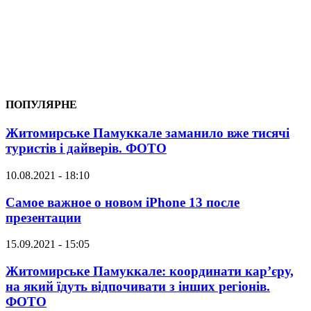
ПОПУЛЯРНЕ
Житомирське Памуккале заманило вже тисячі
туристів і дайверів. ФОТО
10.08.2021 - 18:10
Самое важное о новом iPhone 13 после
презентации
15.09.2021 - 15:05
Житомирське Памуккале: координати кар’єру,
на який їдуть відпочивати з інших регіонів.
ФОТО