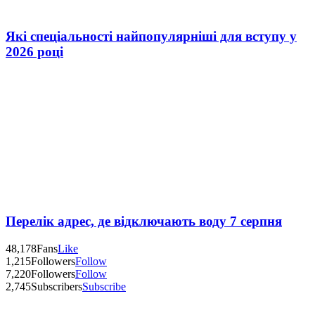
Які спеціальності найпопулярніші для вступу у
2026 році
Перелік адрес, де відключають воду 7 серпня
48,178
Fans
Like
1,215
Followers
Follow
7,220
Followers
Follow
2,745
Subscribers
Subscribe