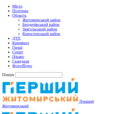
Місто
Політика
Область
Житомирський район
Бердичівський район
Звягельський район
Коростенський район
ДТП
Кримінал
Гроші
Спорт
Цікаво
Скандали
Фото/Відео
Пошук
Перший
Житомирський