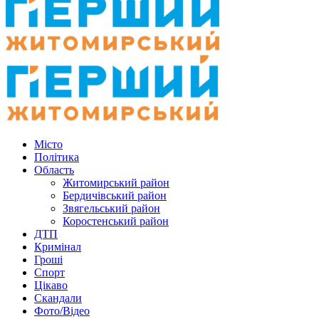
Місто
Політика
Область
Житомирський район
Бердичівський район
Звягельський район
Коростенський район
ДТП
Кримінал
Гроші
Спорт
Цікаво
Скандали
Фото/Відео