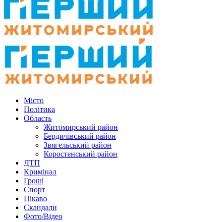
Місто
Політика
Область
Житомирський район
Бердичівський район
Звягельський район
Коростенський район
ДТП
Кримінал
Гроші
Спорт
Цікаво
Скандали
Фото/Відео