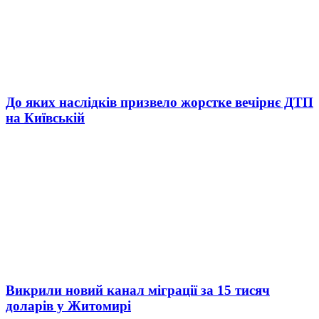
До яких наслідків призвело жорстке вечірнє ДТП
на Київській
Викрили новий канал міграції за 15 тисяч
доларів у Житомирі