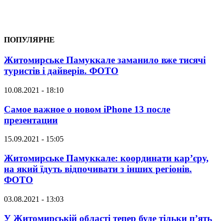
ПОПУЛЯРНЕ
Житомирське Памуккале заманило вже тисячі
туристів і дайверів. ФОТО
10.08.2021 - 18:10
Самое важное о новом iPhone 13 после
презентации
15.09.2021 - 15:05
Житомирське Памуккале: координати кар’єру,
на який їдуть відпочивати з інших регіонів.
ФОТО
03.08.2021 - 13:03
У Житомирській області тепер буде тільки п’ять