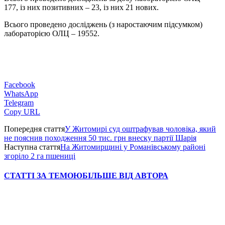
177, із них позитивних – 23, із них 21 нових.
Всього проведено досліджень (з наростаючим підсумком)
лабораторією ОЛЦ – 19552.
Facebook
WhatsApp
Telegram
Copy URL
Попередня стаття
У Житомирі суд оштрафував чоловіка, який
не пояснив походження 50 тис. грн внеску партії Шарія
Наступна стаття
На Житомирщині у Романівському районі
згоріло 2 га пшениці
СТАТТІ ЗА ТЕМОЮ
БІЛЬШЕ ВІД АВТОРА