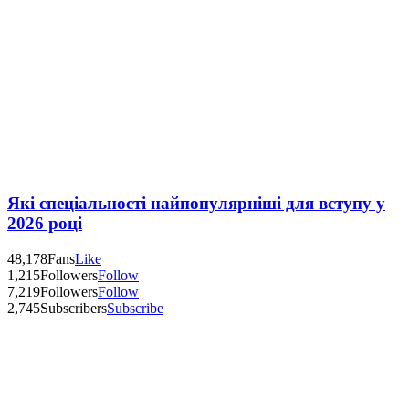
Які спеціальності найпопулярніші для вступу у
2026 році
48,178
Fans
Like
1,215
Followers
Follow
7,219
Followers
Follow
2,745
Subscribers
Subscribe