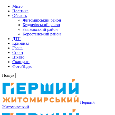
Місто
Політика
Область
Житомирський район
Бердичівський район
Звягельський район
Коростенський район
ДТП
Кримінал
Гроші
Спорт
Цікаво
Скандали
Фото/Відео
Пошук
Перший
Житомирський