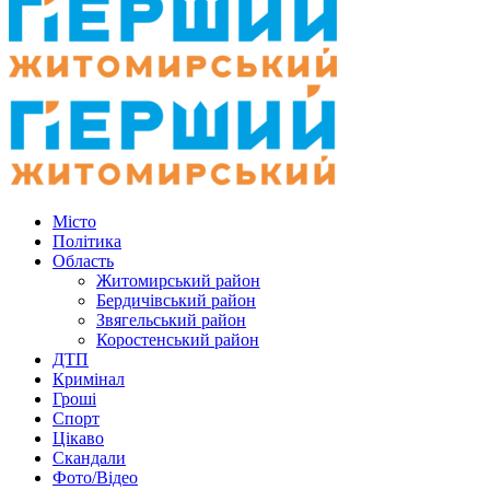
Місто
Політика
Область
Житомирський район
Бердичівський район
Звягельський район
Коростенський район
ДТП
Кримінал
Гроші
Спорт
Цікаво
Скандали
Фото/Відео