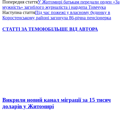
Попередня стаття
У Житомирі батькам передали орден «За
мужність» загиблого журналіста і нардепа Тимчука
Наступна стаття
Під час пожежі у власному будинку в
Коростенському районі загинула 86-річна пенсіонерка
СТАТТІ ЗА ТЕМОЮ
БІЛЬШЕ ВІД АВТОРА
Викрили новий канал міграції за 15 тисяч
доларів у Житомирі