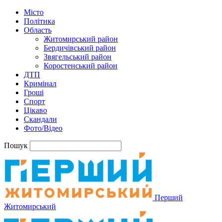
Місто
Політика
Область
Житомирський район
Бердичівський район
Звягельський район
Коростенський район
ДТП
Кримінал
Гроші
Спорт
Цікаво
Скандали
Фото/Відео
Пошук
Перший
Житомирський