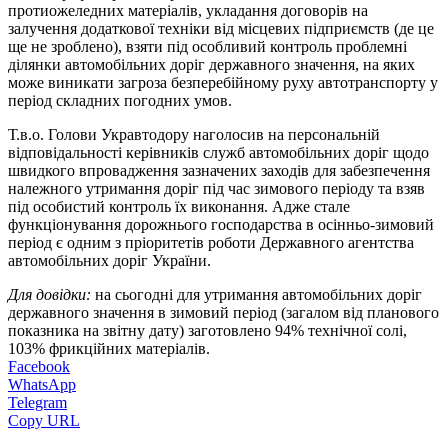
протиожеледних матеріалів, укладання договорів на
залучення додаткової техніки від місцевих підприємств (де це
ще не зроблено), взяти під особливий контроль проблемні
ділянки автомобільних доріг державного значення, на яких
може виникати загроза безперебійному руху автотранспорту у
період складних погодних умов.
Т.в.о. Голови Укравтодору наголосив на персональній
відповідальності керівників служб автомобільних доріг щодо
швидкого впровадження зазначених заходів для забезпечення
належного утримання доріг під час зимового періоду та взяв
під особистий контроль їх виконання. Адже стале
функціонування дорожнього господарства в осінньо-зимовий
період є одним з пріоритетів роботи Державного агентства
автомобільних доріг України.
Для довідки:
на сьогодні для утримання автомобільних доріг
державного значення в зимовий період (загалом від планового
показника на звітну дату) заготовлено 94% технічної солі,
103% фрикційних матеріалів.
Facebook
WhatsApp
Telegram
Copy URL