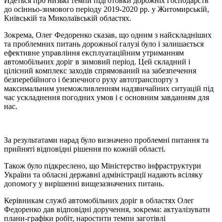
Йдеться про низькі темпи підготовки дорожніх господарств
до осінньо-зимового періоду 2019-2020 рр. у Житомирській,
Київській та Миколаївській областях.
Зокрема, Олег Федоренко сказав, що одним з найскладніших
та проблемних питань дорожньої галузі було і залишається
ефективне управління експлуатаційним утриманням
автомобільних доріг в зимовий період. Цей складний і
цілісний комплекс заходів спрямований на забезпечення
безперебійного і безпечного руху автотранспорту з
максимальним унеможливленням надзвичайних ситуацій під
час ускладнення погодних умов і є основним завданням для
нас.
За результатами нарад було визначено проблемні питання та
прийняті відповідні рішення по кожній області.
Також було підкреслено, що Міністерство інфраструктури
України та обласні державні адміністрації надають всіляку
допомогу у вирішенні вищезазначених питань.
Керівникам служб автомобільних доріг в областях Олег
Федоренко дав відповідні доручення, зокрема: актуалізувати
плани-графіки робіт, наростити темпи заготівлі