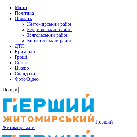
Місто
Політика
Область
Житомирський район
Бердичівський район
Звягельський район
Коростенський район
ДТП
Кримінал
Гроші
Спорт
Цікаво
Скандали
Фото/Відео
Пошук
Перший
Житомирський