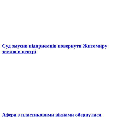
Суд змусив підприємців повернути Житомиру
землю в центрі
Афера з пластиковими вікнами обернулася