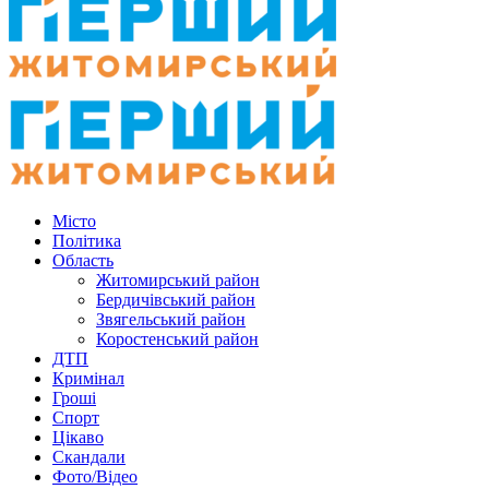
Місто
Політика
Область
Житомирський район
Бердичівський район
Звягельський район
Коростенський район
ДТП
Кримінал
Гроші
Спорт
Цікаво
Скандали
Фото/Відео