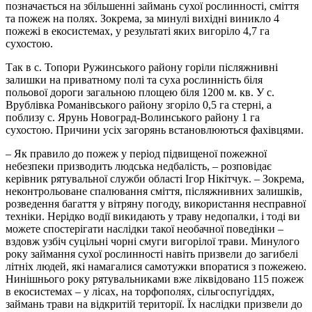
позначається на збільшенні займань сухої рослинності, сміття
та пожеж на полях. Зокрема, за минулі вихідні виникло 4
пожежі в екосистемах, у результаті яких вигоріло 4,7 га
сухостою.
Так в с. Топори Ружинського району горіли післяжнивні
залишки на приватному полі та суха рослинність біля
польової дороги загальною площею біля 1200 м. кв. У с.
Врублівка Романівського району згоріло 0,5 га стерні, а
поблизу с. Ярунь Новоград-Волинського району 1 га
сухостою. Причини усіх загорянь встановлюються фахівцями.
– Як правило до пожеж у період підвищеної пожежної
небезпеки призводить людська недбалість, – розповідає
керівник рятувальної служби області Ігор Нікітчук. – Зокрема,
неконтрольоване спалювання сміття, післяжнивних залишків,
розведення багаття у вітряну погоду, використання несправної
техніки. Нерідко водії викидають у траву недопалки, і тоді ви
можете спостерігати наслідки такої необачної поведінки –
вздовж узбіч суцільні чорні смуги вигорілої трави. Минулого
року займання сухої рослинності навіть призвели до загибелі
літніх людей, які намагалися самотужки впоратися з пожежею.
Нинішнього року рятувальниками вже ліквідовано 115 пожеж
в екосистемах – у лісах, на торфополях, сільгоспугіддях,
займань трави на відкритій території. Їх наслідки призвели до