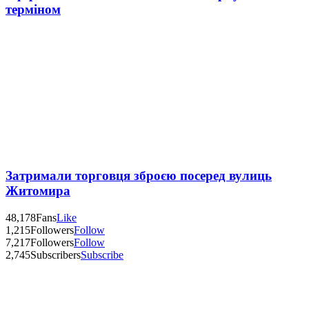
терміном
Затримали торговця зброєю посеред вулиць
Житомира
48,178
Fans
Like
1,215
Followers
Follow
7,217
Followers
Follow
2,745
Subscribers
Subscribe