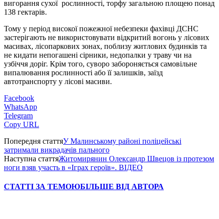
вигорання сухої рослинності, торфу загальною площею понад
138 гектарів.
Тому у період високої пожежної небезпеки фахівці ДСНС
застерігають не використовувати відкритий вогонь у лісових
масивах, лісопаркових зонах, поблизу житлових будинків та
не кидати непогашені сірники, недопалки у траву чи на
узбіччя доріг. Крім того, суворо забороняється самовільне
випалювання рослинності або її залишків, заїзд
автотранспорту у лісові масиви.
Facebook
WhatsApp
Telegram
Copy URL
Попередня стаття
У Малинському районі поліцейські
затримали викрадачів пального
Наступна стаття
Житомирянин Олександр Швецов із протезом
ноги взяв участь в «Іграх героїв». ВІДЕО
СТАТТІ ЗА ТЕМОЮ
БІЛЬШЕ ВІД АВТОРА