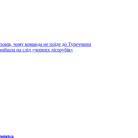
овів, чому команда не поїде до Туреччини
вийшла на слід «чорних лісорубів»
омира