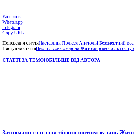
Facebook
WhatsApp
Telegram
Copy URL
Попередня стаття
Наставник Полісся Анатолій Безсмертний розп
Наступна стаття
Вночі лісова охорона Житомирського лісгоспу 
СТАТТІ ЗА ТЕМОЮ
БІЛЬШЕ ВІД АВТОРА
Затримали торговця зброєю посеред вулиць Жит