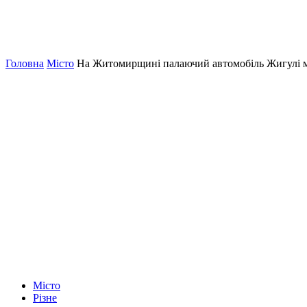
Головна
Місто
На Житомирщині палаючий автомобіль Жигулі м
Місто
Різне