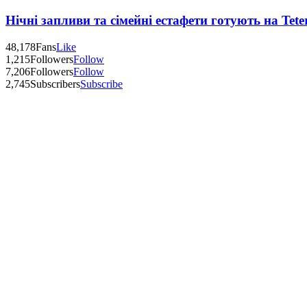
Нічні запливи та сімейні естафети готують на Tete
48,178
Fans
Like
1,215
Followers
Follow
7,206
Followers
Follow
2,745
Subscribers
Subscribe