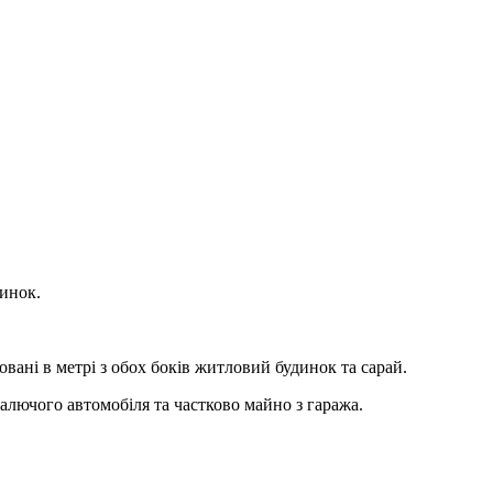
динок.
вані в метрі з обох боків житловий будинок та сарай.
палючого автомобіля та частково майно з гаража.