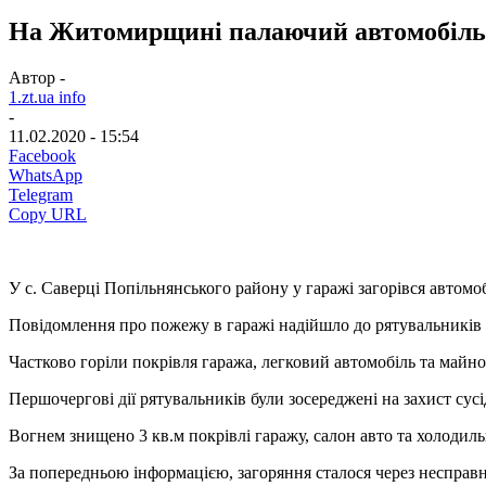
На Житомирщині палаючий автомобіль 
Автор -
1.zt.ua info
-
11.02.2020 - 15:54
Facebook
WhatsApp
Telegram
Copy URL
У с. Саверці Попільнянського району у гаражі загорівся авто
Повідомлення про пожежу в гаражі надійшло до рятувальників 1
Частково горіли покрівля гаража, легковий автомобіль та майно
Першочергові дії рятувальників були зосереджені на захист сусі
Вогнем знищено 3 кв.м покрівлі гаражу, салон авто та холодил
За попередньою інформацією, загоряння сталося через несправн