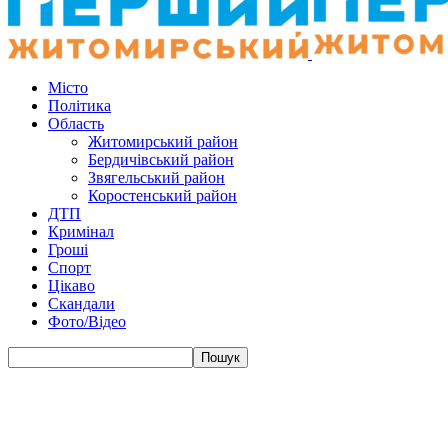
Місто
Політика
Область
Житомирський район
Бердичівський район
Звягельський район
Коростенський район
ДТП
Кримінал
Гроші
Спорт
Цікаво
Скандали
Фото/Відео