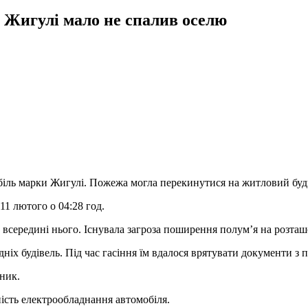
Жигулі мало не спалив оселю
мобіль марки Жигулі. Пожежа могла перекинутися на житловий бу
1 лютого о 04:28 год.
 всередині нього. Існувала загроза поширення полум’я на розташо
дніх будівель. Під час гасіння їм вдалося врятувати документи з 
ьник.
ість електрообладнання автомобіля.