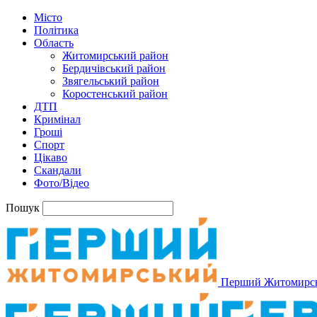
Місто
Політика
Область
Житомирський район
Бердичівський район
Звягельський район
Коростенський район
ДТП
Кримінал
Гроші
Спорт
Цікаво
Скандали
Фото/Відео
Пошук
Перший Житомирс