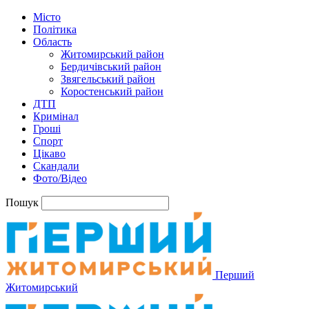
Місто
Політика
Область
Житомирський район
Бердичівський район
Звягельський район
Коростенський район
ДТП
Кримінал
Гроші
Спорт
Цікаво
Скандали
Фото/Відео
Пошук
Перший
Житомирський