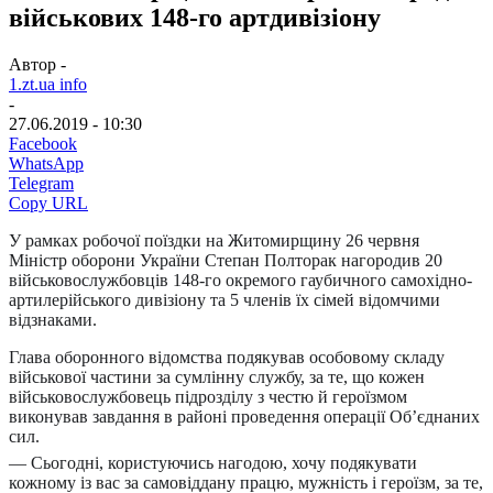
військових 148-го артдивізіону
Автор -
1.zt.ua info
-
27.06.2019 - 10:30
Facebook
WhatsApp
Telegram
Copy URL
У рамках робочої поїздки на Житомирщину 26 червня
Міністр оборони України Степан Полторак нагородив 20
військовослужбовців 148-го окремого гаубичного самохідно-
артилерійського дивізіону та 5 членів їх сімей відомчими
відзнаками.
Глава оборонного відомства подякував особовому складу
військової частини за сумлінну службу, за те, що кожен
військовослужбовець підрозділу з честю й героїзмом
виконував завдання в районі проведення операції Об’єднаних
сил.
— Сьогодні, користуючись нагодою, хочу подякувати
кожному із вас за самовіддану працю, мужність і героїзм, за те,