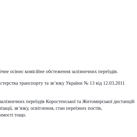
чне осіннє комісійне обстеження залізничних переїздів.
стерства транспорту та зв’язку України № 13 від 12.03.2011
алізничних переїздів Коростенської та Житомирської дистанцій
зації, зв’язку, освітлення, стан переїзних постів,
димості тощо.