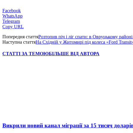
Facebook
WhatsApp
Telegram
Copy URL
Попередня стаття
Розтопив піч і ліг спати: в Овруцькому район
Наступна стаття
На Східній у Житомирі під колеса «Ford Transi
СТАТТІ ЗА ТЕМОЮ
БІЛЬШЕ ВІД АВТОРА
Викрили новий канал міграції за 15 тисяч доларі