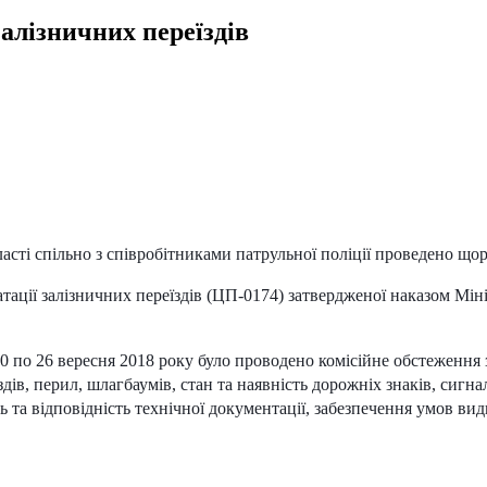
лізничних переїздів
ті спільно з співробітниками патрульної поліції проведено щорі
тації залізничних переїздів (ЦП-0174) затвердженої наказом Міні
20 по 26 вересня 2018 року було проводено комісійне
обстеження з
дів, перил, шлагбаумів, стан та наявність дорожніх знаків, сигналі
 та відповідність технічної документації, забезпечення умов ви