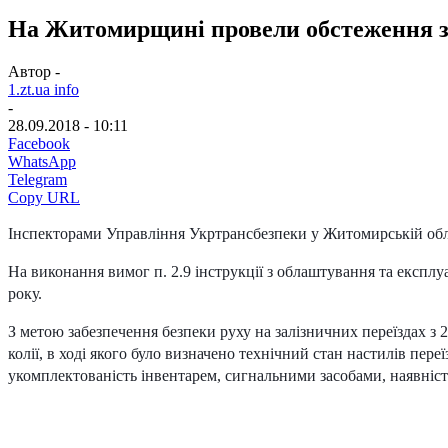
На Житомирщині провели обстеження за
Автор -
1.zt.ua info
-
28.09.2018 - 10:11
Facebook
WhatsApp
Telegram
Copy URL
Інспекторами Управління Укртрансбезпеки у Житомирській облас
На виконання вимог п. 2.9 інструкції з облаштування та експлуа
року.
З метою забезпечення безпеки руху на залізничних переїздах з 
колії, в ході якого було визначено технічний стан настилів переїз
укомплектованість інвентарем, сигнальними засобами, наявність