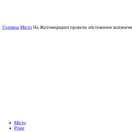
Головна
Місто
На Житомирщині провели обстеження залізнични
Місто
Різне