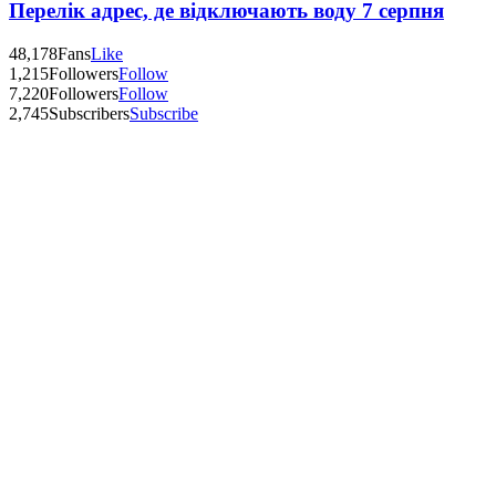
Перелік адрес, де відключають воду 7 серпня
48,178
Fans
Like
1,215
Followers
Follow
7,220
Followers
Follow
2,745
Subscribers
Subscribe