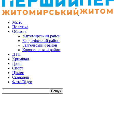
Місто
Політика
Область
Житомирський район
Бердичівський район
Звягельський район
Коростенський район
ДТП
Кримінал
Гроші
Спорт
Цікаво
Скандали
Фото/Відео