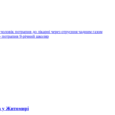
і чоловік потрапив до лікарні через отруєння чадним газом
t» потрапив 9-річний школяр
в у Житомирі