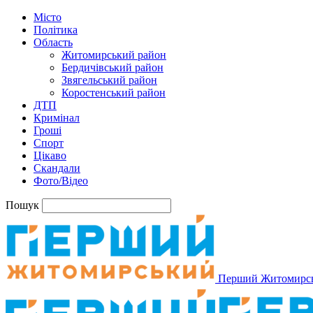
Місто
Політика
Область
Житомирський район
Бердичівський район
Звягельський район
Коростенський район
ДТП
Кримінал
Гроші
Спорт
Цікаво
Скандали
Фото/Відео
Пошук
Перший Житомирс