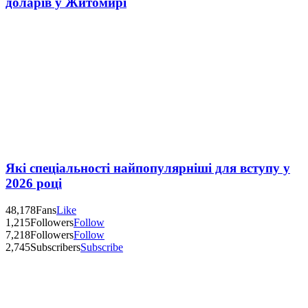
доларів у Житомирі
Які спеціальності найпопулярніші для вступу у
2026 році
48,178
Fans
Like
1,215
Followers
Follow
7,218
Followers
Follow
2,745
Subscribers
Subscribe