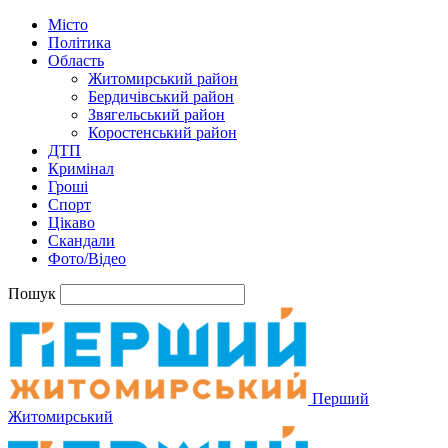
Місто
Політика
Область
Житомирський район
Бердичівський район
Звягельський район
Коростенський район
ДТП
Кримінал
Гроші
Спорт
Цікаво
Скандали
Фото/Відео
Пошук
Перший
Житомирський