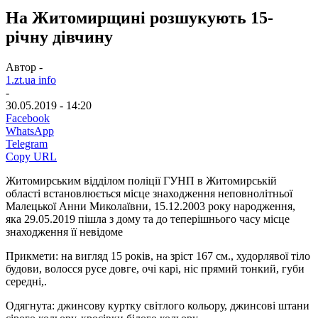
На Житомирщині розшукують 15-
річну дівчину
Автор -
1.zt.ua info
-
30.05.2019 - 14:20
Facebook
WhatsApp
Telegram
Copy URL
Житомирським відділом поліції ГУНП в Житомирській
області встановлюється місце знаходження неповнолітньої
Малецької Анни Миколаївни, 15.12.2003 року народження,
яка 29.05.2019 пішла з дому та до теперішнього часу місце
знаходження її невідоме
Прикмети: на вигляд 15 років, на зріст 167 см., худорлявої тіло
будови, волосся русе довге, очі карі, ніс прямий тонкий, губи
середні,.
Одягнута: джинсову куртку світлого кольору, джинсові штани