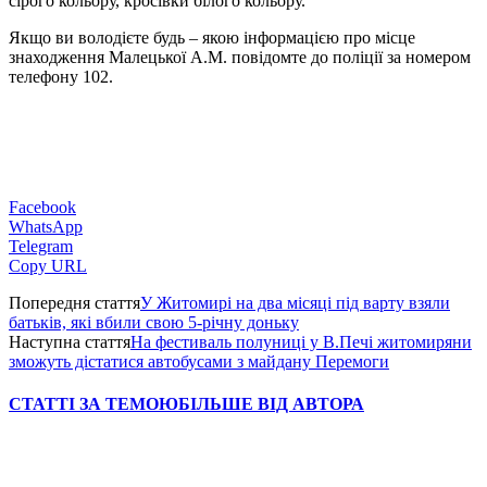
сірого кольору, кросівки білого кольору.
Якщо ви володієте будь – якою інформацією про місце
знаходження Малецької А.М. повідомте до поліції за номером
телефону 102.
Facebook
WhatsApp
Telegram
Copy URL
Попередня стаття
У Житомирі на два місяці під варту взяли
батьків, які вбили свою 5-річну доньку
Наступна стаття
На фестиваль полуниці у В.Печі житомиряни
зможуть дістатися автобусами з майдану Перемоги
СТАТТІ ЗА ТЕМОЮ
БІЛЬШЕ ВІД АВТОРА