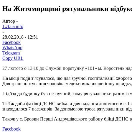
На Житомирщині рятувальники відбукси
Автор -
1.zt.ua info
-
28.02.2018 - 12:51
Facebook
WhatsApp
Telegram
Copy URL
27 лютого о 13:10 до Служби порятунку «101» м. Коростень на
На місці події з’ясувалося, що для зручної госпіталізації хворо
Для транспортування чоловіка медики викликали іншу швидку, я
Під’їзд до будинку був незручний, тому рятувальники разом і
Тієї ж доби фахівці ДСНС виїхали для надання допомоги в с. І
знаходилося 7 пасажирів. За допомогою троса рятувальники відб
Також у с. Бровки Перші Андрушівського району бійці ДСНС вив
Facebook