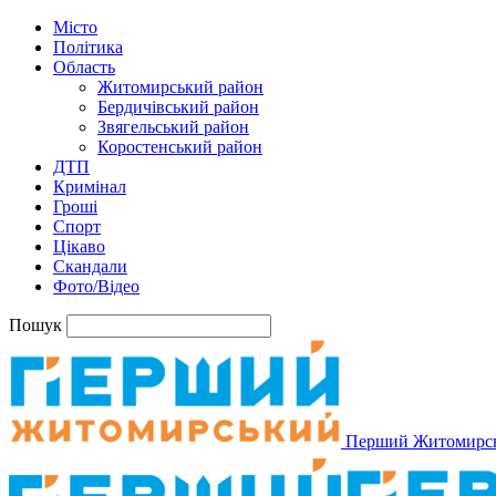
Місто
Політика
Область
Житомирський район
Бердичівський район
Звягельський район
Коростенський район
ДТП
Кримінал
Гроші
Спорт
Цікаво
Скандали
Фото/Відео
Пошук
Перший Житомирс