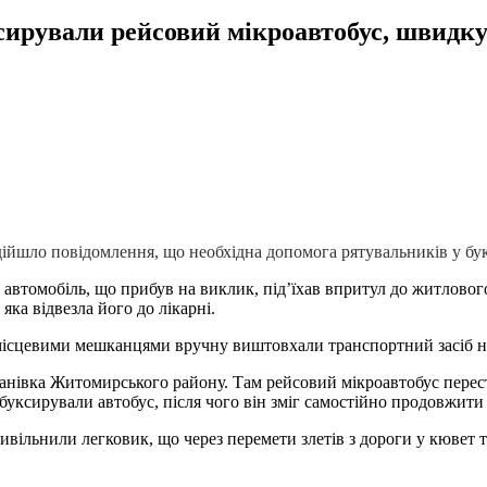
рували рейсовий мікроавтобус, швидку
дійшло повідомлення, що необхідна допомога рятувальників у бу
го автомобіль, що прибув на виклик, під’їхав впритул до житловог
ка відвезла його до лікарні.
з місцевими мешканцями вручну виштовхали транспортний засіб н
ванівка Житомирського району. Там рейсовий мікроавтобус перест
уксирували автобус, після чого він зміг самостійно продовжити 
ільнили легковик, що через перемети злетів з дороги у кювет т