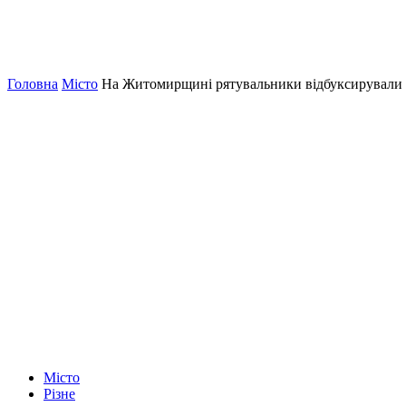
Головна
Місто
На Житомирщині рятувальники відбуксирували р
Місто
Різне