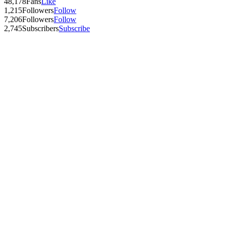
48,178
Fans
Like
1,215
Followers
Follow
7,206
Followers
Follow
2,745
Subscribers
Subscribe