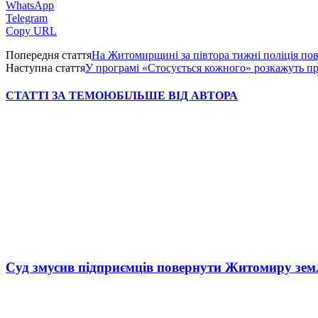
WhatsApp
Telegram
Copy URL
Попередня стаття
На Житомирщині за півтора тижні поліція по
Наступна стаття
У програмі «Стосується кожного» розкажуть п
СТАТТІ ЗА ТЕМОЮ
БІЛЬШЕ ВІД АВТОРА
Суд змусив підприємців повернути Житомиру зем