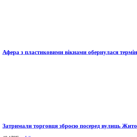
Афера з пластиковими вікнами обернулася термі
Затримали торговця зброєю посеред вулиць Жит