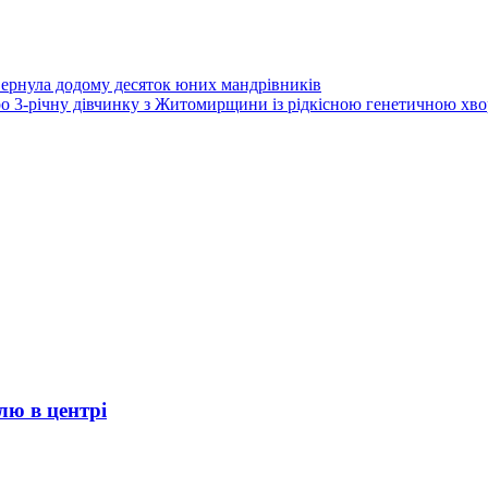
вернула додому десяток юних мандрівників
ро 3-річну дівчинку з Житомирщини із рідкісною генетичною хв
лю в центрі