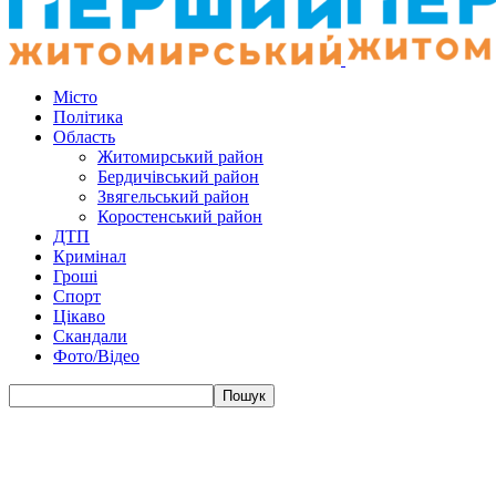
Місто
Політика
Область
Житомирський район
Бердичівський район
Звягельський район
Коростенський район
ДТП
Кримінал
Гроші
Спорт
Цікаво
Скандали
Фото/Відео