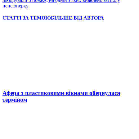
ліквідували 5 пожеж, на одній з яких виявлено загиблу
пенсіонерку
СТАТТІ ЗА ТЕМОЮ
БІЛЬШЕ ВІД АВТОРА
Афера з пластиковими вікнами обернулася
терміном