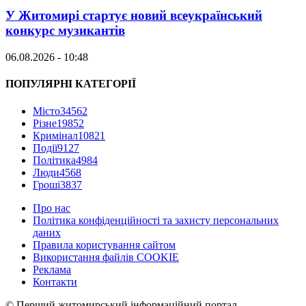
У Житомирі стартує новий всеукраїнський
конкурс музикантів
06.08.2026 - 10:48
ПОПУЛЯРНІ КАТЕГОРІЇ
Місто
34562
Різне
19852
Кримінал
10821
Події
9127
Політика
4984
Люди
4568
Гроші
3837
Про нас
Політика конфіденційності та захисту персональних
даних
Правила користування сайтом
Використання файлів COOKIE
Реклама
Контакти
© Перший житомирський інформаційний портал