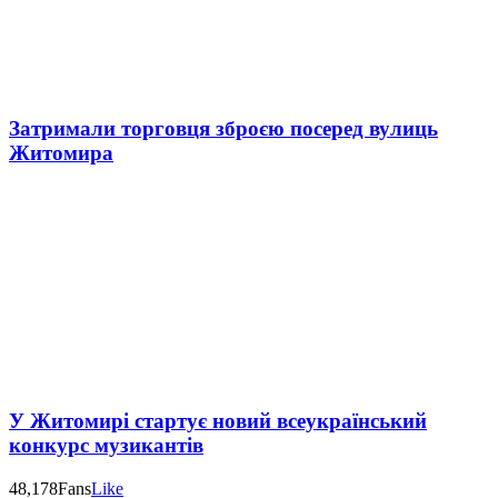
Затримали торговця зброєю посеред вулиць
Житомира
У Житомирі стартує новий всеукраїнський
конкурс музикантів
48,178
Fans
Like