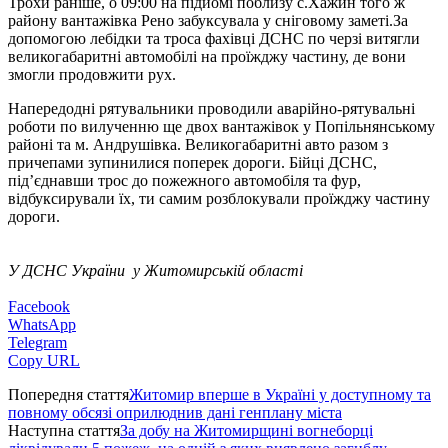
Трохи раніше, о 09:00 на підйомі поблизу с.Хажин того ж
району вантажівка Рено забуксувала у сніговому заметі.За
допомогою лебідки та троса фахівці ДСНС по черзі витягли
великогабаритні автомобілі на проїжджу частину, де вони
змогли продовжити рух.
Напередодні рятувальники проводили аварійно-рятувальні
роботи по вилученню ще двох вантажівок у Попільнянському
районі та м. Андрушівка. Великогабаритні авто разом з
причепами зупинилися поперек дороги. Бійці ДСНС,
під’єднавши трос до пожежного автомобіля та фур,
відбуксирували їх, ти самим розблокували проїжджу частину
дороги.
У ДСНС України у Житомирській області
Facebook
WhatsApp
Telegram
Copy URL
Попередня стаття
Житомир вперше в Україні у доступному та
повному обсязі оприлюднив дані генплану міста
Наступна стаття
За добу на Житомирщині вогнеборці