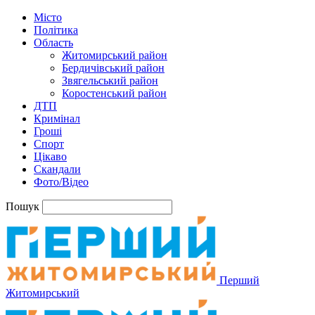
Місто
Політика
Область
Житомирський район
Бердичівський район
Звягельський район
Коростенський район
ДТП
Кримінал
Гроші
Спорт
Цікаво
Скандали
Фото/Відео
Пошук
Перший
Житомирський