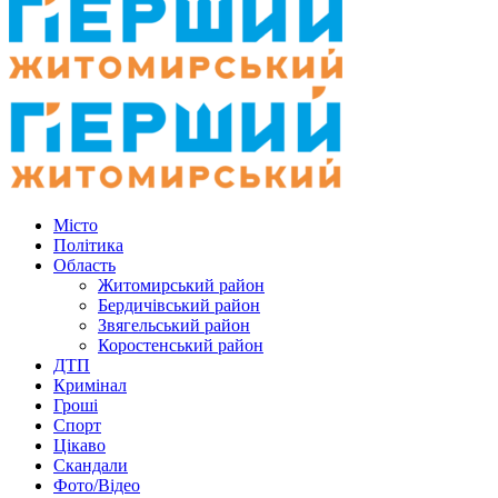
Місто
Політика
Область
Житомирський район
Бердичівський район
Звягельський район
Коростенський район
ДТП
Кримінал
Гроші
Спорт
Цікаво
Скандали
Фото/Відео