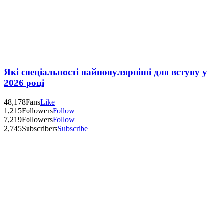
Які спеціальності найпопулярніші для вступу у
2026 році
48,178
Fans
Like
1,215
Followers
Follow
7,219
Followers
Follow
2,745
Subscribers
Subscribe