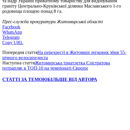
та надр України приватному товариству для видобування
граніту Центрально-Круківської ділянки Маславського 1-го
родовища площею понад 8 га.
Прес-служба прокуратури Житомирської області
Facebook
WhatsApp
Telegram
Copy URL
Попередня стаття
На перехресті в Житомирі легковик збив 55-
річного велосипедиста
Наступна стаття
Житомирська триатлетка Єлістратова
потрапляє в ТОП-10 на чемпіонаті Європи
СТАТТІ ЗА ТЕМОЮ
БІЛЬШЕ ВІД АВТОРА