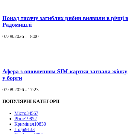
Понад тисячу загиблих рибин виявили в річці в
Радомишлі
07.08.2026 - 18:00
Афера з оновленням SIM-картки загнала жінку
у борги
07.08.2026 - 17:23
ПОПУЛЯРНІ КАТЕГОРІЇ
Місто
34567
Різне
19852
Кримінал
10830
Події
9133