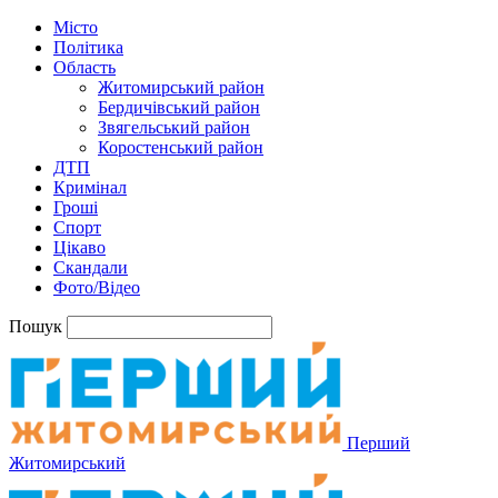
Місто
Політика
Область
Житомирський район
Бердичівський район
Звягельський район
Коростенський район
ДТП
Кримінал
Гроші
Спорт
Цікаво
Скандали
Фото/Відео
Пошук
Перший
Житомирський