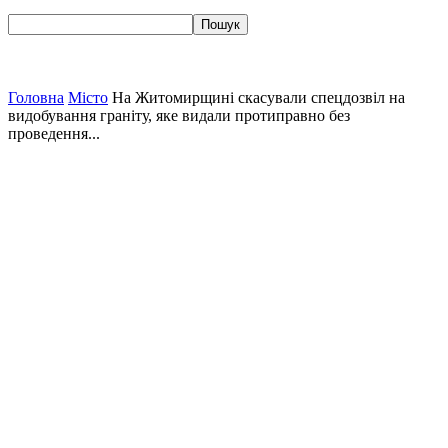
Головна
Місто
На Житомирщині скасували спецдозвіл на
видобування граніту, яке видали протиправно без
проведення...