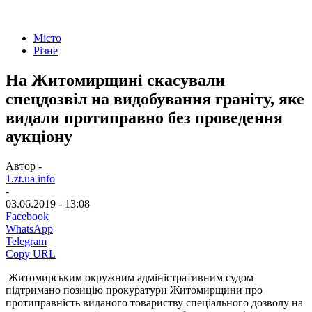
Місто
Різне
На Житомирщині скасували
спецдозвіл на видобування граніту, яке
видали протиправно без проведення
аукціону
Автор -
1.zt.ua info
-
03.06.2019 - 13:08
Facebook
WhatsApp
Telegram
Copy URL
Житомирським окружним адміністративним судом
підтримано позицію прокуратури Житомирщини про
протиправність виданого товариству спеціального дозволу на