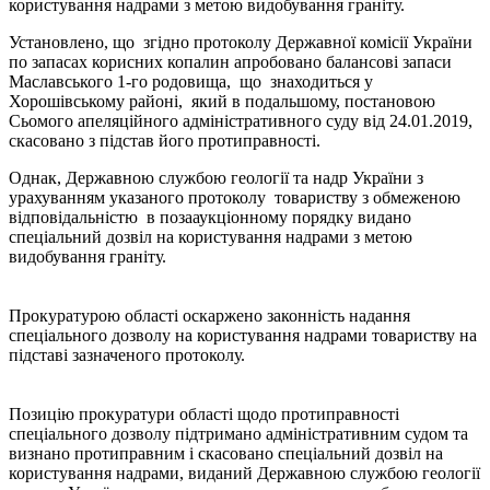
користування надрами з метою видобування граніту.
Установлено, що згідно протоколу Державної комісії України
по запасах корисних копалин апробовано балансові запаси
Маславського 1-го родовища, що знаходиться у
Хорошівському районі, який в подальшому, постановою
Сьомого апеляційного адміністративного суду від 24.01.2019,
скасовано з підстав його протиправності.
Однак, Державною службою геології та надр України з
урахуванням указаного протоколу товариству з обмеженою
відповідальністю в позааукціонному порядку видано
спеціальний дозвіл на користування надрами з метою
видобування граніту.
Прокуратурою області оскаржено законність надання
спеціального дозволу на користування надрами товариству на
підставі зазначеного протоколу.
Позицію прокуратури області щодо протиправності
спеціального дозволу підтримано адміністративним судом та
визнано протиправним і скасовано спеціальний дозвіл на
користування надрами, виданий Державною службою геології