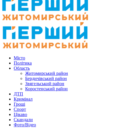
Місто
Політика
Область
Житомирський район
Бердичівський район
Звягельський район
Коростенський район
ДТП
Кримінал
Гроші
Спорт
Цікаво
Скандали
Фото/Відео