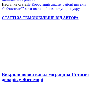
півмільйона гривень
Наступна стаття
В Коростишівському районі цигани
\”обчистили\” хати потенційних покупців цукру
СТАТТІ ЗА ТЕМОЮ
БІЛЬШЕ ВІД АВТОРА
Викрили новий канал міграції за 15 тисяч
доларів у Житомирі