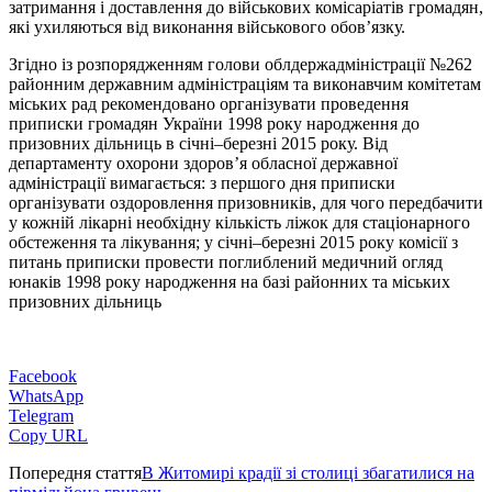
затримання і доставлення до військових комісаріатів громадян,
які ухиляються від виконання військового обов’язку.
Згідно із розпорядженням голови облдержадміністрації №262
районним державним адміністраціям та виконавчим комітетам
міських рад рекомендовано організувати проведення
приписки громадян України 1998 року народження до
призовних дільниць в січні–березні 2015 року. Від
департаменту охорони здоров’я обласної державної
адміністрації вимагається: з першого дня приписки
організувати оздоровлення призовників, для чого передбачити
у кожній лікарні необхідну кількість ліжок для стаціонарного
обстеження та лікування; у січні–березні 2015 року комісії з
питань приписки провести поглиблений медичний огляд
юнаків 1998 року народження на базі районних та міських
призовних дільниць
Facebook
WhatsApp
Telegram
Copy URL
Попередня стаття
В Житомирі крадії зі столиці збагатилися на