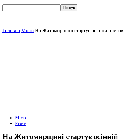
Головна
Місто
На Житомирщині стартує осінній призов
Місто
Різне
На Житомирщині стартує осінній