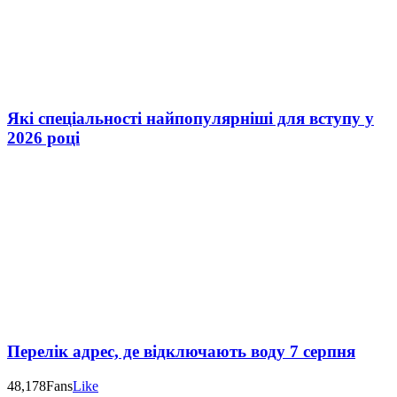
Які спеціальності найпопулярніші для вступу у
2026 році
Перелік адрес, де відключають воду 7 серпня
48,178
Fans
Like