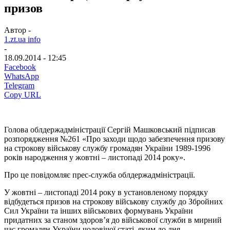
призов
Автор -
1.zt.ua info
-
18.09.2014 - 12:45
Facebook
WhatsApp
Telegram
Copy URL
Голова облдержадміністрації Сергій Машковський підписав
розпорядження №261 «Про заходи щодо забезпечення призову
на строкову військову службу громадян України 1989-1996
років народження у жовтні – листопаді 2014 року».
Про це повідомляє прес-служба облдержадміністрації.
У жовтні – листопаді 2014 року в установленому порядку
відбудеться призов на строкову військову службу до Збройних
Сил України та інших військових формувань України
придатних за станом здоров’я до військової служби в мирний
час громадян України чоловічої статі, яким до дня