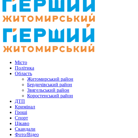
Місто
Політика
Область
Житомирський район
Бердичівський район
Звягельський район
Коростенський район
ДТП
Кримінал
Гроші
Спорт
Цікаво
Скандали
Фото/Відео