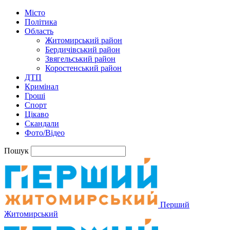
Місто
Політика
Область
Житомирський район
Бердичівський район
Звягельський район
Коростенський район
ДТП
Кримінал
Гроші
Спорт
Цікаво
Скандали
Фото/Відео
Пошук
Перший
Житомирський