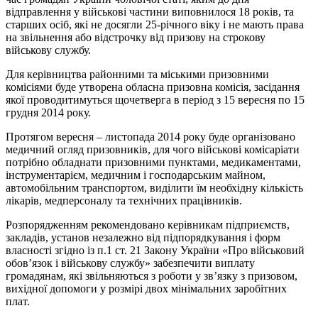
відправлення у військові частини виповнилося 18 років, та
старших осіб, які не досягли 25-річного віку і не мають права
на звільнення або відстрочку від призову на строкову
військову службу.
Для керівництва районними та міськими призовними
комісіями буде утворена обласна призовна комісія, засідання
якої проводитимуться щочетверга в період з 15 вересня по 15
грудня 2014 року.
Протягом вересня – листопада 2014 року буде організовано
медичний огляд призовників, для чого військові комісаріати
потрібно обладнати призовними пунктами, медикаментами,
інструментарієм, медичним і господарським майном,
автомобільним транспортом, виділити їм необхідну кількість
лікарів, медперсоналу та технічних працівників.
Розпорядженням рекомендовано керівникам підприємств,
закладів, установ незалежно від підпорядкування і форм
власності згідно із п.1 ст. 21 Закону України «Про військовий
обов’язок і військову службу» забезпечити виплату
громадянам, які звільняються з роботи у зв’язку з призовом,
вихідної допомоги у розмірі двох мінімальних заробітних
плат.