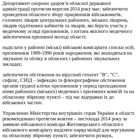
Департамент охорони здоров’я обласної державної
адміністрації протягом вересня 2014 року має: забезпечити
проведення обласного збору працівників військкоматів,
головних лікарів центральних районних, міських лікарень,
лікарів підліткових кабінетів та лікарів, які беруть участь у
медичному огляді призовників, з питань якісного медичного
забезпечення призовної молоді області;
надіслати у районні (міські) військові комісаріати списки осіб,
призовників 1989-1996 років народження, які знаходяться на
лікуванні та обліку в обласних і районних лікувальних
закладах;
забезпечити обстеження на вірусний гепатит "В", "С",
сифіліс, СНІД – інфекцію та флюорографічне обстеження
органів грудної клітки призовників у період проходження
ними районних (міських) медичних і призовних комісій та на
обласному збірному пункті – під час відправки їх до
військових частин.
Управлінню Міністерства внутрішніх справ України в області
рекомендовано протягом жовтня – листопада 2014 року за
заявкою військового комісара Житомирського обласного
військового комісаріату виділяти наряд міліції для чергування
на обласному збірному пункті; забезпечити розшук,