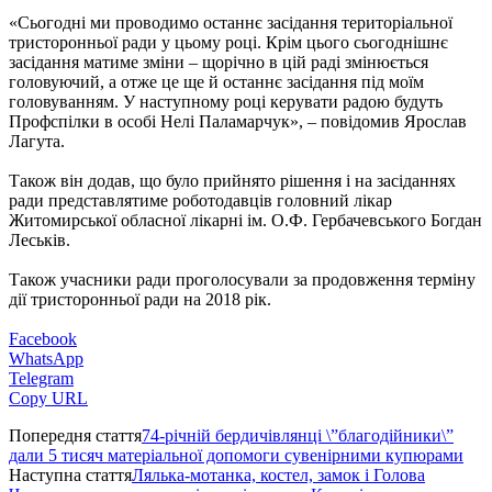
«Сьогодні ми проводимо останнє засідання територіальної
тристоронньої ради у цьому році. Крім цього сьогоднішнє
засідання матиме зміни – щорічно в цій раді змінюється
головуючий, а отже це ще й останнє засідання під моїм
головуванням. У наступному році керувати радою будуть
Профспілки в особі Нелі Паламарчук», – повідомив Ярослав
Лагута.
Також він додав, що було прийнято рішення і на засіданнях
ради представлятиме роботодавців головний лікар
Житомирської обласної лікарні ім. О.Ф. Гербачевського Богдан
Леськів.
Також учасники ради проголосували за продовження терміну
дії тристоронньої ради на 2018 рік.
Facebook
WhatsApp
Telegram
Copy URL
Попередня стаття
74-річній бердичівлянці \”благодійники\”
дали 5 тисяч матеріальної допомоги сувенірними купюрами
Наступна стаття
Лялька-мотанка, костел, замок і Голова