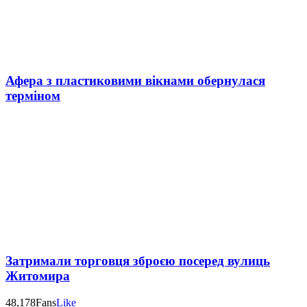
Афера з пластиковими вікнами обернулася
терміном
Затримали торговця зброєю посеред вулиць
Житомира
48,178
Fans
Like