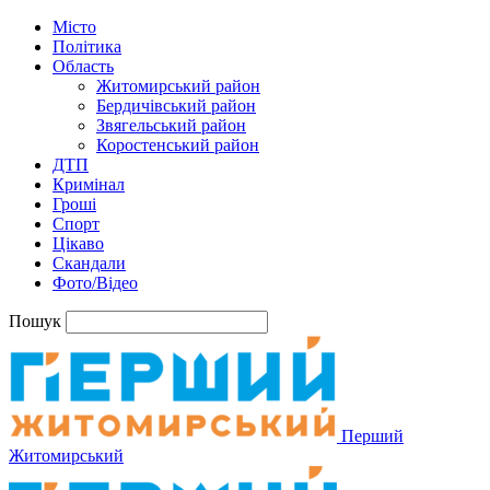
Місто
Політика
Область
Житомирський район
Бердичівський район
Звягельський район
Коростенський район
ДТП
Кримінал
Гроші
Спорт
Цікаво
Скандали
Фото/Відео
Пошук
Перший
Житомирський