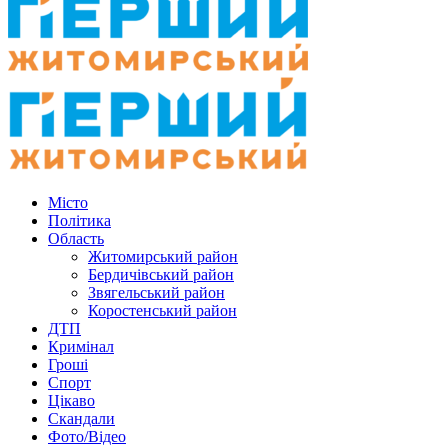
Місто
Політика
Область
Житомирський район
Бердичівський район
Звягельський район
Коростенський район
ДТП
Кримінал
Гроші
Спорт
Цікаво
Скандали
Фото/Відео