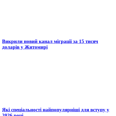
Викрили новий канал міграції за 15 тисяч
доларів у Житомирі
Які спеціальності найпопулярніші для вступу у
2026 році