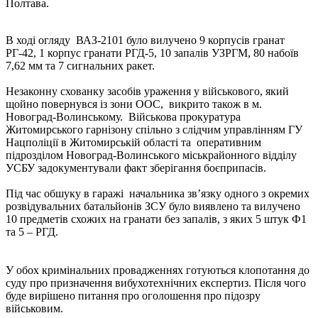
Полтава.
В ході огляду ВАЗ-2101 було вилучено 9 корпусів гранат
РГ-42, 1 корпус гранати РГД-5, 10 запалів УЗРГМ, 80 набоїв
7,62 мм та 7 сигнальних ракет.
Незаконну схованку засобів ураження у військового, який
щойно повернувся із зони ООС, викрито також в м.
Новоград-Волинському. Військова прокуратура
Житомирського гарнізону спільно з слідчим управлінням ГУ
Нацполіції в Житомирській області та оперативним
підрозділом Новоград-Волинського міськрайонного відділу
УСБУ задокументували факт зберігання боєприпасів.
Під час обшуку в гаражі начальника зв’язку одного з окремих
розвідувальних батальйонів ЗСУ було виявлено та вилучено
10 предметів схожих на гранати без запалів, з яких 5 штук Ф1
та 5 – РГД.
У обох кримінальних провадженнях готуються клопотання до
суду про призначення вибухотехнічних експертиз. Після чого
буде вирішено питання про оголошення про підозру
військовим.