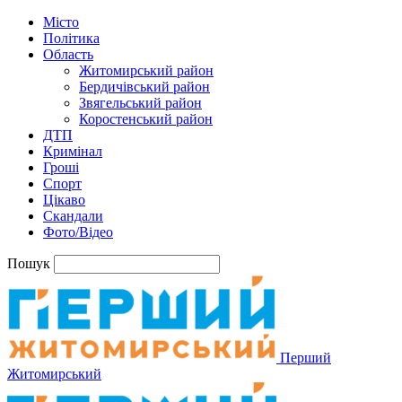
Місто
Політика
Область
Житомирський район
Бердичівський район
Звягельський район
Коростенський район
ДТП
Кримінал
Гроші
Спорт
Цікаво
Скандали
Фото/Відео
Пошук
Перший
Житомирський