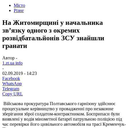
Місто
Різне
На Житомирщині у начальника
зв’язку одного з окремих
розвідбатальйонів ЗСУ знайшли
гранати
Автор -
1.zt.ua info
-
02.09.2019 - 14:23
Facebook
WhatsApp
Telegram
Copy URL
Військова прокуратура Полтавського гарнізону здійснює
процесуальне керівництво у провадженні про незаконне
зберігання зброї солдатом-контрактником. Боєприпаси були
виявлені у водія мінометної батареї патрульною поліцією під
час перевірки його цивільного автомобіля на трасі Кременчук-