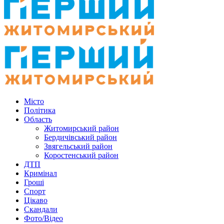
Місто
Політика
Область
Житомирський район
Бердичівський район
Звягельський район
Коростенський район
ДТП
Кримінал
Гроші
Спорт
Цікаво
Скандали
Фото/Відео