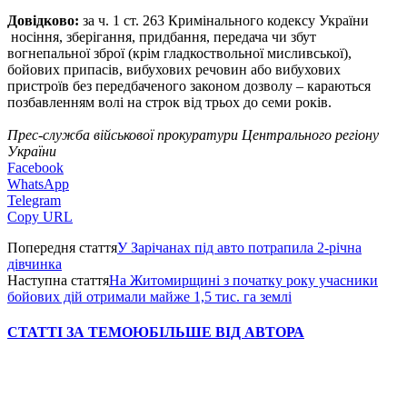
Довідково:
за ч. 1 ст. 263 Кримінального кодексу України
носіння, зберігання, придбання, передача чи збут
вогнепальної зброї (крім гладкоствольної мисливської),
бойових припасів, вибухових речовин або вибухових
пристроїв без передбаченого законом дозволу – караються
позбавленням волі на строк від трьох до семи років.
Прес-служба військової прокуратури Центрального регіону
України
Facebook
WhatsApp
Telegram
Copy URL
Попередня стаття
У Зарічанах під авто потрапила 2-річна
дівчинка
Наступна стаття
На Житомирщині з початку року учасники
бойових дій отримали майже 1,5 тис. га землі
СТАТТІ ЗА ТЕМОЮ
БІЛЬШЕ ВІД АВТОРА