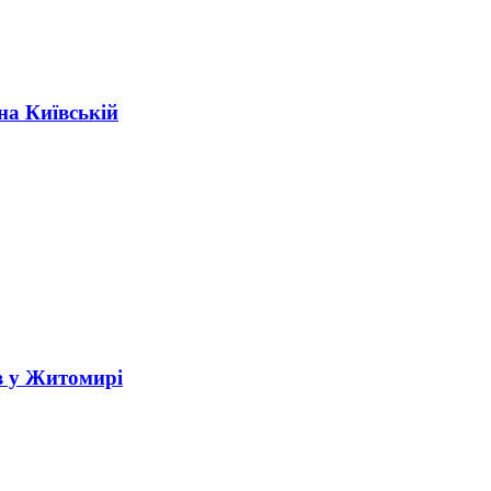
на Київській
в у Житомирі