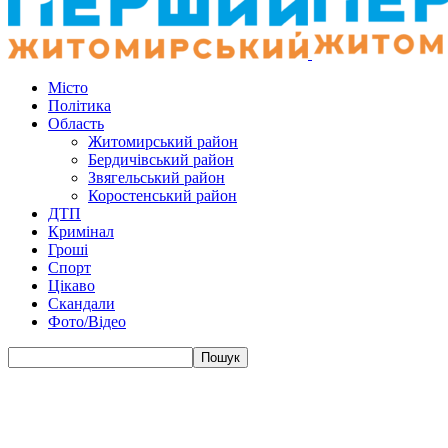
Місто
Політика
Область
Житомирський район
Бердичівський район
Звягельський район
Коростенський район
ДТП
Кримінал
Гроші
Спорт
Цікаво
Скандали
Фото/Відео