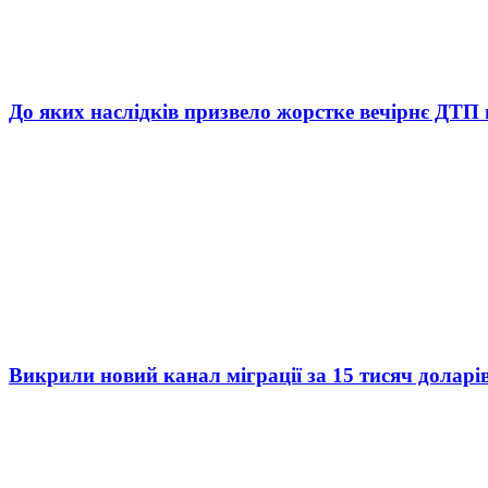
До яких наслідків призвело жорстке вечірнє ДТП 
Викрили новий канал міграції за 15 тисяч доларі