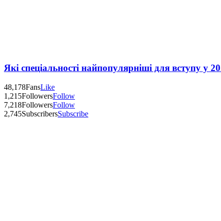
Які спеціальності найпопулярніші для вступу у 20
48,178
Fans
Like
1,215
Followers
Follow
7,218
Followers
Follow
2,745
Subscribers
Subscribe