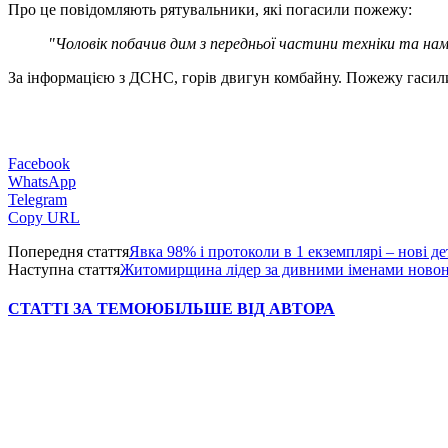
Про це повідомляють рятувальники, які погасили пожежу:
"Чоловік побачив дим з передньої частини техніки та на
За інформацією з ДСНС, горів двигун комбайну. Пожежу гасил
Facebook
WhatsApp
Telegram
Copy URL
Попередня стаття
Явка 98% і протоколи в 1 екземплярі – нові д
Наступна стаття
Житомирщина лідер за дивними іменами ново
СТАТТІ ЗА ТЕМОЮ
БІЛЬШЕ ВІД АВТОРА