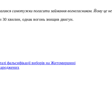
магався самотужки погасити займання вогнегасником. Йому це не
и 30 хвилин, однак вогонь знищив двигун.
еталі фальсифікації виборів на Житомирщині
народжених