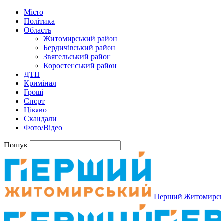
Місто
Політика
Область
Житомирський район
Бердичівський район
Звягельський район
Коростенський район
ДТП
Кримінал
Гроші
Спорт
Цікаво
Скандали
Фото/Відео
Пошук
Перший Житомирс