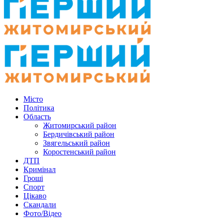
Місто
Політика
Область
Житомирський район
Бердичівський район
Звягельський район
Коростенський район
ДТП
Кримінал
Гроші
Спорт
Цікаво
Скандали
Фото/Відео