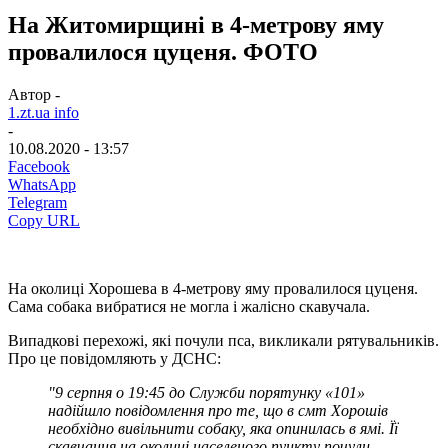
На Житомирщині в 4-метрову яму
провалилося цуценя. ФОТО
Автор -
1.zt.ua info
-
10.08.2020 - 13:57
Facebook
WhatsApp
Telegram
Copy URL
На околиці Хорошева в 4-метрову яму провалилося цуценя.
Сама собака вибратися не могла і жалісно скавучала.
Випадкові перехожі, які почули пса, викликали рятувальників.
Про це повідомляють у ДСНС:
"9 серпня о 19:45 до Служби порятунку «101»
надійшло повідомлення про те, що в смт Хорошів
необхідно вивільнити собаку, яка опинилась в ямі. Її
скавчання на околиці населеного пункту почули