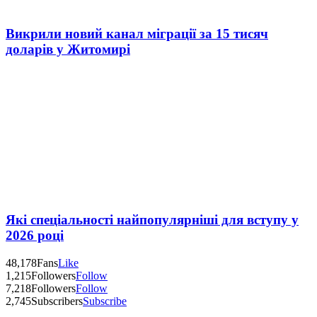
Викрили новий канал міграції за 15 тисяч
доларів у Житомирі
Які спеціальності найпопулярніші для вступу у
2026 році
48,178
Fans
Like
1,215
Followers
Follow
7,218
Followers
Follow
2,745
Subscribers
Subscribe