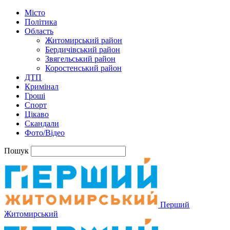
Місто
Політика
Область
Житомирський район
Бердичівський район
Звягельський район
Коростенський район
ДТП
Кримінал
Гроші
Спорт
Цікаво
Скандали
Фото/Відео
Пошук
Перший
Житомирський