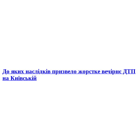
До яких наслідків призвело жорстке вечірнє ДТП
на Київській