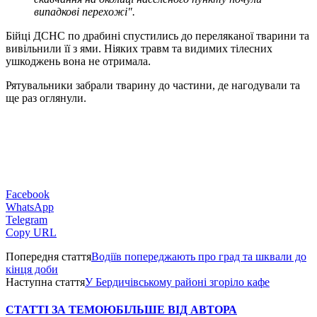
випадкові перехожі".
Бійці ДСНС по драбині спустились до переляканої тварини та
вивільнили її з ями. Ніяких травм та видимих тілесних
ушкоджень вона не отримала.
Рятувальники забрали тварину до частини, де нагодували та
ще раз оглянули.
Facebook
WhatsApp
Telegram
Copy URL
Попередня стаття
Водіїв попереджають про град та шквали до
кінця доби
Наступна стаття
У Бердичівському районі згоріло кафе
СТАТТІ ЗА ТЕМОЮ
БІЛЬШЕ ВІД АВТОРА