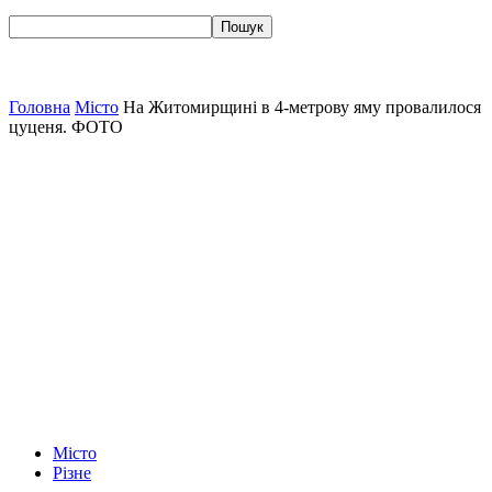
Головна
Місто
На Житомирщині в 4-метрову яму провалилося
цуценя. ФОТО
Місто
Різне