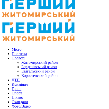
Місто
Політика
Область
Житомирський район
Бердичівський район
Звягельський район
Коростенський район
ДТП
Кримінал
Гроші
Спорт
Цікаво
Скандали
Фото/Відео