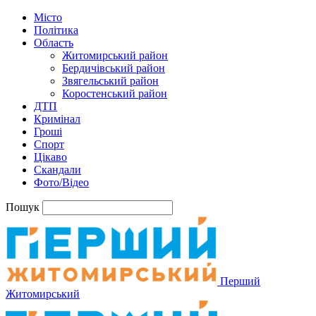
Місто
Політика
Область
Житомирський район
Бердичівський район
Звягельський район
Коростенський район
ДТП
Кримінал
Гроші
Спорт
Цікаво
Скандали
Фото/Відео
Пошук
Перший
Житомирський