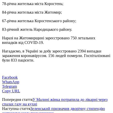
78-річна жителька міста Коростень;
84-річна жителька міста Житомир;
67-річна жителька Коростенського району;
83-річний житель Народицького району.
Наразі на Житомирщині зареєстровано 750 летальних
випадків від COVID-19.
Нагадаємо, в Україні за добу зареєстровано 2394 випадки
зараження коронавірусом. 156 людей померли. Госпіталізовані
були 833 пацієнти.
Facebook
WhatsApp
Telegram
Copy URL
Попередня стаття
У Малині жінка потрапила до лікарні через
спалах газу на кухні
Наступна стаття
Зеленський призначив дворічну стипендію