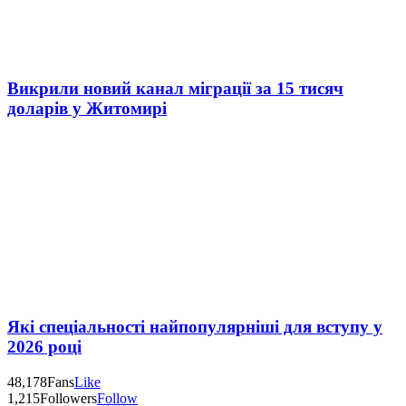
Викрили новий канал міграції за 15 тисяч
доларів у Житомирі
Які спеціальності найпопулярніші для вступу у
2026 році
48,178
Fans
Like
1,215
Followers
Follow