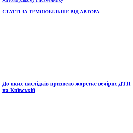
житомирському письменнику
СТАТТІ ЗА ТЕМОЮ
БІЛЬШЕ ВІД АВТОРА
До яких наслідків призвело жорстке вечірнє ДТП
на Київській