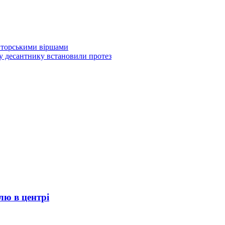
вторськими віршами
у десантнику встановили протез
лю в центрі