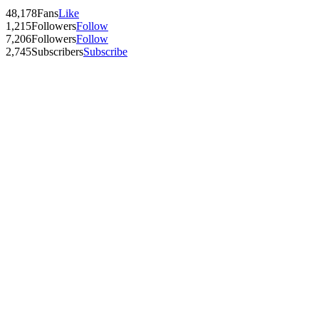
48,178
Fans
Like
1,215
Followers
Follow
7,206
Followers
Follow
2,745
Subscribers
Subscribe