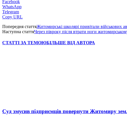
Facebook
WhatsApp
Telegram
Copy URL
Попередня стаття
Житомирські школярі привітали військових а
Наступна стаття
Через півроку після втрати ноги житомирськом
СТАТТІ ЗА ТЕМОЮ
БІЛЬШЕ ВІД АВТОРА
Суд змусив підприємців повернути Житомиру зем