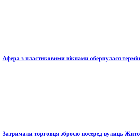
Афера з пластиковими вікнами обернулася термі
Затримали торговця зброєю посеред вулиць Жит