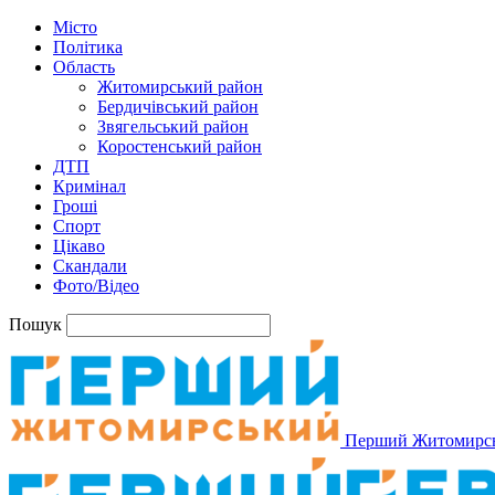
Місто
Політика
Область
Житомирський район
Бердичівський район
Звягельський район
Коростенський район
ДТП
Кримінал
Гроші
Спорт
Цікаво
Скандали
Фото/Відео
Пошук
Перший Житомирс