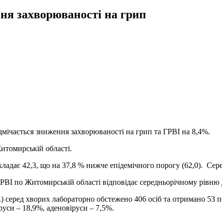
ня захворюваності на грип
дмічається зниження захворюваності на грип та ГРВІ на 8,4%.
итомирській області.
ладає 42,3, що на 37,8 % нижче епідемічного порогу (62,0). Сере
ГРВІ по Житомирській області відповідає середньорічному рівню д
.) серед хворих лабораторно обстежено 406 осіб та отримано 53 
уси – 18,9%, аденовіруси – 7,5%.