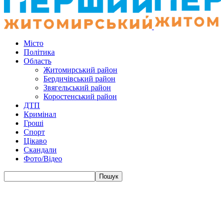
Місто
Політика
Область
Житомирський район
Бердичівський район
Звягельський район
Коростенський район
ДТП
Кримінал
Гроші
Спорт
Цікаво
Скандали
Фото/Відео