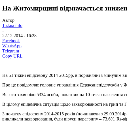
На Житомирщині відзначається знижен
Автор -
1.zt.ua info
-
22.12.2014 - 16:28
Facebook
WhatsApp
Telegram
Copy URL
На 51 тижні епідсезону 2014-2015рр. в порівнянні з минулим ві
Про це повідомляє головне управління Держсанепідслужби у Ж
Всього захворіло 5334 особи, показник на 10 тисяч населення ск
В цілому епідемічна ситуація щодо захворюваності на грип та 
З початку епідсезону 2014-2015 років (починаючи з 29.09.2014р
викликали захворювання, були віруси парагрипу – 73,6%, Rs-вір