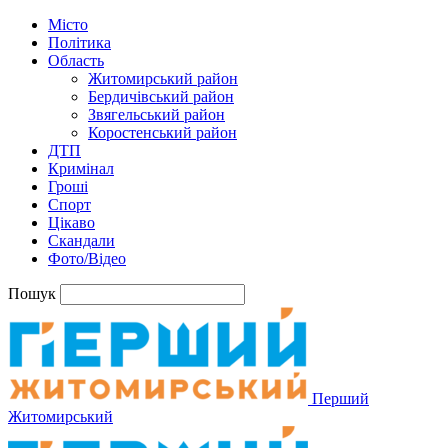
Місто
Політика
Область
Житомирський район
Бердичівський район
Звягельський район
Коростенський район
ДТП
Кримінал
Гроші
Спорт
Цікаво
Скандали
Фото/Відео
Пошук
Перший
Житомирський