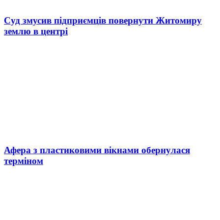
Суд змусив підприємців повернути Житомиру
землю в центрі
Афера з пластиковими вікнами обернулася
терміном