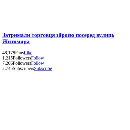
Затримали торговця зброєю посеред вулиць
Житомира
48,178
Fans
Like
1,215
Followers
Follow
7,206
Followers
Follow
2,745
Subscribers
Subscribe