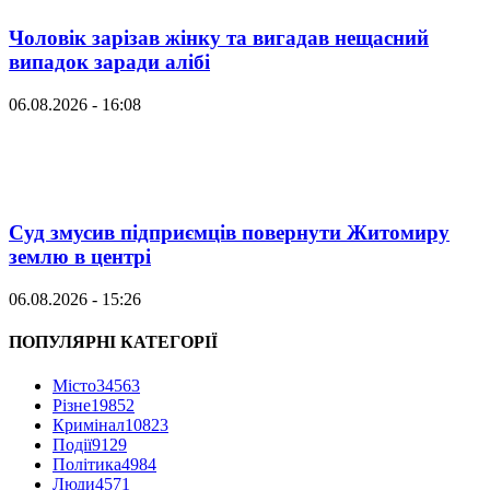
Чоловік зарізав жінку та вигадав нещасний
випадок заради алібі
06.08.2026 - 16:08
Суд змусив підприємців повернути Житомиру
землю в центрі
06.08.2026 - 15:26
ПОПУЛЯРНІ КАТЕГОРІЇ
Місто
34563
Різне
19852
Кримінал
10823
Події
9129
Політика
4984
Люди
4571