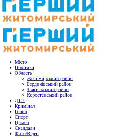
Місто
Політика
Область
Житомирський район
Бердичівський район
Звягельський район
Коростенський район
ДТП
Кримінал
Гроші
Спорт
Цікаво
Скандали
Фото/Відео