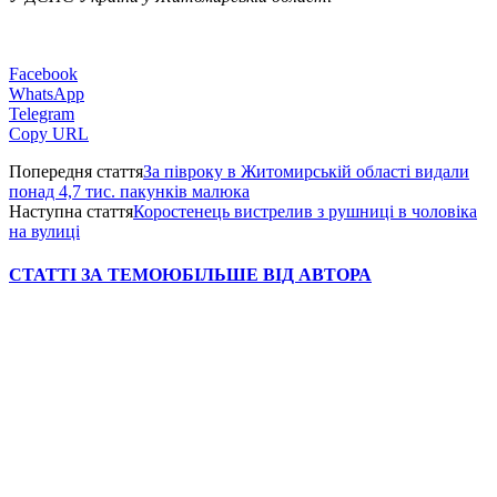
Facebook
WhatsApp
Telegram
Copy URL
Попередня стаття
За півроку в Житомирській області видали
понад 4,7 тис. пакунків малюка
Наступна стаття
Коростенець вистрелив з рушниці в чоловіка
на вулиці
СТАТТІ ЗА ТЕМОЮ
БІЛЬШЕ ВІД АВТОРА