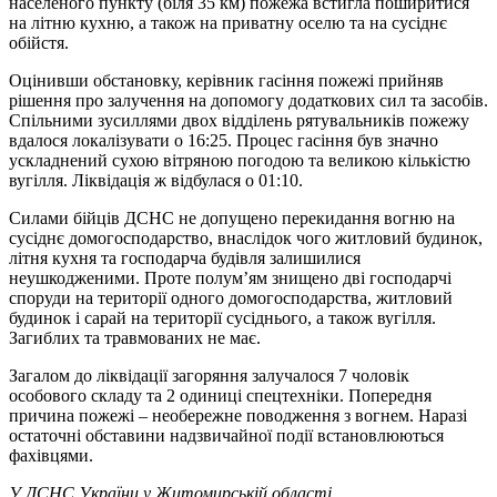
населеного пункту (біля 35 км) пожежа встигла поширитися
на літню кухню, а також на приватну оселю та на сусіднє
обійстя.
Оцінивши обстановку, керівник гасіння пожежі прийняв
рішення про залучення на допомогу додаткових сил та засобів.
Спільними зусиллями двох відділень рятувальників пожежу
вдалося локалізувати о 16:25. Процес гасіння був значно
ускладнений сухою вітряною погодою та великою кількістю
вугілля. Ліквідація ж відбулася о 01:10.
Силами бійців ДСНС не допущено перекидання вогню на
сусіднє домогосподарство, внаслідок чого житловий будинок,
літня кухня та господарча будівля залишилися
неушкодженими. Проте полум’ям знищено дві господарчі
споруди на території одного домогосподарства, житловий
будинок і сарай на території сусіднього, а також вугілля.
Загиблих та травмованих не має.
Загалом до ліквідації загоряння залучалося 7 чоловік
особового складу та 2 одиниці спецтехніки.
Попередня
причина пожежі – необережне поводження з вогнем. Наразі
остаточні обставини надзвичайної події встановлюються
фахівцями.
У ДСНС України у Житомирській області