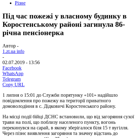
Різне
Під час пожежі у власному будинку в
Коростенському районі загинула 86-
річна пенсіонерка
Автор -
1.zt.ua info
-
02.07.2019 - 13:56
Facebook
WhatsApp
Telegram
Copy URL
1 липня о 15:01 до Служби порятунку «101» надійшло
повідомлення про пожежу на території приватного
домоволодіння в с. Дідковичі Коростенського району.
На місці події бійці ДСНС встановили, що від загоряння сухої
трави на полі, що поблизу населеного пункту, вогонь
перекинувся на сарай, в якому зберігалося біля 15 т вугілля.
Через пізнє виявлення загоряння та значну відстань до