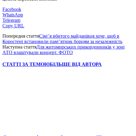
Facebook
WhatsApp
Telegram
Copy URL
Попередня стаття
Сім\’я вбитого майданівця хоче, щоб в
Коростені встановили пам\’ятник борцям за незалежність
Наступна стаття
Для житомирських прикордонників у зоні
АТО влаштували концерт. ФОТО
СТАТТІ ЗА ТЕМОЮ
БІЛЬШЕ ВІД АВТОРА