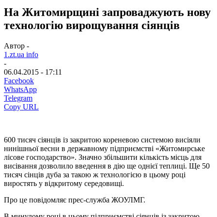
На Житомирщині запроваджують нову
технологію вирощування сіянців
Автор -
1.zt.ua info
-
06.04.2015 - 17:11
Facebook
WhatsApp
Telegram
Copy URL
600 тисяч сіянців із закритою кореневою системою висіяли
нинішньої весни в державному підприємстві «Житомирське
лісове господарство». Значно збільшити кількість місць для
висівання дозволило введення в дію ще однієї теплиці. Ще 50
тисяч сінців дуба за такою ж технологією в цьому році
виростять у відкритому середовищі.
Про це повідомляє прес-служба ЖОУЛМГ.
В минулому році в цьому підприємстві сіянців із закритою