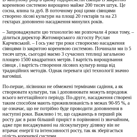
кореневою системою вирощено майже 200 тисяч штук. Це
сосна, ялина та дуб. В поточному році цими сіянцями
створено лісові культури на площі 20 гектарів та на 23
гектарах доповнено насадження минулих років.
– Запроваджувати цю технологію ми розпочали 4 роки тому, –
ділиться директор Житомирського лісгоспу Руслан
Карчевський. – І ось уже три роки створюємо насадження
сіянцями із закритою кореневою системою. Починали ми із 5
тисяч штук, сьогодні маємо 3 сучасних теплиці загальною
площею 1500 квадратних метрів. І вартість вирощування
сіянця , і вартість створення лісових культур вища від
традиційних методів. Однак переваги цієї технології значно
вагоміші.
По-перше, лісівники не обмежені термінами садіння, а як
створювати культури, так і доповнювати можуть впродовж
всього вегетаційного періоду. По-друге, насадження створені
таким способом мають приживлюваність в межах 90-95 %, а
це означає, що не потрібно буде проводити доповнення в
наступні роки. Важливо і те, що саджанець в перший рік
росту дає в рази більший приріст в порівнянні із звичайним,
адже при висаджуванні на лісокультурну ділянку він не
втрачає енергії та інтенсивності росту, так як зберігається
цілість кореневої системи.