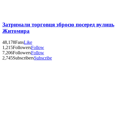
Затримали торговця зброєю посеред вулиць
Житомира
48,178
Fans
Like
1,215
Followers
Follow
7,206
Followers
Follow
2,745
Subscribers
Subscribe