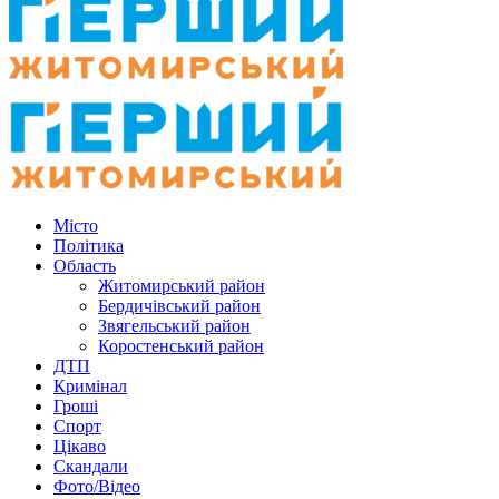
Місто
Політика
Область
Житомирський район
Бердичівський район
Звягельський район
Коростенський район
ДТП
Кримінал
Гроші
Спорт
Цікаво
Скандали
Фото/Відео