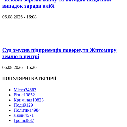
випадок заради алібі
06.08.2026 - 16:08
Суд змусив підприємців повернути Житомиру
землю в центрі
06.08.2026 - 15:26
ПОПУЛЯРНІ КАТЕГОРІЇ
Місто
34563
Різне
19852
Кримінал
10823
Події
9129
Політика
4984
Люди
4571
Гроші
3837