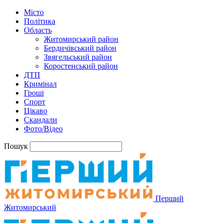
Місто
Політика
Область
Житомирський район
Бердичівський район
Звягельський район
Коростенський район
ДТП
Кримінал
Гроші
Спорт
Цікаво
Скандали
Фото/Відео
Пошук
Перший
Житомирський