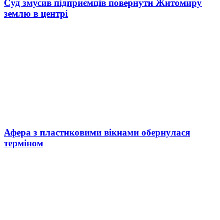
Суд змусив підприємців повернути Житомиру
землю в центрі
Афера з пластиковими вікнами обернулася
терміном