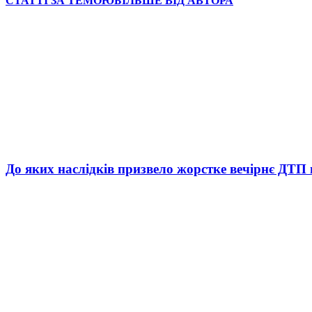
СТАТТІ ЗА ТЕМОЮ
БІЛЬШЕ ВІД АВТОРА
До яких наслідків призвело жорстке вечірнє ДТП 