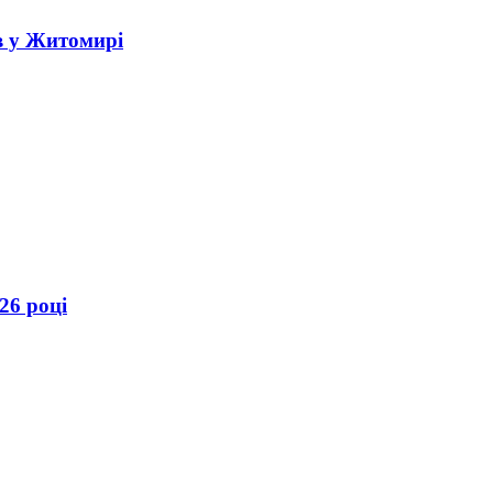
в у Житомирі
26 році