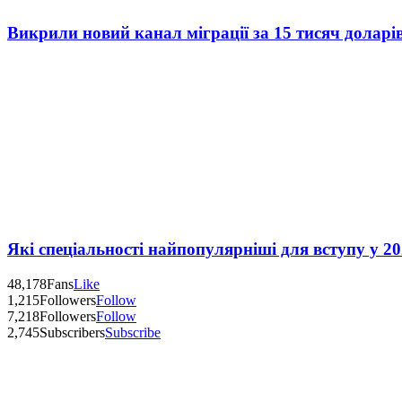
Викрили новий канал міграції за 15 тисяч доларі
Які спеціальності найпопулярніші для вступу у 20
48,178
Fans
Like
1,215
Followers
Follow
7,218
Followers
Follow
2,745
Subscribers
Subscribe