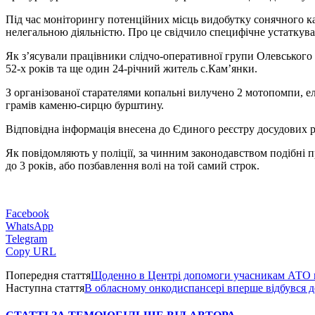
Під час моніторингу потенційних місць видобутку сонячного ка
нелегальною діяльністю. Про це свідчило специфічне устаткуван
Як з’ясували працівники слідчо-оперативної групи Олевського ві
52-х років та ще один 24-річний житель с.Кам’янки.
З організованої старателями копальні вилучено 2 мотопомпи, е
грамів каменю-сирцю бурштину.
Відповідна інформація внесена до Єдиного реєстру досудових 
Як повідомляють у поліції, за чинним законодавством подібні 
до 3 років, або позбавлення волі на той самий строк.
Facebook
WhatsApp
Telegram
Copy URL
Попередня стаття
Щоденно в Центрі допомоги учасникам АТО в
Наступна стаття
В обласному онкодиспансері вперше відбувся д