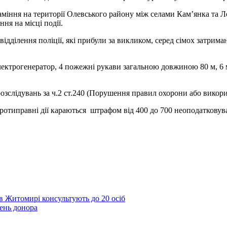
міння на території Олевського району між селами Кам’янка та Ло
ня на місці події.
дділення поліції, які прибули за викликом, серед сімох затриман
лектрогенератор, 4 пожежні рукави загальною довжиною 80 м, 6 м
розслідувань за ч.2 ст.240 (Порушення правил охорони або вико
протиправні дії караються штрафом від 400 до 700 неоподатковув
 Житомирі консультують до 20 осіб
ень донора