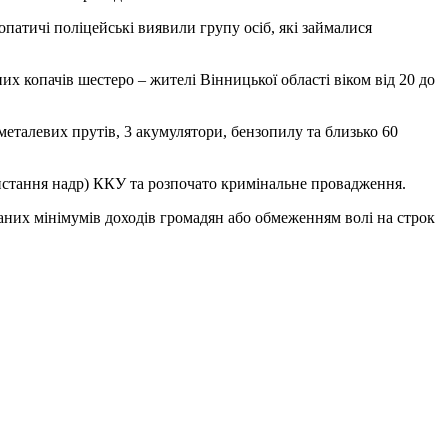
патичі поліцейські виявили групу осіб, які займалися
их копачів шестеро – жителі Вінницької області віком від 20 до
еталевих прутів, 3 акумулятори, бензопилу та близько 60
ристання надр) ККУ та розпочато кримінальне провадження.
аних мінімумів доходів громадян або обмеженням волі на строк