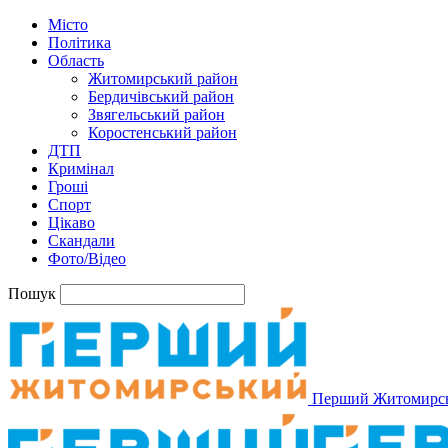
Місто
Політика
Область
Житомирський район
Бердичівський район
Звягельський район
Коростенський район
ДТП
Кримінал
Гроші
Спорт
Цікаво
Скандали
Фото/Відео
Пошук
Перший Житомирс