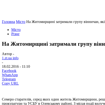
Головна
Місто
На Житомирщині затримали групу вінничан, як
Місто
Різне
На Житомирщині затримали групу вінн
Автор -
1.zt.ua info
-
18.02.2016 - 11:10
Facebook
WhatsApp
Telegram
Copy URL
Семеро старателів, серед яких один житель Житомирщини, решта
прокуратури та УСБУ в Олевському районі. З місця події вилу