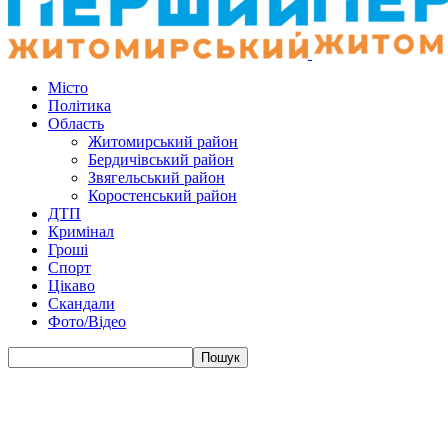
Місто
Політика
Область
Житомирський район
Бердичівський район
Звягельський район
Коростенський район
ДТП
Кримінал
Гроші
Спорт
Цікаво
Скандали
Фото/Відео