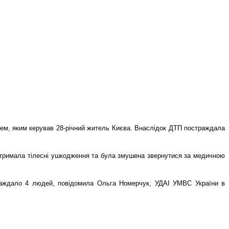
білем, яким керував 28-річний житель Києва. Внаслідок ДТП постраждала
 отримала тілесні ушкодження та
була
змушена звернутися за медичною
аждало 4 людей, повідомила Ольга Номерчук, УДАІ УМВС України в