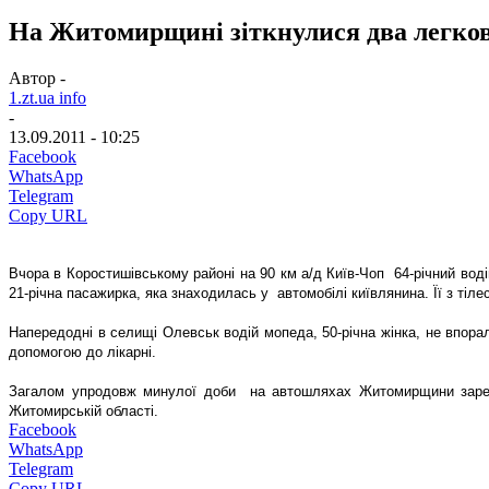
На Житомирщині зіткнулися два легко
Автор -
1.zt.ua info
-
13.09.2011 - 10:25
Facebook
WhatsApp
Telegram
Copy URL
Вчора в Коростишівському районі на 90 км а/д Київ-Чоп 64-річний воді
21-річна пасажирка, яка знаходилась у автомобілі київлянина. Її з ті
Напередодні в селищі Олевськ водій мопеда, 50-річна жінка, не впора
допомогою до лікарні.
Загалом упродовж минулої доби на автошляхах Житомирщини зареє
Житомирській області.
Facebook
WhatsApp
Telegram
Copy URL