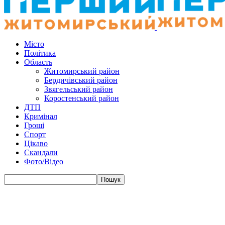
Місто
Політика
Область
Житомирський район
Бердичівський район
Звягельський район
Коростенський район
ДТП
Кримінал
Гроші
Спорт
Цікаво
Скандали
Фото/Відео