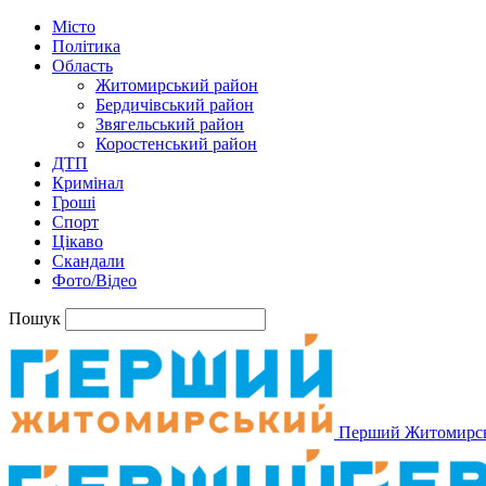
Місто
Політика
Область
Житомирський район
Бердичівський район
Звягельський район
Коростенський район
ДТП
Кримінал
Гроші
Спорт
Цікаво
Скандали
Фото/Відео
Пошук
Перший Житомирс