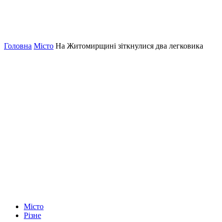
Головна
Місто
На Житомирщині зіткнулися два легковика
Місто
Різне