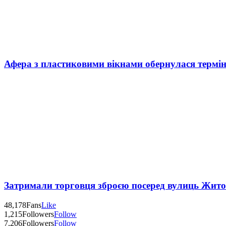
Афера з пластиковими вікнами обернулася термі
Затримали торговця зброєю посеред вулиць Жит
48,178
Fans
Like
1,215
Followers
Follow
7,206
Followers
Follow