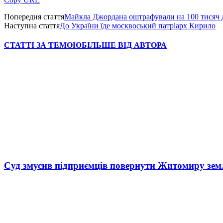
Попередня стаття
Майкла Джордана оштрафували на 100 тисяч д
Наступна стаття
До України їде москвоський патріарх Кирило
СТАТТІ ЗА ТЕМОЮ
БІЛЬШЕ ВІД АВТОРА
Суд змусив підприємців повернути Житомиру зем