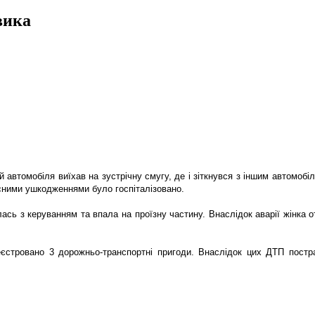
вика
й автомобіля виїхав на зустрічну смугу, де і зіткнувся з іншим автомо
лесними ушкодженнями було госпіталізовано.
лась з керуванням та впала на проїзну частину. Внаслідок аварії жінка
стровано 3 дорожньо-транспортні пригоди. Внаслідок цих ДТП постр