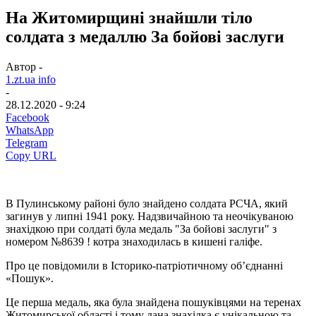
На Житомирщині знайшли тіло
солдата з медаллю За бойові заслуги
Автор -
1.zt.ua info
-
28.12.2020 - 9:24
Facebook
WhatsApp
Telegram
Copy URL
В Пулинському районі було знайдено солдата РСЧА, який
загинув у липні 1941 року. Надзвичайною та неочікуваною
знахідкою при солдаті була медаль "За бойові заслуги" з
номером №8639 ! котра знаходилась в кишені галіфе.
Про це повідомили в Історико-патріотичному об’єднанні
«Пошук».
Це перша медаль, яка була знайдена пошуківцями на теренах
Житомирської області і тому дана знахідка є унікальною та