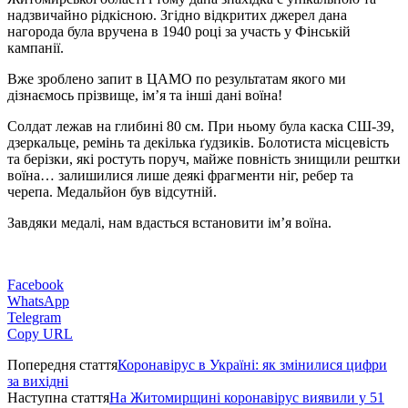
надзвичайно рідкісною. Згідно відкритих джерел дана
нагорода була вручена в 1940 році за участь у Фінській
кампанії.
Вже зроблено запит в ЦАМО по результатам якого ми
дізнаємось прізвище, ім’я та інші дані воїна!
Солдат лежав на глибині 80 см. При ньому була каска СШ-39,
дзеркальце, ремінь та декілька ґудзиків. Болотиста місцевість
та берізки, які ростуть поруч, майже повність знищили рештки
воїна… залишилися лише деякі фрагменти ніг, ребер та
черепа. Медальйон був відсутній.
Завдяки медалі, нам вдасться встановити ім’я воїна.
Facebook
WhatsApp
Telegram
Copy URL
Попередня стаття
Коронавірус в Україні: як змінилися цифри
за вихідні
Наступна стаття
На Житомирщині коронавірус виявили у 51