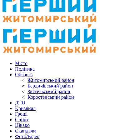
Місто
Політика
Область
Житомирський район
Бердичівський район
Звягельський район
Коростенський район
ДТП
Кримінал
Гроші
Спорт
Цікаво
Скандали
Фото/Відео