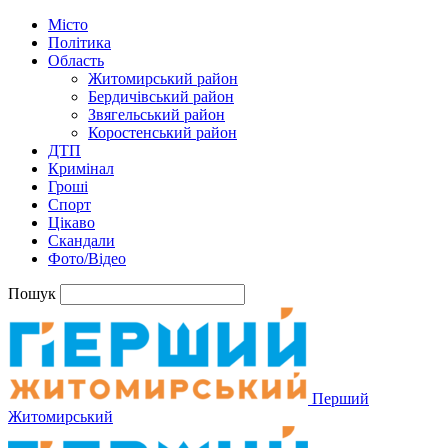
Місто
Політика
Область
Житомирський район
Бердичівський район
Звягельський район
Коростенський район
ДТП
Кримінал
Гроші
Спорт
Цікаво
Скандали
Фото/Відео
Пошук
Перший
Житомирський