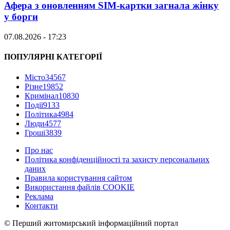
Афера з оновленням SIM-картки загнала жінку
у борги
07.08.2026 - 17:23
ПОПУЛЯРНІ КАТЕГОРІЇ
Місто
34567
Різне
19852
Кримінал
10830
Події
9133
Політика
4984
Люди
4577
Гроші
3839
Про нас
Політика конфіденційності та захисту персональних
даних
Правила користування сайтом
Використання файлів COOKIE
Реклама
Контакти
© Перший житомирський інформаційний портал