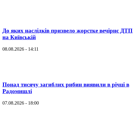
До яких наслідків призвело жорстке вечірнє ДТП
на Київській
08.08.2026 - 14:11
Понад тисячу загиблих рибин виявили в річці в
Радомишлі
07.08.2026 - 18:00