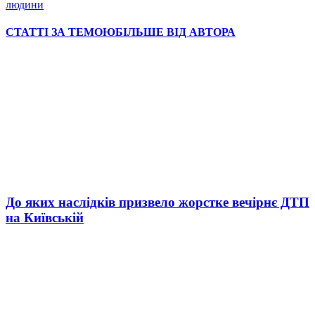
людини
СТАТТІ ЗА ТЕМОЮ
БІЛЬШЕ ВІД АВТОРА
До яких наслідків призвело жорстке вечірнє ДТП
на Київській