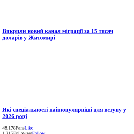
Викрили новий канал міграції за 15 тисяч
доларів у Житомирі
Які спеціальності найпопулярніші для вступу у
2026 році
48,178
Fans
Like
1,215
Followers
Follow