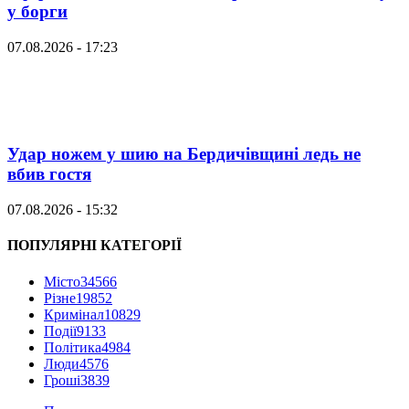
у борги
07.08.2026 - 17:23
Удар ножем у шию на Бердичівщині ледь не
вбив гостя
07.08.2026 - 15:32
ПОПУЛЯРНІ КАТЕГОРІЇ
Місто
34566
Різне
19852
Кримінал
10829
Події
9133
Політика
4984
Люди
4576
Гроші
3839