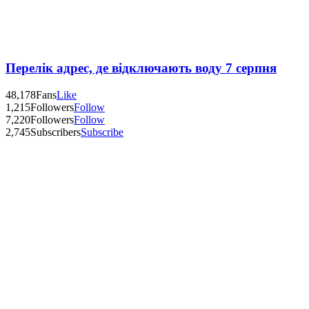
Перелік адрес, де відключають воду 7 серпня
48,178
Fans
Like
1,215
Followers
Follow
7,220
Followers
Follow
2,745
Subscribers
Subscribe