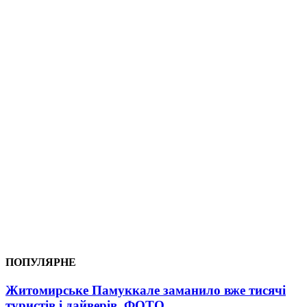
ПОПУЛЯРНЕ
Житомирське Памуккале заманило вже тисячі
туристів і дайверів. ФОТО