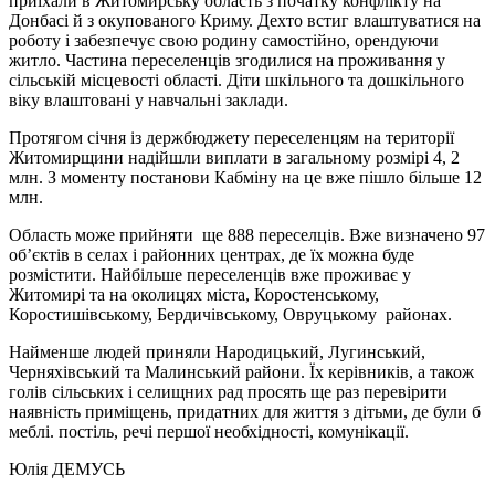
приїхали в Житомирську область з початку конфлікту на
Донбасі й з окупованого Криму. Дехто встиг влаштуватися на
роботу і забезпечує свою родину самостійно, орендуючи
житло. Частина переселенців згодилися на проживання у
сільській місцевості області. Діти шкільного та дошкільного
віку влаштовані у навчальні заклади.
Протягом січня із держбюджету переселенцям на території
Житомирщини надійшли виплати в загальному розмірі 4, 2
млн. З моменту постанови Кабміну на це вже пішло більше 12
млн.
Область може прийняти ще 888 переселців. Вже визначено 97
об’єктів в селах і районних центрах, де їх можна буде
розмістити. Найбільше переселенців вже проживає у
Житомирі та на околицях міста, Коростенському,
Коростишівському, Бердичівському, Овруцькому районах.
Найменше людей приняли Народицький, Лугинський,
Черняхівський та Малинський райони. Їх керівників, а також
голів сільських і селищних рад просять ще раз перевірити
наявність приміщень, придатних для життя з дітьми, де були б
меблі. постіль, речі першої необхідності, комунікації.
Юлія ДЕМУСЬ