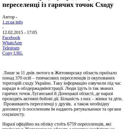
переселенці із гарячих точок Сходу
Автор -
1.zt.ua info
-
12.02.2015 - 17:05
Facebook
WhatsApp
Telegram
Copy URL
Лише за 11 днів лютого в Житомирську область приїхало
понад 370 осіб – тимчасових переселенців із окупованих
територій сходу України. Таку інформацію озвучили під час
наради в облдержадміністрації. Люди їдуть із так званих
гарячих точок Луганської й Донецької області, де наразі
проходять активні бойові дії. Більшість з них – жінки та діти.
Проживають переселенці у друзів, а також необхідну
допомогу із поселенням їм надають рятувальники та органи
соцзахисту.
Наразі офіційно на обліку стоїть 6759 переселенців, які