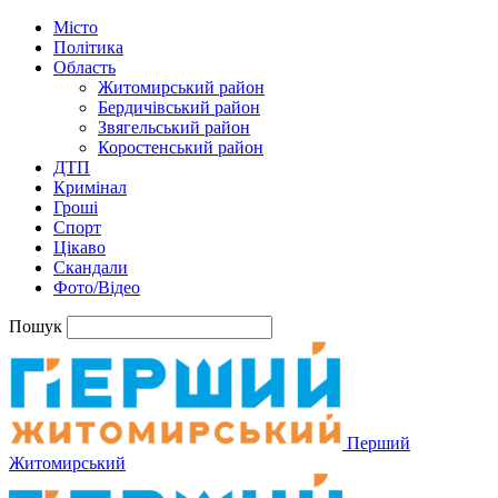
Місто
Політика
Область
Житомирський район
Бердичівський район
Звягельський район
Коростенський район
ДТП
Кримінал
Гроші
Спорт
Цікаво
Скандали
Фото/Відео
Пошук
Перший
Житомирський