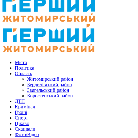
Місто
Політика
Область
Житомирський район
Бердичівський район
Звягельський район
Коростенський район
ДТП
Кримінал
Гроші
Спорт
Цікаво
Скандали
Фото/Відео