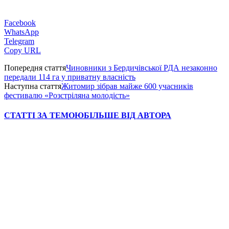
Facebook
WhatsApp
Telegram
Copy URL
Попередня стаття
Чиновники з Бердичівської РДА незаконно
передали 114 га у приватну власність
Наступна стаття
Житомир зібрав майже 600 учасників
фестивалю «Розстріляна молодість»
СТАТТІ ЗА ТЕМОЮ
БІЛЬШЕ ВІД АВТОРА