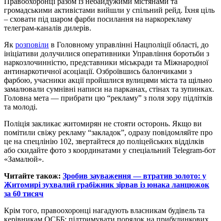
Правоохоронці разом із небайдужими містянами та
громадськими активістами вийшли у спільний рейд. Їхня ціль
– сховати під шаром фарби посилання на наркорекламу
телеграм-каналів дилерів.
Як
розповіли
в Головному управлінні Нацполіції області, до
ініціативи долучилися оперативники Управління боротьби з
наркозлочинністю, представники міськради та Міжнародної
антинаркотичної асоціації. Озброївшись балончиками з
фарбою, учасники акції пройшлися вулицями міста та щільно
замалювали сумнівні написи на парканах, стінах та зупинках.
Головна мета — прибрати цю “рекламу” з поля зору підлітків
та молоді.
Поліція закликає житомирян не стояти осторонь. Якщо ви
помітили свіжу рекламу “закладок”, одразу повідомляйте про
це на спецлінію 102, звертайтеся до поліцейських відділків
або скидайте фото з координатами у спеціальний Telegram-бот
«Замалюй».
Читайте також:
Зробив зауваження — втратив золото: у
Житомирі зухвалий грабіжник зірвав із юнака ланцюжок
за 60 тисяч
Крім того, правоохоронці нагадують власникам будівель та
керівникам ОСББ: підтримувати порядок на прибудинкових