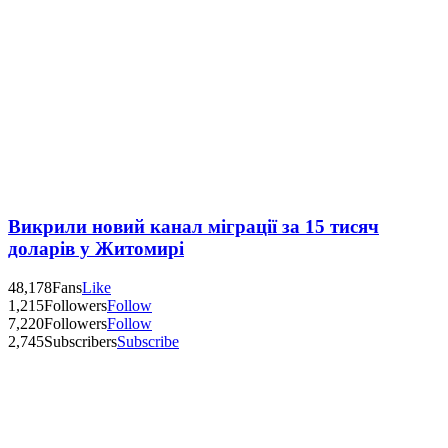
Викрили новий канал міграції за 15 тисяч
доларів у Житомирі
48,178
Fans
Like
1,215
Followers
Follow
7,220
Followers
Follow
2,745
Subscribers
Subscribe