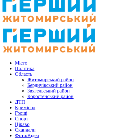
Місто
Політика
Область
Житомирський район
Бердичівський район
Звягельський район
Коростенський район
ДТП
Кримінал
Гроші
Спорт
Цікаво
Скандали
Фото/Відео