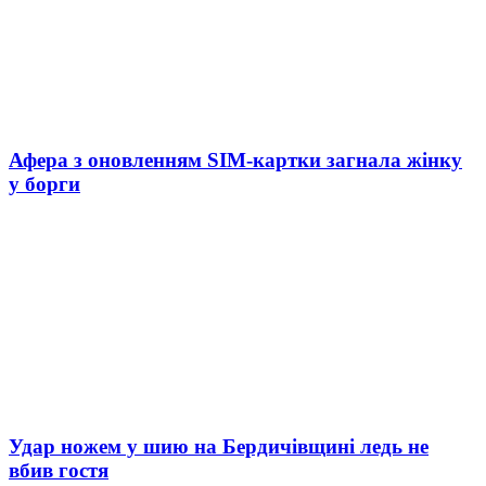
Афера з оновленням SIM-картки загнала жінку
у борги
Удар ножем у шию на Бердичівщині ледь не
вбив гостя