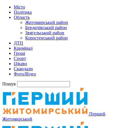
Місто
Політика
Область
Житомирський район
Бердичівський район
Звягельський район
Коростенський район
ДТП
Кримінал
Гроші
Спорт
Цікаво
Скандали
Фото/Відео
Пошук
Перший
Житомирський