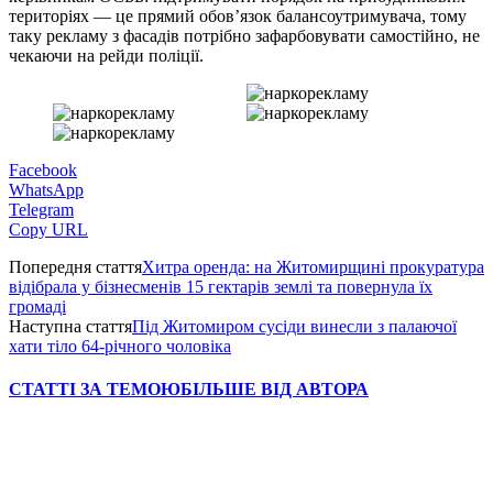
територіях — це прямий обов’язок балансоутримувача, тому
таку рекламу з фасадів потрібно зафарбовувати самостійно, не
чекаючи на рейди поліції.
Facebook
WhatsApp
Telegram
Copy URL
Попередня стаття
Хитра оренда: на Житомирщині прокуратура
відібрала у бізнесменів 15 гектарів землі та повернула їх
громаді
Наступна стаття
Під Житомиром сусіди винесли з палаючої
хати тіло 64-річного чоловіка
СТАТТІ ЗА ТЕМОЮ
БІЛЬШЕ ВІД АВТОРА